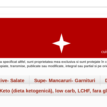
-a specificat altfel, sunt proprietatea mea exclusiva si sunt protejate î
copiate, transmise, publicate sau modificate, integral sau partial si pe o
tive- Salate
Supe- Mancaruri- Garnituri
Keto (dieta ketogenică), low carb, LCHF, fara gl