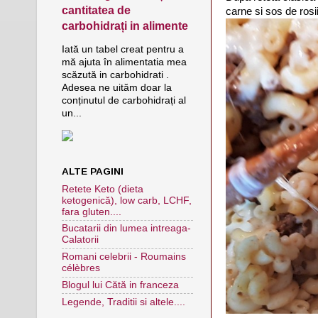
cantitatea de
carne si sos de rosi
carbohidrați in alimente
Iată un tabel creat pentru a
mă ajuta în alimentatia mea
scăzută in carbohidrati .
Adesea ne uităm doar la
conținutul de carbohidrați al
un...
ALTE PAGINI
Retete Keto (dieta
ketogenică), low carb, LCHF,
fara gluten....
Bucatarii din lumea intreaga-
Calatorii
Romani celebrii - Roumains
célèbres
Blogul lui Cătă in franceza
Legende, Traditii si altele....