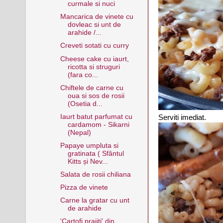
curmale si nuci
Mancarica de vinete cu
dovleac si unt de
arahide /...
Creveti sotati cu curry
Cheese cake cu iaurt,
ricotta si struguri
(fara co...
Chiftele de carne cu
oua si sos de rosii
(Osetia d...
Iaurt batut parfumat cu
Serviti imediat.
cardamom - Sikarni
(Nepal)
Papaye umpluta si
gratinata ( Sfântul
Kitts și Nev...
Salata de rosii chiliana
Pizza de vinete
Carne la gratar cu unt
de arahide
'Cartofi prajiti' din