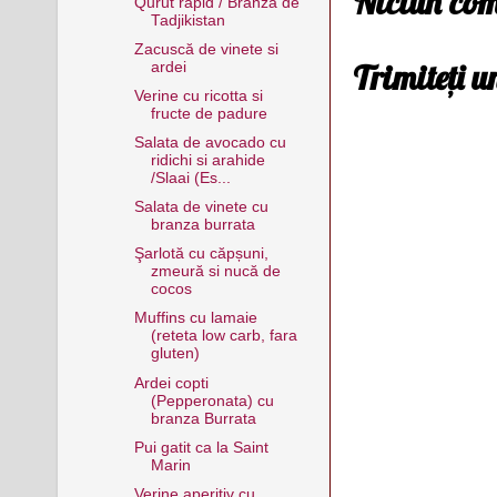
Niciun com
Qurut rapid / Branza de
Tadjikistan
Zacuscă de vinete si
Trimiteți 
ardei
Verine cu ricotta si
fructe de padure
Salata de avocado cu
ridichi si arahide
/Slaai (Es...
Salata de vinete cu
branza burrata
Şarlotă cu căpșuni,
zmeură si nucă de
cocos
Muffins cu lamaie
(reteta low carb, fara
gluten)
Ardei copti
(Pepperonata) cu
branza Burrata
Pui gatit ca la Saint
Marin
Verine aperitiv cu