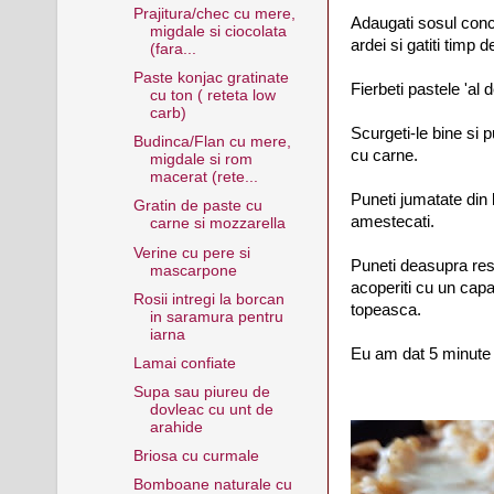
Prajitura/chec cu mere,
Adaugati sosul conce
migdale si ciocolata
ardei si gatiti timp 
(fara...
Paste konjac gratinate
Fierbeti pastele 'al d
cu ton ( reteta low
carb)
Scurgeti-le bine si p
Budinca/Flan cu mere,
cu carne.
migdale si rom
macerat (rete...
Puneti jumatate din 
Gratin de paste cu
amestecati.
carne si mozzarella
Verine cu pere si
Puneti deasupra res
mascarpone
acoperiti cu un cap
Rosii intregi la borcan
topeasca.
in saramura pentru
iarna
Eu am dat 5 minute i
Lamai confiate
Supa sau piureu de
dovleac cu unt de
arahide
Briosa cu curmale
Bomboane naturale cu