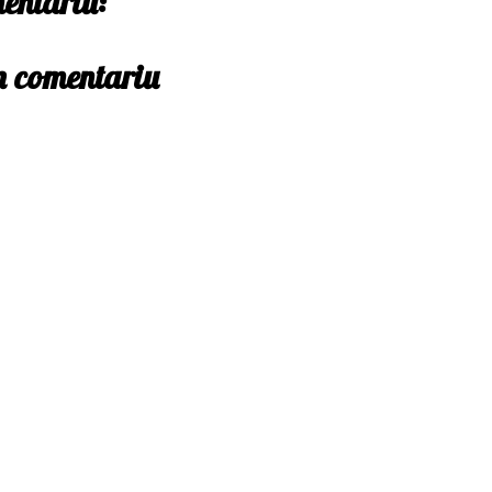
entariu:
un comentariu