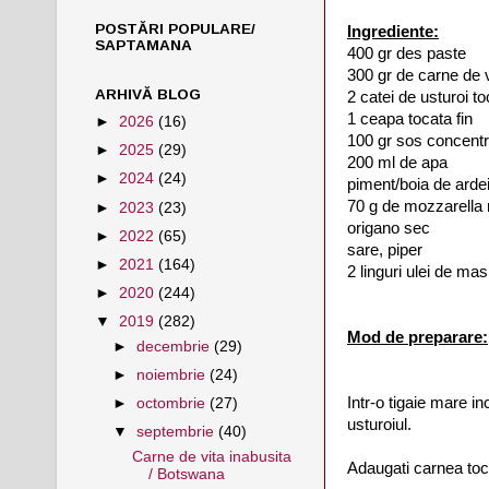
POSTĂRI POPULARE/
Ingrediente:
SAPTAMANA
400 gr des paste
300 gr de carne de v
ARHIVĂ BLOG
2 catei de usturoi to
1 ceapa tocata fin
►
2026
(16)
100 gr sos concentra
►
2025
(29)
200 ml de apa
►
2024
(24)
piment/boia de arde
70 g de mozzarella 
►
2023
(23)
origano sec
►
2022
(65)
sare, piper
►
2021
(164)
2 linguri ulei de mas
►
2020
(244)
▼
2019
(282)
Mod de preparare:
►
decembrie
(29)
►
noiembrie
(24)
Intr-o tigaie mare inc
►
octombrie
(27)
usturoiul.
▼
septembrie
(40)
Carne de vita inabusita
Adaugati carnea toca
/ Botswana