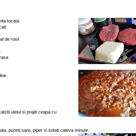
ita tocata
cati
t de rosii
i
rasa
line
alziti uleiul si prajiti ceapa cu
ta, puneti sare, piper si sotati cateva minute.