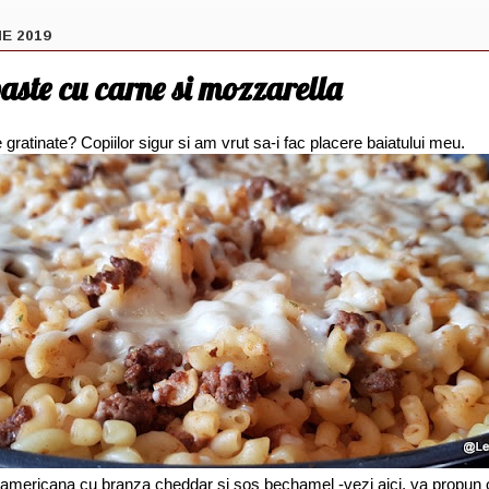
IE 2019
aste cu carne si mozzarella
 gratinate? Copiilor sigur si am vrut sa-i fac placere baiatului meu.
 americana cu branza cheddar si sos bechamel -vezi aici, va propun o