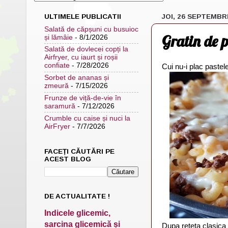
ULTIMELE PUBLICATII
JOI, 26 SEPTEMBR
Salată de căpșuni cu busuioc
Gratin de p
și lămâie
- 8/1/2026
Salată de dovlecei copți la
Airfryer, cu iaurt și roșii
confiate
- 7/28/2026
Cui nu-i plac pastele
Sorbet de ananas și
zmeură
- 7/15/2026
Frunze de viță-de-vie în
saramură
- 7/12/2026
Crumble cu caise și nuci la
AirFryer
- 7/7/2026
FACEȚI CĂUTĂRI PE
ACEST BLOG
DE ACTUALITATE !
Indicele glicemic,
sarcina glicemică și
Dupa reteta clasica