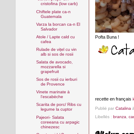
cristofina (low carb)
Chiftele plate ca-n
Guatemala
Varza la borcan ca-n El
Salvador
Atole / Lapte cald cu
Pofta Buna !
cafea
Rulade de vițel cu vin
alb si sos de rosii
Salata de avocado,
mozzarella si
grapefruit
Sos de rosii cu ierburi
de Provence
Vinete marinate à
l’escabèche
recette en français
i
Scarita de porc/ Ribs cu
Publié par
Catalina
legume la cuptor
Libellés :
branza
,
ca
Pajeori- Salata
coreeana cu arpagic
chinezesc