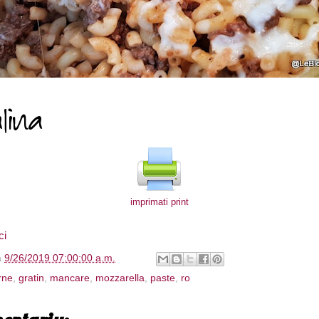
imprimati print
ci
à
9/26/2019 07:00:00 a.m.
rne
,
gratin
,
mancare
,
mozzarella
,
paste
,
ro