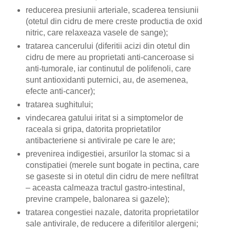
reducerea presiunii arteriale, scaderea tensiunii
(otetul din cidru de mere creste productia de oxid
nitric, care relaxeaza vasele de sange);
tratarea cancerului (diferitii acizi din otetul din
cidru de mere au proprietati anti-canceroase si
anti-tumorale, iar continutul de polifenoli, care
sunt antioxidanti puternici, au, de asemenea,
efecte anti-cancer);
tratarea sughitului;
vindecarea gatului iritat si a simptomelor de
raceala si gripa, datorita proprietatilor
antibacteriene si antivirale pe care le are;
prevenirea indigestiei, arsurilor la stomac si a
constipatiei (merele sunt bogate in pectina, care
se gaseste si in otetul din cidru de mere nefiltrat
– aceasta calmeaza tractul gastro-intestinal,
previne crampele, balonarea si gazele);
tratarea congestiei nazale, datorita proprietatilor
sale antivirale, de reducere a diferitilor alergeni;