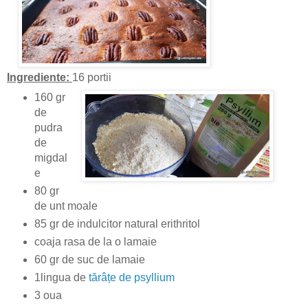
Ingrediente:
16 portii
160 gr
de
pudra
de
migdal
e
80 gr
de unt moale
85 gr de indulcitor natural erithritol
coaja rasa de la o lamaie
60 gr de suc de lamaie
1lingua de
tărâțe de psyllium
3 oua