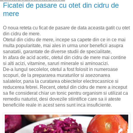
Ficatei de pasare cu otet din cidru de
mere
O noua reteta cu ficat de pasare de data aceasta gatit cu otet
din cidru de mere.
Otetul din cidru de mere, incepe sa capete din ce in ce mai
multa popularitate, mai ales in urma unor beneficii asupra
sanatatii, garantate de diverse studii de specialitate,
In afara de acid acetic, otetul din cidru de mere mai contine
si alti acizi, vitamine, saruri minerale si aminoacizi.
De-a lungul secolelor, otetul a fost folosit in numeroase
scopuri, de la prepararea muraturilor si asezonarea
salatelor, pana la curatarea obiectelor electrocasnice si
reducerea febrei. Recent, otetul din cidru de mere a inceput
sa fie considerat chiar un tonic pentru organism si utilizat ca
remediu naturist, desi dovezile stiintifice care sa ii ateste
beneficiile reale in acest sens sunt inca insuficiente.