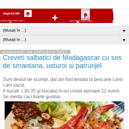
▼
▼
duminică, 28 februarie 2021
Creveti salbatici de Madagascar cu sos
de smantana, usturoi si patrunjel
Sunt destul de scumpi, dar am fost tentata la pescarie cand
i-am vazut.
4 bucati ( 30-35 gr bucata) m-au costat aproape 12 euros.
Se merita caci foarte gustosi.