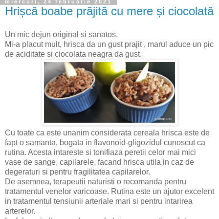
miercuri, 24 februarie 2021
Hrișcă boabe prăjită cu mere și ciocolată
Un mic dejun original si sanatos.
Mi-a placut mult, hrisca da un gust prajit , marul aduce un pic
de aciditate si ciocolata neagra da gust.
Cu toate ca este unanim considerata cereala hrisca este de
fapt o samanta, bogata in flavonoid-gligozidul cunoscut ca
rutina. Acesta intareste si tonifiaza peretii celor mai mici
vase de sange, capilarele, facand hrisca utila in caz de
degeraturi si pentru fragilitatea capilarelor.
De asemnea, terapeutii naturisti o recomanda pentru
tratamentul venelor varicoase. Rutina este un ajutor excelent
in tratamentul tensiunii arteriale mari si pentru intarirea
arterelor.