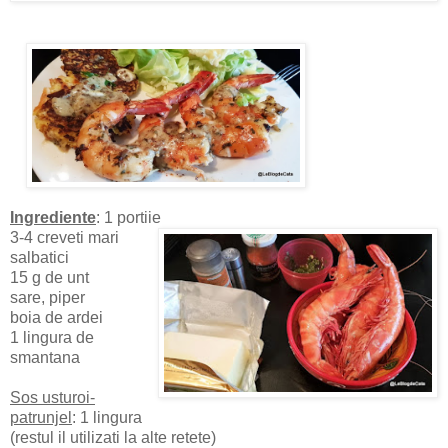
Ingrediente
: 1 portiie
3-4 creveti mari
salbatici
15 g de unt
sare, piper
boia de ardei
1 lingura de
smantana
Sos usturoi-
patrunjel
: 1 lingura
(restul il utilizati la alte retete)