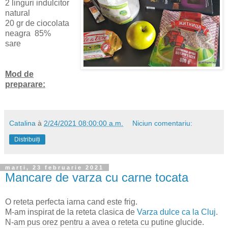
2 linguri indulcitor
natural
20 gr de ciocolata
neagra 85%
sare
Mod de
preparare:
Catalina
à
2/24/2021 08:00:00 a.m.
Niciun comentariu:
Distribuiți
marți, 23 februarie 2021
Mancare de varza cu carne tocata
O reteta perfecta iarna cand este frig.
M-am inspirat de la reteta clasica de
Varza dulce ca la Cluj
.
N-am pus orez pentru a avea o reteta cu putine glucide.