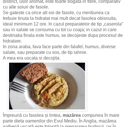
distinct, usor aromat, este foarte bogata in fibre, comparativ
cu alte soiuri de fasole.
Se gateste ca orice alt soi de fasole, cu mentiunea ca
trebuie tinuta la hidratat mai mult decat fasolea obisnuita,
ideal minimum 12 ore. In cazul preparatelor de tip „caserola”
sau in salate se consuma cu tot cu coaja; in cazul in care
destinatia finala este humus, se decojeste dupa procesul de
hidratare.
In zona araba, fava face parte din falafel, humus, diverse
salate, sau preparate cu sos, de tip iahnie.
A mea era uscata si decojita.
Împreună cu fasolea și lintea,
mazărea
compunea în mare
parte dieta oamenilor din Evul Mediu. În Anglia, mazărea
galbenă uscată este folosită la prepararea budincii, iar în