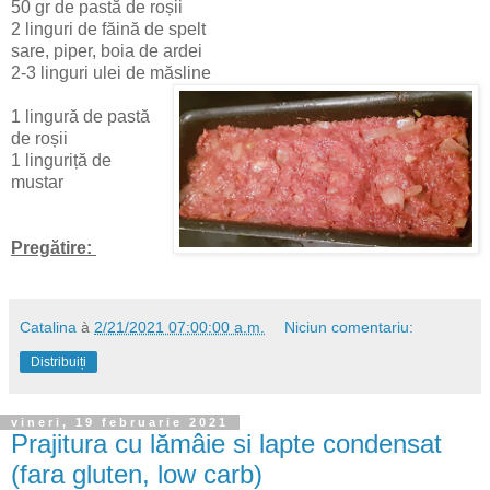
50 gr de pastă de roșii
2 linguri de făină de spelt
sare, piper, boia de ardei
2-3 linguri ulei de măsline
1 lingură de pastă
de roșii
1 linguriță de
mustar
Pregătire:
Catalina
à
2/21/2021 07:00:00 a.m.
Niciun comentariu:
Distribuiți
vineri, 19 februarie 2021
Prajitura cu lămâie si lapte condensat
(fara gluten, low carb)