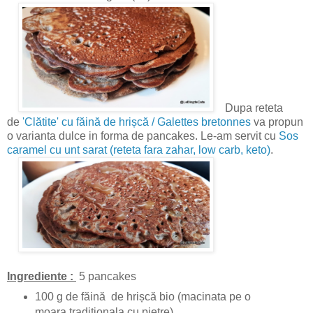
Dupa reteta
de
'Clătite' cu făină de hrișcă / Galettes bretonnes
va propun
o varianta dulce in forma de pancakes. Le-am servit cu
Sos
caramel cu unt sarat (reteta fara zahar, low carb, keto)
.
Ingrediente :
5 pancakes
100 g de făină de hrișcă bio (macinata pe o
moara traditionala cu pietre)