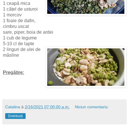
1 ceapă mica
1 cățel de usturoi
1 morcov
1 foaie de dafin,
cimbru uscat
sare, piper, boia de ardei
1 cub de legume
5-10 cl de lapte
2 linguri de ulei de
măsline
Pregătire:
Catalina
à
2/16/2021 07:00:00 a.m.
Niciun comentariu:
Distribuiți