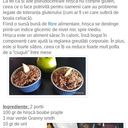
La fel ca și alte pseudocereale hrișca nu conține gluten,
ceea ce o face potrivită pentru oamenii care au probleme
legate de toleranța glutenului (cum ar fi cei care suferă de
boala celiacă).
Fiind o sursă bună de
fibre
alimentare, hrișca se destinge
printr-un indice glicemic de nivel mic spre mediu.
Hrișca este un aliment sărac în calorii, însă bogat în
componenți care ajută la reglarea greutății corporale. În plus,
este și foarte sățios, ceea ce îți va reduce foarte mult pofta
de a ”ciuguli” între mese
Ingrediente:
2 portii
100 gr de hrișcă boabe prajite
1 mar verde Granny smith
10 gr de unt