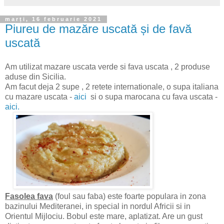
marți, 16 februarie 2021
Piureu de mazăre uscată și de favă
uscată
Am utilizat mazare uscata verde si fava uscata , 2 produse
aduse din Sicilia.
Am facut deja 2 supe , 2 retete internationale, o supa italiana
cu mazare uscata -
aici
si o supa marocana cu fava uscata -
aici.
Fasolea fava
(foul sau faba) este foarte populara in zona
bazinului Mediteranei, in special in nordul Africii si in
Orientul Mijlociu. Bobul este mare, aplatizat. Are un gust