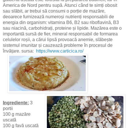
America de Nord pentru supă. Atunci când te simți obosit
sau slăbit, ar trebui să consumi o porție de mazăre,
deoarece furnizează numeroși nutrienți responsabili de
energia din organism: vitamina B6, B2 sau riboflavină, B3
sau niacină, carbohidrați, proteine și lipide. Mazărea este o
importantă sursă de fier, mineral responsabil de formarea
celulelor roșii, a cărui lipsă provoacă anemie, slăbește
sistemul imunitar și cauzează probleme în procesul de
învățare. sursa:
https://www.carticica.ro/
Ingrediente:
3
portii
100 g mazăre
uscată
100 g favă uscată