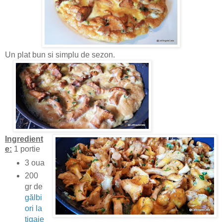
Un plat bun si simplu de sezon.
Ingredient
e:
1 portie
3 oua
200
gr de
gălbi
ori la
tigaie