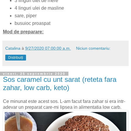
3 linguri otet de mere
4 linguri ulei de masline
sare, piper
busuioc proaspat
Mod de preparare:
Catalina
à
9/27/2020 07:00:00 a.m.
Niciun comentariu:
Distribuiți
vineri, 25 septembrie 2020
Sos caramel cu unt sarat (reteta fara
zahar, low carb, keto)
Ce minunat este acest sos. L-am facut fara zahar si era intr-
adevar un preparat care-mi lipsea in alimentatia low carb.