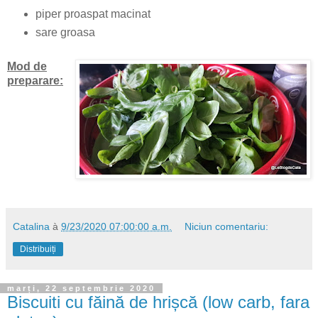
piper proaspat macinat
sare groasa
Mod de
preparare:
Catalina
à
9/23/2020 07:00:00 a.m.
Niciun comentariu:
Distribuiți
marți, 22 septembrie 2020
Biscuiti cu făină de hrișcă (low carb, fara