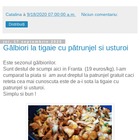
Catalina
à
9/18/2020 07:00:00 a.m.
Niciun comentariu:
Distribuiți
joi, 17 septembrie 2020
Gălbiori la tigaie cu pătrunjel si usturoi
Este sezonul gălbiorilor.
Sunt destul de scumpi aici in Franta (19 euros/kg). I-am
cumparat la piata si am avut dreptul la patrunjel gratuit caci
reteta cea mai cunoscuta este de a-i sota la tigaie cu
patrunjel si usturoi.
Simplu si bun !