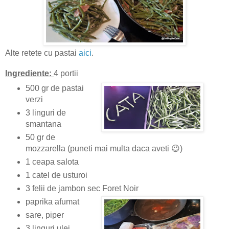
Alte retete cu pastai
aici
.
Ingrediente:
4 portii
500 gr de pastai
verzi
3 linguri de
smantana
50 gr de
mozzarella (puneti mai multa daca aveti 😉)
1 ceapa salota
1 catel de usturoi
3 felii de jambon sec Foret Noir
paprika afumat
sare, piper
3 linguri ulei