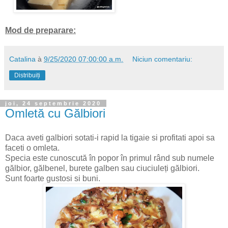
Mod de preparare:
Catalina
à
9/25/2020 07:00:00 a.m.
Niciun comentariu:
Distribuiți
joi, 24 septembrie 2020
Omletă cu Gălbiori
Daca aveti galbiori sotati-i rapid la tigaie si profitati apoi sa
faceti o omleta.
Specia este cunoscută în popor în primul rând sub numele
gălbior, gălbenel, burete galben sau ciuciuleți gălbiori.
Sunt foarte gustosi si buni.