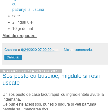
cu
pătrunjel si usturoi
sare
2 linguri ulei
10 gr de unt
Mod de preparare:
Catalina
à
9/24/2020 07:00:00 a.m.
Niciun comentariu:
Distribuiți
miercuri, 23 septembrie 2020
Sos pesto cu busuioc, migdale si rosii
uscate
Un sos pesto de casa facut rapid cu ingredientele avute la
indemana.
Ce bun este acest sos, puneti o lingura si veti parfuma
pastele sau mancarea dvs.