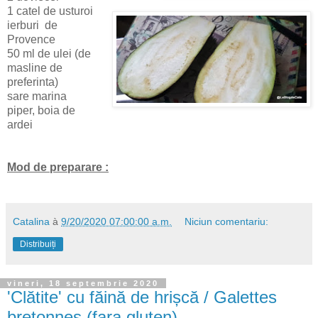
1 catel de usturoi
ierburi de
Provence
50 ml de ulei (de
masline de
preferinta)
sare marina
piper, boia de
ardei
Mod de preparare :
Catalina
à
9/20/2020 07:00:00 a.m.
Niciun comentariu:
Distribuiți
vineri, 18 septembrie 2020
'Clătite' cu făină de hrișcă / Galettes
bretonnes (fara gluten)