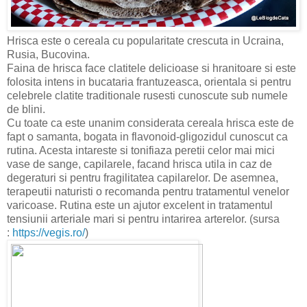
Hrisca este o cereala cu popularitate crescuta in Ucraina,
Rusia, Bucovina.
Faina de hrisca face clatitele delicioase si hranitoare si este
folosita intens in bucataria frantuzeasca, orientala si pentru
celebrele clatite traditionale rusesti cunoscute sub numele
de blini.
Cu toate ca este unanim considerata cereala hrisca este de
fapt o samanta, bogata in flavonoid-gligozidul cunoscut ca
rutina. Acesta intareste si tonifiaza peretii celor mai mici
vase de sange, capilarele, facand hrisca utila in caz de
degeraturi si pentru fragilitatea capilarelor. De asemnea,
terapeutii naturisti o recomanda pentru tratamentul venelor
varicoase. Rutina este un ajutor excelent in tratamentul
tensiunii arteriale mari si pentru intarirea arterelor. (sursa
:
https://vegis.ro/
)