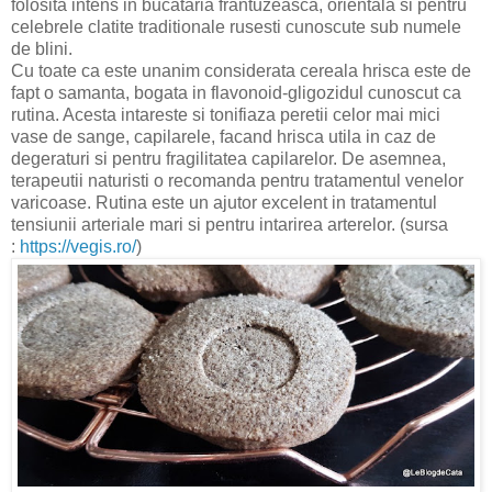
folosita intens in bucataria frantuzeasca, orientala si pentru
celebrele clatite traditionale rusesti cunoscute sub numele
de blini.
Cu toate ca este unanim considerata cereala hrisca este de
fapt o samanta, bogata in flavonoid-gligozidul cunoscut ca
rutina. Acesta intareste si tonifiaza peretii celor mai mici
vase de sange, capilarele, facand hrisca utila in caz de
degeraturi si pentru fragilitatea capilarelor. De asemnea,
terapeutii naturisti o recomanda pentru tratamentul venelor
varicoase. Rutina este un ajutor excelent in tratamentul
tensiunii arteriale mari si pentru intarirea arterelor. (sursa
:
https://vegis.ro/
)