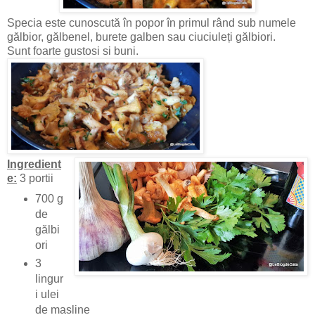
Specia este cunoscută în popor în primul rând sub numele
gălbior, gălbenel, burete galben sau ciuciuleți gălbiori.
Sunt foarte gustosi si buni.
Ingredient
e:
3 portii
700 g
de
gălbi
ori
3
lingur
i ulei
de masline