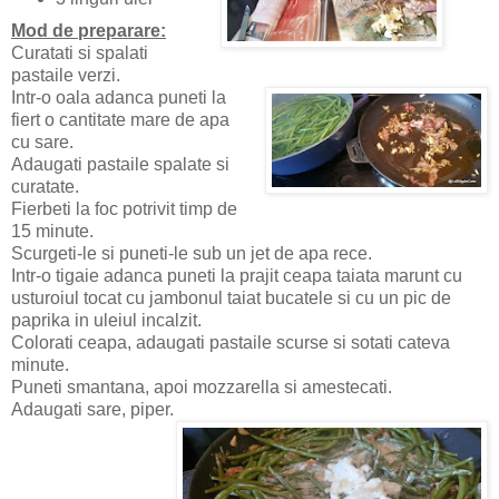
Mod de preparare:
Curatati si spalati
pastaile verzi.
Intr-o oala adanca puneti la
fiert o cantitate mare de apa
cu sare.
Adaugati pastaile spalate si
curatate.
Fierbeti la foc potrivit timp de
15 minute.
Scurgeti-le si puneti-le sub un jet de apa rece.
Intr-o tigaie adanca puneti la prajit ceapa taiata marunt cu
usturoiul tocat cu jambonul taiat bucatele si cu un pic de
paprika in uleiul incalzit.
Colorati ceapa, adaugati pastaile scurse si sotati cateva
minute.
Puneti smantana, apoi mozzarella si amestecati.
Adaugati sare, piper.