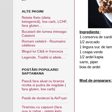
ALTE PAGINI
Retete Keto (dieta
ketogenică), low carb, LCHF,
fara gluten....
Bucatarii din lumea intreaga-
Ingrediente
:
Calatorii
1 conserva de sardin
Romani celebrii - Roumains
1/2 avocado
célèbres
1 lingura suc de la
Blogul lui Cătă in franceza
1 ceapa verde
1/2 ardel kapia
Legende, Traditii si altele....
sarre, piper
boia de ardei
POSTĂRI POPULARE/
SAPTAMANA
Mod de preparare:
Pască fara aluat cu branza
ricotta si pudra de migdale (
fara gluten, low carb)
Pastă de dovlecei la AirFryer
Tiramisu cu capsuni (fara
oua si zahar - reteta keto,