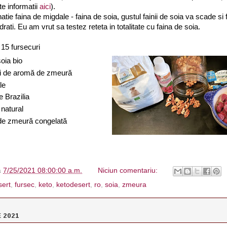
te informatii
aici
).
atie faina de migdale - faina de soia, gustul fainii de soia va scade si
drati. Eu am vrut sa testez reteta in totalitate cu faina de soia.
u 15 fursecuri
soia bio
ri de aromă de zmeură
ale
e Brazilia
r natural
e de zmeură congelată
à
7/25/2021 08:00:00 a.m.
Niciun comentariu:
sert
,
fursec
,
keto
,
ketodesert
,
ro
,
soia
,
zmeura
 2021