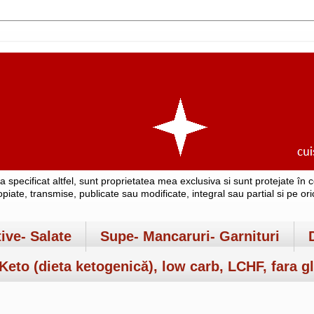
-a specificat altfel, sunt proprietatea mea exclusiva si sunt protejate î
copiate, transmise, publicate sau modificate, integral sau partial si pe o
tive- Salate
Supe- Mancaruri- Garnituri
Keto (dieta ketogenică), low carb, LCHF, fara gl