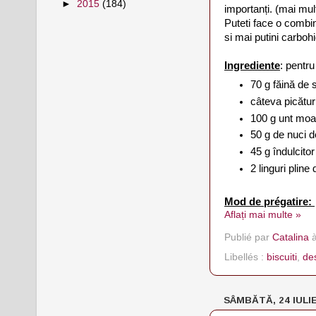
►
2015
(184)
importanți. (mai mul
Puteti face o combin
si mai putini carbohi
Ingrediente
: pentr
70 g făină de 
câteva picătu
100 g unt mo
50 g de nuci d
45 g îndulcito
2 linguri plin
Mod de prégatire:
Aflați mai multe »
Publié par
Catalina
Libellés :
biscuiti
,
de
SÂMBĂTĂ, 24 IULIE