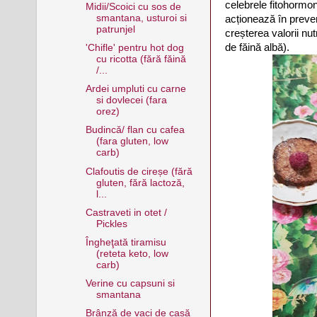
celebrele fitohormon
Midii/Scoici cu sos de
smantana, usturoi si
acționează în preve
patrunjel
creșterea valorii nut
de făină albă).
'Chifle' pentru hot dog
cu ricotta (fără făină
/...
Ardei umpluti cu carne
si dovlecei (fara
orez)
Budincǎ/ flan cu cafea
(fara gluten, low
carb)
Clafoutis de cireșe (fără
gluten, fără lactoză,
l...
Castraveti in otet /
Pickles
Îngheţată tiramisu
(reteta keto, low
carb)
Verine cu capsuni si
smantana
Brânză de vaci de casă