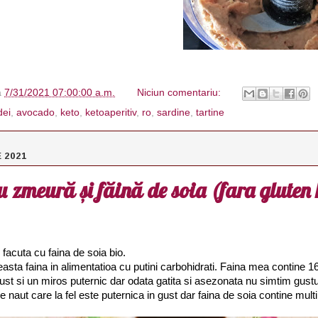
à
7/31/2021 07:00:00 a.m.
Niciun comentariu:
dei
,
avocado
,
keto
,
ketoaperitiv
,
ro
,
sardine
,
tartine
E 2021
u zmeură și făină de soia (fara gluten 
 facuta cu faina de soia bio.
asta faina in alimentatioa cu putini carbohidrati. Faina mea contine 16
gust si un miros puternic dar odata gatita si asezonata nu simtim gustu
naut care la fel este puternica in gust dar faina de soia contine multi