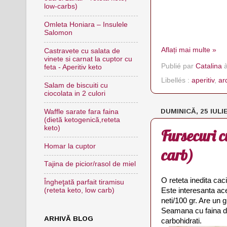
low-carbs)
Omleta Honiara – Insulele
Salomon
Aflați mai multe »
Castravete cu salata de
vinete si carnat la cuptor cu
Publié par
Catalina
feta - Aperitiv keto
Libellés :
aperitiv
,
ar
Salam de biscuiti cu
ciocolata in 2 culori
DUMINICĂ, 25 IULI
Waffle sarate fara faina
(dietă ketogenică,reteta
keto)
Fursecuri c
Homar la cuptor
carb)
Tajina de picior/rasol de miel
O reteta inedita caci
Îngheţată parfait tiramisu
Este interesanta ace
(reteta keto, low carb)
neti/100 gr. Are un 
Seamana cu faina de 
ARHIVĂ BLOG
carbohidrati.