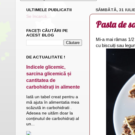
ULTIMELE PUBLICATII
SÂMBĂTĂ, 31 IULIE
Se încarcă...
Pasta de s
FACEȚI CĂUTĂRI PE
ACEST BLOG
Mi-a mai rămas 1/2 
cu biscuiți sau leg
DE ACTUALITATE !
Indicele glicemic,
sarcina glicemică și
cantitatea de
carbohidrați in alimente
Iată un tabel creat pentru a
mă ajuta în alimentatia mea
scăzută in carbohidrati .
Adesea ne uităm doar la
conținutul de carbohidrați al
un...