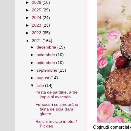
►
2026
(16)
►
2025
(29)
►
2024
(24)
►
2023
(23)
►
2022
(65)
▼
2021
(164)
►
decembrie
(15)
►
noiembrie
(10)
►
octombrie
(10)
►
septembrie
(13)
►
august
(14)
▼
iulie
(14)
Pasta de sardine, ardel
kapia si avocado
Fursecuri cu zmeură și
făină de soia (fara
gluten ...
Ridichi murate in otet /
PIckles
Obținută comercial d