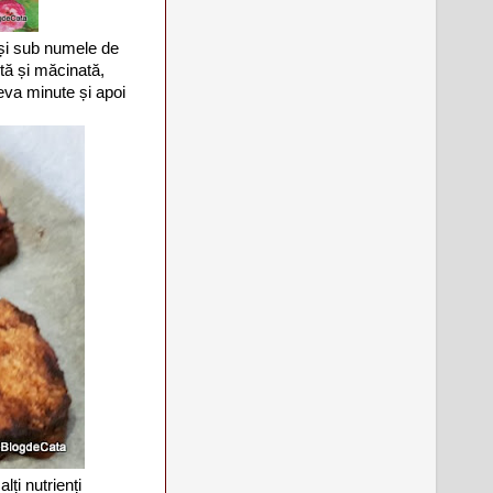
ă și sub numele de
tă și măcinată,
teva minute și apoi
ți nutrienți