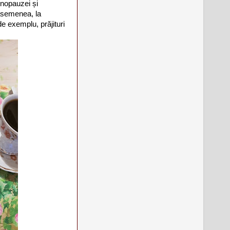
enopauzei și
 asemenea, la
(de exemplu, prăjituri