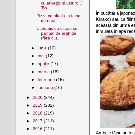
cu arpagic si usturoi /
'Bo...
În bucătăria japonez
Pizza cu aluat din faina
Kinako) sau ca făină
de naut
aceasta din urmă est
Clafoutis de cireșe cu
înmuiată în apă rec
parfum de arahide
(fără glu...
►
iunie
(10)
►
mai
(12)
►
aprilie
(17)
►
martie
(18)
►
februarie
(15)
►
ianuarie
(16)
►
2020
(244)
►
2019
(282)
►
2018
(219)
►
2017
(211)
►
2016
(211)
Ambele făine au toat