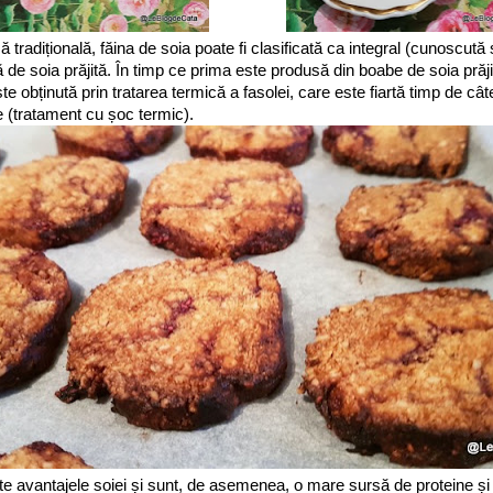
ă tradițională, făina de soia poate fi clasificată ca integral (cunoscut
 de soia prăjită. În timp ce prima este produsă din boabe de soia prăji
e obținută prin tratarea termică a fasolei, care este fiartă timp de câ
e (tratament cu șoc termic).
e avantajele soiei și sunt, de asemenea, o mare sursă de proteine ​​și al