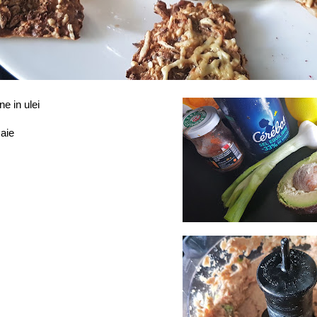
e in ulei
maie