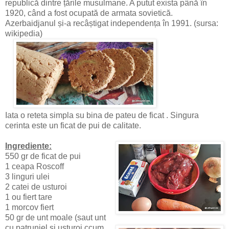
republică dintre țările musulmane. A putut exista până în
1920, când a fost ocupată de armata sovietică.
Azerbaidjanul și-a recâștigat independența în 1991. (sursa:
wikipedia)
Iata o reteta simpla su bina de pateu de ficat . Singura
cerinta este un ficat de pui de calitate.
Ingrediente:
550 gr de ficat de pui
1 ceapa Roscoff
3 linguri ulei
2 catei de usturoi
1 ou fiert tare
1 morcov fiert
50 gr de unt moale (saut unt
cu patrunjel si usturoi ccum