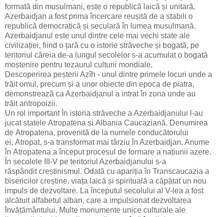
formată din musulmani, este o republică laică și unitară.
Azerbaidjan a fost prima încercare reușită de a stabili o
republică democratică și seculară în lumea musulmană.
Azerbaidjanul este unul dintre cele mai vechi state ale
civilizației, fiind o țară cu o istorie străveche și bogată, pe
teritoriul căreia de-a lungul secolelor s-a acumulat o bogată
moștenire pentru tezaurul culturii mondiale.
Descoperirea peșterii Azîh - unul dintre primele locuri unde a
trăit omul, precum și a unor obiecte din epoca de piatra,
demonstrează ca Azerbaidjanul a intrat în zona unde au
trăit antropoizii.
Un rol important în istoria străveche a Azerbaidjanului l-au
jucat statele Atropatena și Albania Caucaziană. Denumirea
de Atropatena, provenită de la numele conducătorului
ei, Atropat, s-a transformat mai târziu în Azerbaidjan. Anume
în Atropatena a început procesul de formare a națiunii azere.
În secolele III-V pe teritoriul Azerbaidjanului s-a
răspândit creștinismul. Odată cu apariția în Transcaucazia a
bisericilor creștine, viața laică și spirituală a căpătat un nou
impuls de dezvoltare. La începutul secolului al V-lea a fost
alcătuit alfabetul alban, care a impulsionat dezvoltarea
învățământului. Multe monumente unice culturale ale