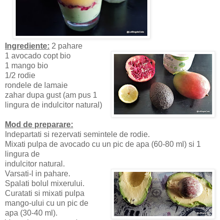
Ingrediente:
2 pahare
1 avocado copt bio
1 mango bio
1/2 rodie
rondele de lamaie
zahar dupa gust (am pus 1
lingura de indulcitor natural)
Mod de preparare:
Indepartati si rezervati semintele de rodie.
Mixati pulpa de avocado cu un pic de apa (60-80 ml) si 1
lingura de
indulcitor natural.
Varsati-l in pahare.
Spalati bolul mixerului.
Curatati si mixati pulpa
mango-ului cu un pic de
apa (30-40 ml).