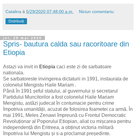
Catalina
à
5/29/2020 07:48:00 a.m.
Niciun comentariu:
Distribuiți
joi, 28 mai 2020
Spris- bautura calda sau racoritoare din
Etiopia
Astazi va invit in
Etiopia
caci este zi de sarbatoare
nationala.
Se sarbatoreste invingerea dictaturii in 1991, instaurata de
colonelul Mengistu Haile Mariam .
Până în 1991 șeful statului, al guvernului și secretarul
Partidului Muncitorilor a fost colonelul Haile Mariam
Mengistu, astăzi judecat în contumacie pentru crime
împotriva umanității, acuzat de folosirea foametei ca armă. În
mai 1991, Meles Zenawi împreună cu Frontul Democratic
Revoluționar al Poporului Etiopian, aliat cu mișcarea pentru
independență din Eritreea, a obținut victoria militară
împotriva lui Mengistu și s-a proclamat președinte.