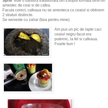
Spris
este o bautura traditionala din Etiopia formata dintr-un
amestec de ceai si de cafea.
Facuta corect, cafeaua nu se amesteca cu ceaiul si obtinem
2 straturi distincte.
Se serveste cu zahar (fara pentru mine).
Am pus un pic de lapte caci
ceaiul negru facut era
puternic, la fel si cafeaua.
Foarte bun !