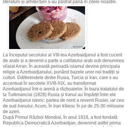
literaturii și arhitecturii s-au păstrat până în zilele noastre.
La începutul secolului al VIII-lea Azerbaidjanul a fost cucerit
de arabi și a devenit o parte a califatului arab sub denumirea
vilaiat Arran. În această perioadă islamul devine principala
religie a Azerbaidjanului, punând bazele unor noi tradiții și
culturi. Ddiferendele dintre Rusia, Turcia și Iran, care s-au
accentuat în secolele XVIII-XIX, au transformat
Azerbaidjanul într-o arenă a războaielor. În baza tratatului de
la Turkmanciai (1828) Rusia și Iranul au împărțit între ele
Azerbaidjanul istoric: partea de nord a revenit Rusiei, iar cea
de sud Iranului. Acum, în Iran trăiesc în jur de 25-30 milioane
de azeri.
După Primul Război Mondial, în anul 1918, a fost fondată
Republica Democratică Azerbaidjan, devenind astfel prima