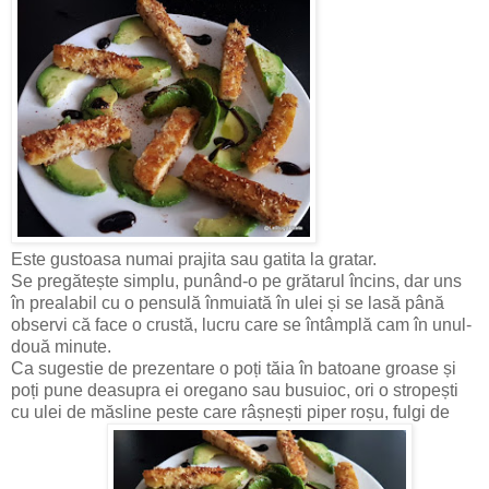
Este gustoasa numai prajita sau gatita la gratar.
Se pregătește simplu, punând-o pe grătarul încins, dar uns
în prealabil cu o pensulă înmuiată în ulei și se lasă până
observi că face o crustă, lucru care se întâmplă cam în unul-
două minute.
Ca sugestie de prezentare o poți tăia în batoane groase și
poți pune deasupra ei oregano sau busuioc, ori o stropești
cu ulei de măsline peste care râșnești piper roșu, fulgi de