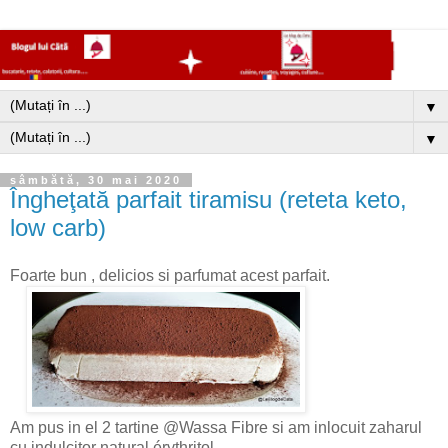
▼
▼
sâmbătă, 30 mai 2020
Îngheţată parfait tiramisu (reteta keto,
low carb)
Foarte bun , delicios si parfumat acest parfait.
Am pus in el 2 tartine @Wassa Fibre si am inlocuit zaharul
cu indulcitor natural érythritol.