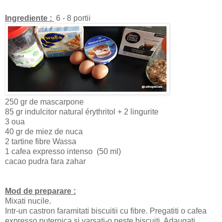
Ingrediente :
6 - 8 portii
250 gr de mascarpone
85 gr indulcitor natural érythritol + 2 lingurite
3 oua
40 gr de miez de nuca
2 tartine fibre Wassa
1 cafea expresso intenso (50 ml)
cacao pudra fara zahar
Mod de preparare :
Mixati nucile.
Intr-un castron faramitati biscuitii cu fibre. Pregatiti o cafea
expresso puternica si varsati-o peste biscuiti. Adaugati