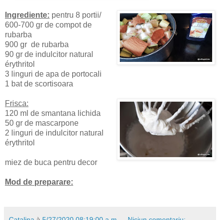
Ingrediente:
pentru 8 portii/
600-700 gr de compot de
rubarba
900 gr de rubarba
90 gr de indulcitor natural
érythritol
3 linguri de apa de portocali
1 bat de scortisoara
Frisca:
120 ml de smantana lichida
50 gr de mascarpone
2 linguri de indulcitor natural
érythritol
miez de buca pentru decor
Mod de preparare:
Catalina
à
5/27/2020 08:19:00 a.m.
Niciun comentariu: