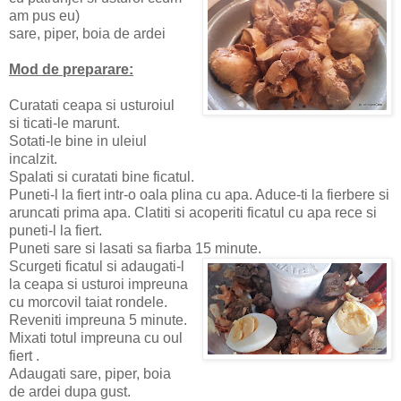
am pus eu)
sare, piper, boia de ardei
Mod de preparare:
Curatati ceapa si usturoiul
si ticati-le marunt.
Sotati-le bine in uleiul
incalzit.
Spalati si curatati bine ficatul.
Puneti-l la fiert intr-o oala plina cu apa. Aduce-ti la fierbere si
aruncati prima apa. Clatiti si acoperiti ficatul cu apa rece si
puneti-l la fiert.
Puneti sare si lasati sa fiarba 15 minute.
Scurgeti ficatul si adaugati-l
la ceapa si usturoi impreuna
cu morcovil taiat rondele.
Reveniti impreuna 5 minute.
Mixati totul impreuna cu oul
fiert .
Adaugati sare, piper, boia
de ardei dupa gust.