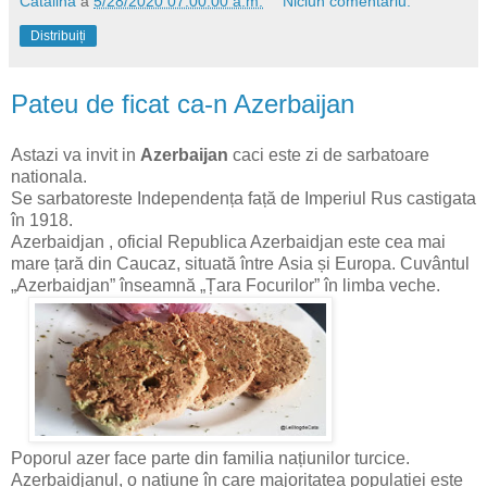
Catalina
à
5/28/2020 07:00:00 a.m.
Niciun comentariu:
Distribuiți
Pateu de ficat ca-n Azerbaijan
Astazi va invit in
Azerbaijan
caci este zi de sarbatoare
nationala.
Se sarbatoreste Independența față de Imperiul Rus castigata
în 1918.
Azerbaidjan , oficial Republica Azerbaidjan este cea mai
mare țară din Caucaz, situată între Asia și Europa. Cuvântul
„Azerbaidjan” înseamnă „Țara Focurilor” în limba veche.
Poporul azer face parte din familia națiunilor turcice.
Azerbaidjanul, o națiune în care majoritatea populației este