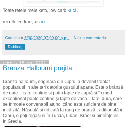
Toate retele mele keto, low carb -
aici
.
recette en français
ici
Catalina
à
5/30/2020 07:00:00 a.m.
Niciun comentariu:
Distribuiți
vineri, 29 mai 2020
Branza Halloumi prajita
Branza halloumi, originara din Cipru, a devenit treptat
populara si in alte tari datorita gustului aparte. Este o brânză
de oaie – care conține și puțin lapte de capră și în mod
excepțional poate conține și lapte de vacă – tare, dură, care
se înmoaie convenabil atunci când este suficient de bine
încălzită. Născută și ridicată la rang de brânză tradițională în
Cipru, o poți regăsi și în Turcia, Liban, Israel și bineînțeles,
în Grecia.