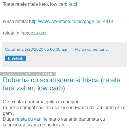
Toate retele mele keto, low carb -
aici
.
sursa reteta:
http://www.azerifood.com/?page_id=4414
reteta in franceza
aici
Catalina
à
5/28/2020 05:00:00 a.m.
Niciun comentariu:
Distribuiți
miercuri, 27 mai 2020
Rubarbă cu scortisoara si frisca (reteta
fara zahar, low carb)
Ce-mi place rubarba gatita in compot.
Eu ii zic compot caci asa se zice in Franta dar am putea zice
gem .
Dupa
reteta cu vanilie
iata o varianta parfumata cu
scortisoara si apa de portocali.