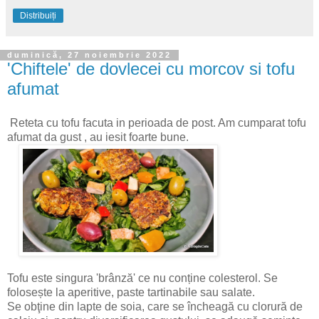
Distribuiți
duminică, 27 noiembrie 2022
'Chiftele' de dovlecei cu morcov si tofu
afumat
Reteta cu tofu facuta in perioada de post. Am cumparat tofu
afumat da gust , au iesit foarte bune.
Tofu este singura 'brânză' ce nu conține colesterol. Se
folosește la aperitive, paste tartinabile sau salate.
Se obţine din lapte de soia, care se încheagă cu clorură de