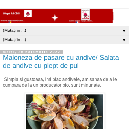
▼
▼
marți, 29 noiembrie 2022
Maioneza de pasare cu andive/ Salata
de andive cu piept de pui
Simpla si gustoasa, imi plac andivele, am sansa de a le
cumpara de la un producator bio, sunt minunate.