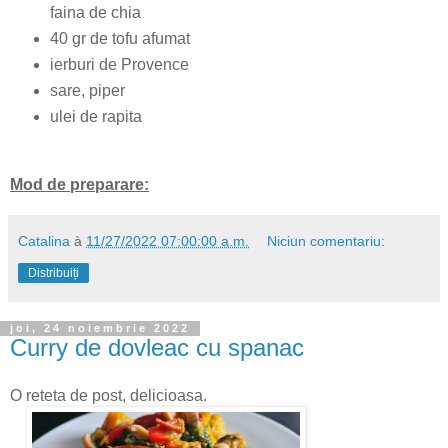
faina de chia
40 gr de tofu afumat
ierburi de Provence
sare, piper
ulei de rapita
Mod de preparare:
Catalina
à
11/27/2022 07:00:00 a.m.
Niciun comentariu:
Distribuiți
joi, 24 noiembrie 2022
Curry de dovleac cu spanac
O reteta de post, delicioasa.