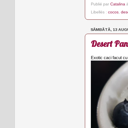
Publié par
Catalina
Libellés :
cocos
,
des
SÂMBĂTĂ, 13 AUG
Desert Pann
Exotic caci facut cu