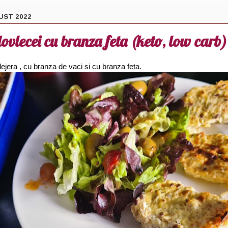
UST 2022
ovlecei cu branza feta (keto, low carb)
ejera , cu branza de vaci si cu branza feta.