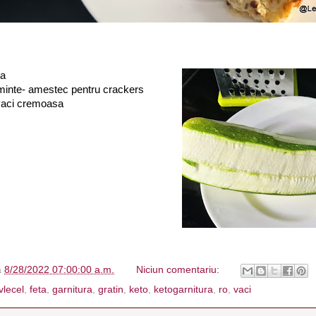
ta
seminte- amestec pentru crackers
 vaci cremoasa
à
8/28/2022 07:00:00 a.m.
Niciun comentariu:
vlecel
,
feta
,
garnitura
,
gratin
,
keto
,
ketogarnitura
,
ro
,
vaci