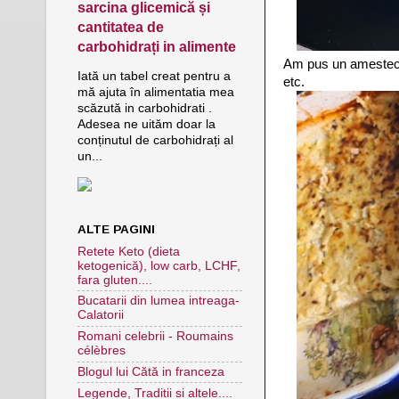
sarcina glicemică și
cantitatea de
carbohidrați in alimente
Am pus un amestec lo
Iată un tabel creat pentru a
etc.
mă ajuta în alimentatia mea
scăzută in carbohidrati .
Adesea ne uităm doar la
conținutul de carbohidrați al
un...
ALTE PAGINI
Retete Keto (dieta
ketogenică), low carb, LCHF,
fara gluten....
Bucatarii din lumea intreaga-
Calatorii
Romani celebrii - Roumains
célèbres
Blogul lui Cătă in franceza
Legende, Traditii si altele....