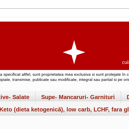
-a specificat altfel, sunt proprietatea mea exclusiva si sunt protejate î
copiate, transmise, publicate sau modificate, integral sau partial si pe o
tive- Salate
Supe- Mancaruri- Garnituri
Keto (dieta ketogenică), low carb, LCHF, fara gl