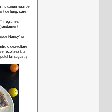
incluziuni roșii pe
ent de lung, care
 în regiunea
 (randament
llesde Nancy” și
entru o dezvoltare
se recoltează la
putul lui august și