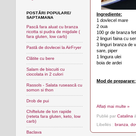
POSTĂRI POPULARE/
Ingrediente:
SAPTAMANA
1 dovlecel mare
2 oua
Pască fara aluat cu branza
ricotta si pudra de migdale (
100 gr de branza fe
fara gluten, low carb)
2 linguri faina cu 
3 linguri branza de
Pastă de dovlecei la AirFryer
sare, piper
1 lingura ulei
Clătite cu bere
boia de ardei
Salam de biscuiti cu
ciocolata in 2 culori
Mod de preparare:
Rassols - Salata rusească cu
somon si thon
Drob de pui
Aflați mai multe »
Chiftelute de ton rapide
Publié par
Catalina
(reteta fara gluten, keto, low
carb)
Libellés :
branza
,
do
Baclava