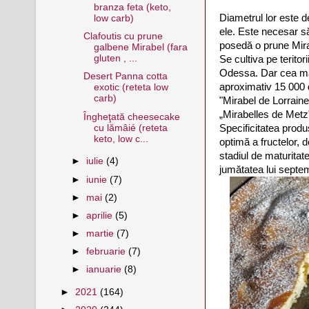
branza feta (keto,
Diametrul lor este d
low carb)
ele. Este necesar să
Clafoutis cu prune
posedă o prune Mira
galbene Mirabel (fara
gluten , ...
Se cultiva pe terito
Odessa. Dar cea mai
Desert Panna cotta
aproximativ 15 000 
exotic (reteta low
carb)
"Mirabel de Lorraine
„Mirabelles de Metz
Îngheţată cheesecake
cu lămâié (reteta
Specificitatea produ
keto, low c...
optimă a fructelor, 
stadiul de maturitat
►
iulie
(4)
jumătatea lui septe
►
iunie
(7)
►
mai
(2)
►
aprilie
(5)
►
martie
(7)
►
februarie
(7)
►
ianuarie
(8)
►
2021
(164)