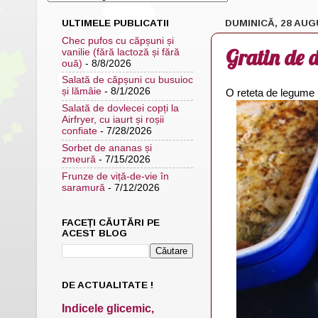
ULTIMELE PUBLICATII
DUMINICĂ, 28 AUG
Chec pufos cu căpșuni și
Gratin de d
vanilie (fără lactoză și fără
ouă)
- 8/8/2026
Salată de căpșuni cu busuioc
și lămâie
- 8/1/2026
O reteta de legume l
Salată de dovlecei copți la
Airfryer, cu iaurt și roșii
confiate
- 7/28/2026
Sorbet de ananas și
zmeură
- 7/15/2026
Frunze de viță-de-vie în
saramură
- 7/12/2026
FACEȚI CĂUTĂRI PE
ACEST BLOG
DE ACTUALITATE !
Indicele glicemic,