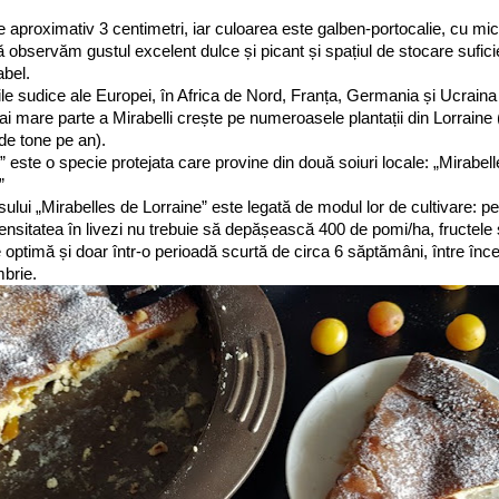
e aproximativ 3 centimetri, iar culoarea este galben-portocalie, cu mici 
 observăm gustul excelent dulce și picant și spațiul de stocare sufici
bel.
riile sudice ale Europei, în Africa de Nord, Franța, Germania și Ucraina
 mare parte a Mirabelli crește pe numeroasele plantații din Lorraine
de tone pe an).
” este o specie protejata care provine din două soiuri locale: „Mirabe
”
sului „Mirabelles de Lorraine” este legată de modul lor de cultivare: p
densitatea în livezi nu trebuie să depășească 400 de pomi/ha, fructele 
e optimă și doar într-o perioadă scurtă de circa 6 săptămâni, între înce
mbrie.