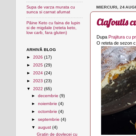
MIERCURI, 24 AUG
Supa de varza murata cu
sunca si carnat afumat
Clafoutis c
Pâine Keto cu faina de lupin
si de migdale (reteta keto,
low carb, fara gluten)
Dupa
Prajitura cu p
O reteta de sezon cu
ARHIVĂ BLOG
►
2026
(17)
►
2025
(29)
►
2024
(24)
►
2023
(23)
▼
2022
(65)
►
decembrie
(9)
►
noiembrie
(4)
►
octombrie
(4)
►
septembrie
(4)
▼
august
(4)
Gratin de dovlecei cu