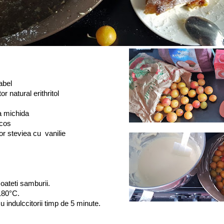
abel
or natural erithritol
a michida
ocos
tor steviea cu vanilie
coateti samburii.
 180°C.
cu indulccitorii timp de 5 minute.