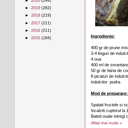
►
2020
(244)
►
2019
(282)
►
2018
(219)
►
2017
(211)
►
2016
(211)
Ingrediente:
►
2015
(184)
400 gr de prune mir
3-4 linguri de indulcit
4 oua
400 ml de smantan
50 gr de faina de c
8 picaturi de indulci
indulcitor pudra
Mod de preparare:
Spalati fructele si s
Incalziti cuptorul la
Bateti ouale intregi 
Aflați mai multe »