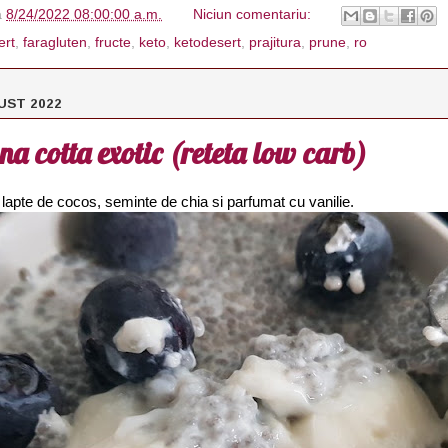
à
8/24/2022 08:00:00 a.m.
Niciun comentariu:
ert
,
faragluten
,
fructe
,
keto
,
ketodesert
,
prajitura
,
prune
,
ro
UST 2022
a cotta exotic (reteta low carb)
 lapte de cocos, seminte de chia si parfumat cu vanilie.