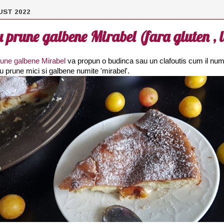
UST 2022
u prune galbene Mirabel (fara gluten ,
rune galbene Mirabel
va propun o budinca sau un clafoutis cum il num
 prune mici si galbene numite 'mirabel'.