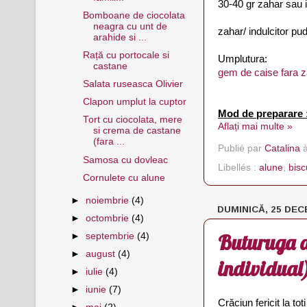
30-40 gr zahar sau i
Bomboane de ciocolata
neagra cu unt de
zahar/ indulcitor pu
arahide si ...
Rață cu portocale si
Umplutura:
castane
gem de caise fara z
Salata ruseasca Olivier
Clapon umplut la cuptor
Mod de preparare 
Tort cu ciocolata, mere
Aflați mai multe »
si crema de castane
(fara ...
Publié par
Catalina
Samosa cu dovleac
Libellés :
alune
,
biscu
Cornulete cu alune
►
noiembrie
(4)
DUMINICĂ, 25 DEC
►
octombrie
(4)
Buturuga de
►
septembrie
(4)
►
august
(4)
individual
►
iulie
(4)
►
iunie
(7)
Crăciun fericit la toti