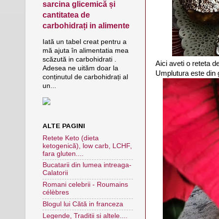
sarcina glicemică și
cantitatea de
carbohidrați in alimente
Iată un tabel creat pentru a
mă ajuta în alimentatia mea
scăzută in carbohidrati .
Aici aveti o reteta d
Adesea ne uităm doar la
Umplutura este din 
conținutul de carbohidrați al
un...
ALTE PAGINI
Retete Keto (dieta
ketogenică), low carb, LCHF,
fara gluten....
Bucatarii din lumea intreaga-
Calatorii
Romani celebrii - Roumains
célèbres
Blogul lui Cătă in franceza
Legende, Traditii si altele....