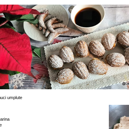
nuci umplute
arina
e