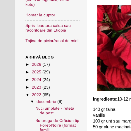
keto)
Homar la cuptor
Spris- bautura calda sau
racoritoare din Etiopia
Tajina de picior/rasol de miel
ARHIVĂ BLOG
►
2026
(17)
►
2025
(29)
►
2024
(24)
►
2023
(23)
▼
2022
(65)
Ingrediente
:10-12 
▼
decembrie
(9)
Nuci umplute - reteta
140 gr faina
de post
vanilie
Buturuga de Crăciun tip
100 gr unt sau marg
Forêt-Noire (format
50 gr alune macinat
famili...