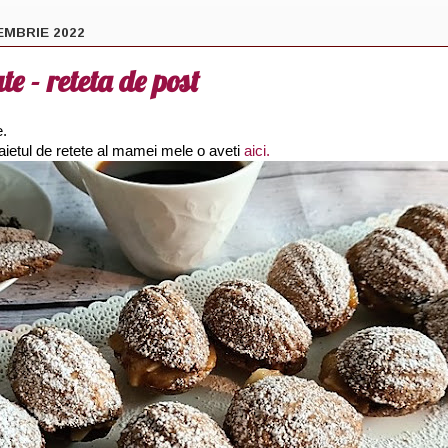
EMBRIE 2022
e - reteta de post
e.
aietul de retete al mamei mele o aveti
aici.