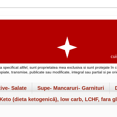
-a specificat altfel, sunt proprietatea mea exclusiva si sunt protejate î
copiate, transmise, publicate sau modificate, integral sau partial si pe o
tive- Salate
Supe- Mancaruri- Garnituri
Keto (dieta ketogenică), low carb, LCHF, fara gl