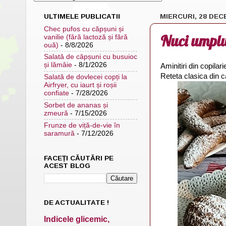
ULTIMELE PUBLICATII
MIERCURI, 28 DEC
Chec pufos cu căpșuni și
Nuci umplut
vanilie (fără lactoză și fără
ouă)
- 8/8/2026
Salată de căpșuni cu busuioc
și lămâie
- 8/1/2026
Aminitiri din copilari
Reteta clasica din c
Salată de dovlecei copți la
Airfryer, cu iaurt și roșii
confiate
- 7/28/2026
Sorbet de ananas și
zmeură
- 7/15/2026
Frunze de viță-de-vie în
saramură
- 7/12/2026
FACEȚI CĂUTĂRI PE
ACEST BLOG
DE ACTUALITATE !
Indicele glicemic,