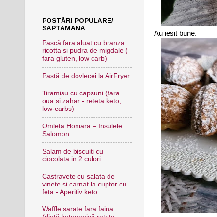
POSTĂRI POPULARE/
SAPTAMANA
Au iesit bune.
Pască fara aluat cu branza
ricotta si pudra de migdale (
fara gluten, low carb)
Pastă de dovlecei la AirFryer
Tiramisu cu capsuni (fara
oua si zahar - reteta keto,
low-carbs)
Omleta Honiara – Insulele
Salomon
Salam de biscuiti cu
ciocolata in 2 culori
Castravete cu salata de
vinete si carnat la cuptor cu
feta - Aperitiv keto
Waffle sarate fara faina
(dietă ketogenică,reteta