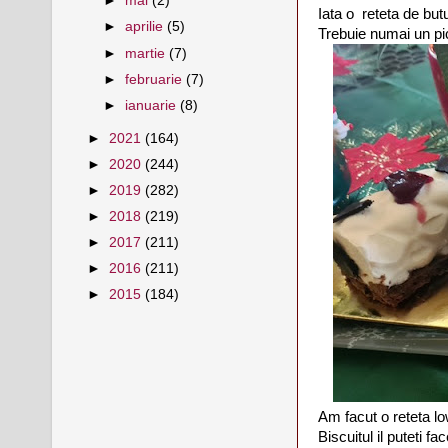
►
mai
(2)
Iata o reteta de but
►
aprilie
(5)
Trebuie numai un pic
►
martie
(7)
►
februarie
(7)
►
ianuarie
(8)
►
2021
(164)
►
2020
(244)
►
2019
(282)
►
2018
(219)
►
2017
(211)
►
2016
(211)
►
2015
(184)
Am facut o reteta lo
Biscuitul il puteti f