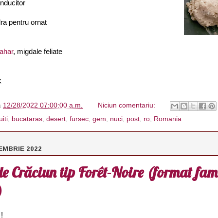
nducitor
dra pentru ornat
ahar
, migdale feliate
:
à
12/28/2022 07:00:00 a.m.
Niciun comentariu:
iti
,
bucataras
,
desert
,
fursec
,
gem
,
nuci
,
post
,
ro
,
Romania
EMBRIE 2022
 Crăciun tip Forêt-Noire (format fami
)
 !