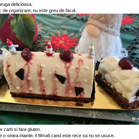
uruga delicioasa.
 de organizare, nu este greu de facut.
w carb si fara gluten.
ace o seara inainte, il filmati cand este rece sa nu se usuce.