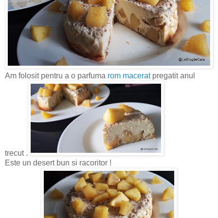
Am folosit pentru a o parfuma
rom macerat
pregatit anul
trecut .
Este un desert bun si racoritor !