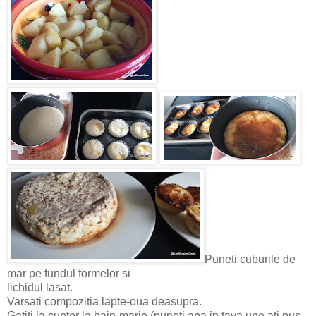
Puneti cuburile de
mar pe fundul formelor si
lichidul lasat.
Varsati compozitia lapte-oua deasupra.
Gatiti la cuptor la bain-marie (puneti apa in tava une ati pus