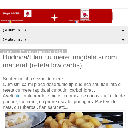
▼
▼
vineri, 27 septembrie 2019
Budinca/Flan cu mere, migdale si rom
macerat (reteta low carbs)
Suntem in plin sezon de mere .
Cum stiti ca-mi place deserturile tip budinca sau flan iata o
reteta cu mere rapida si cu putini carbohidrati.
Aveti
aici
toate reretele mele : cu nuca de cocos, cu fructe de
padure, cu mere , cu prune uscate, portughez Pastéis de
nata, cu rubarba , flan sarat etc...