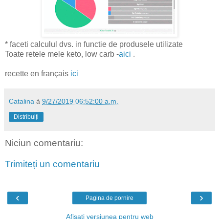
* faceti calculul dvs. in functie de produsele utilizate
Toate retele mele keto, low carb -
aici
.
recette en français
ici
Catalina
à
9/27/2019 06:52:00 a.m.
Distribuiți
Niciun comentariu:
Trimiteți un comentariu
‹
›
Pagina de pornire
Afișați versiunea pentru web