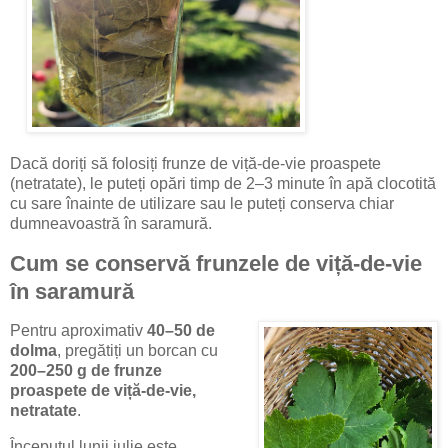
Dacă doriți să folosiți frunze de viță-de-vie proaspete
(netratate), le puteți opări timp de 2–3 minute în apă clocotită
cu sare înainte de utilizare sau le puteți conserva chiar
dumneavoastră în saramură.
Cum se conservă frunzele de viță-de-vie
în saramură
Pentru aproximativ
40–50 de
dolma
, pregătiți un borcan cu
200–250 g de frunze
proaspete de viță-de-vie,
netratate
.
Începutul lunii iulie este