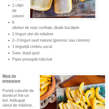
2 căței
de
usturoi
6
sferturi de roșii confiate, tăiate bucățele
2 linguri ulei de măsline
2–3 linguri iaurt natural (grecesc sau cremos)
1 linguriță cimbru uscat
Sare, după gust
Piper proaspăt măcinat
Mod de
preparare
Puneți cuburile de
dovlecel într-un
bol. Adăugați
uleiul de măsline,