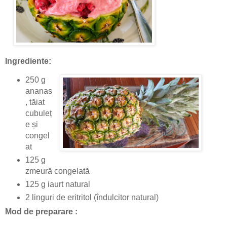
Ingrediente:
250 g
ananas
, tăiat
cubuleț
e și
congel
at
125 g
zmeură congelată
125 g iaurt natural
2 linguri de eritritol (îndulcitor natural)
Mod de preparare :