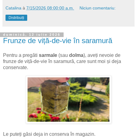
Catalina
à
7/15/2026 08:00:00 a.m.
Niciun comentariu:
Distribuiți
duminică, 12 iulie 2026
Frunze de viță-de-vie în saramură
Pentru a pregăti
sarmale
(sau
dolma
), aveți nevoie de
frunze de viță-de-vie în saramură, care sunt moi și deja
conservate.
Le puteți găsi deja in conserva în magazin.