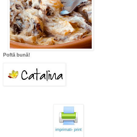
Poftă bună!
imprimati- print