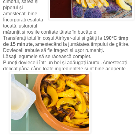
cimbrul, sarea și
piperul și
amestecați bine.
Încorporați eșalota
tocată, usturoiul
mărunțit și roșiile confiate tăiate în bucățele.
Transferați totul în coșul Airfryer-ului și gătiți la
190°C timp
de 15 minute
, amestecând la jumătatea timpului de gătire.
Dovleceii trebuie să fie fragezi și ușor rumeniți.
Lăsați legumele să se răcească complet.
Puneți dovleceii într-un bol și adăugați iaurtul. Amestecați
delicat până când toate ingredientele sunt bine acoperite.