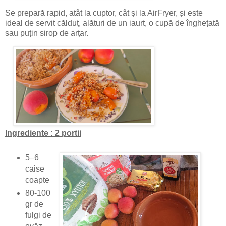
Se prepară rapid, atât la cuptor, cât și la AirFryer, și este
ideal de servit călduț, alături de un iaurt, o cupă de înghețată
sau puțin sirop de arțar.
Ingrediente : 2 portii
5–6
caise
coapte
80-100
gr de
fulgi de