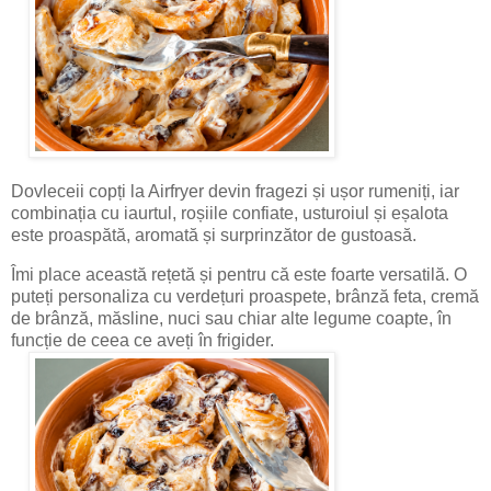
Dovleceii copți la Airfryer devin fragezi și ușor rumeniți, iar
combinația cu iaurtul, roșiile confiate, usturoiul și eșalota
este proaspătă, aromată și surprinzător de gustoasă.
Îmi place această rețetă și pentru că este foarte versatilă. O
puteți personaliza cu verdețuri proaspete, brânză feta, cremă
de brânză, măsline, nuci sau chiar alte legume coapte, în
funcție de ceea ce aveți în frigider.