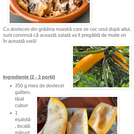
Cu dovleceii din grădina noastră care se coc unul după altul,
sunt convinsă că această salată va fi pregătită de multe ori
în această vară!
Ingrediente (2 - 3 portii)
350 g miez de dovlecel
galben,
tăiat
cuburi
1
eșalotă
, tocată
mărunt