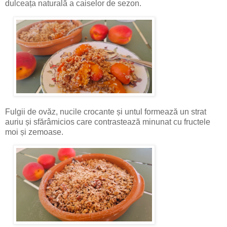
dulceața naturală a caiselor de sezon.
Fulgii de ovăz, nucile crocante și untul formează un strat
auriu și sfărâmicios care contrastează minunat cu fructele
moi și zemoase.