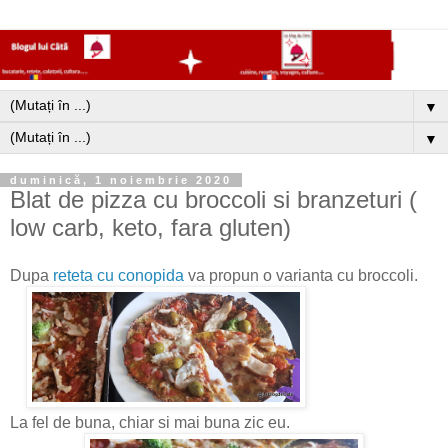
▼
▼
duminică, 1 noiembrie 2020
Blat de pizza cu broccoli si branzeturi (
low carb, keto, fara gluten)
Dupa
reteta cu conopida
va propun o varianta cu broccoli.
La fel de buna, chiar si mai buna zic eu.