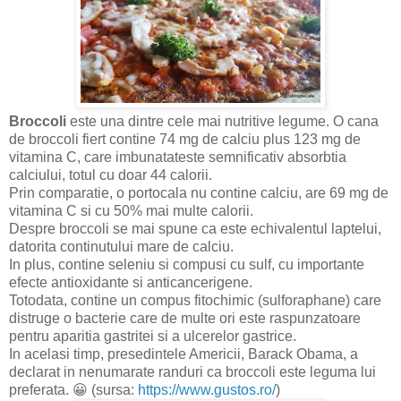
Broccoli
este una dintre cele mai nutritive legume. O cana
de broccoli fiert contine 74 mg de calciu plus 123 mg de
vitamina C, care imbunatateste semnificativ absorbtia
calciului, totul cu doar 44 calorii.
Prin comparatie, o portocala nu contine calciu, are 69 mg de
vitamina C si cu 50% mai multe calorii.
Despre broccoli se mai spune ca este echivalentul laptelui,
datorita continutului mare de calciu.
In plus, contine seleniu si compusi cu sulf, cu importante
efecte antioxidante si anticancerigene.
Totodata, contine un compus fitochimic (sulforaphane) care
distruge o bacterie care de multe ori este raspunzatoare
pentru aparitia gastritei si a ulcerelor gastrice.
In acelasi timp, presedintele Americii, Barack Obama, a
declarat in nenumarate randuri ca broccoli este leguma lui
preferata. 😀 (sursa:
https://www.gustos.ro/
)