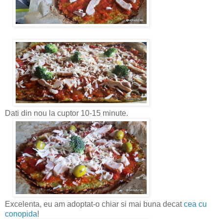
Dati din nou la cuptor 10-15 minute.
Excelenta, eu am adoptat-o chiar si mai buna decat
cea cu
conopida
!