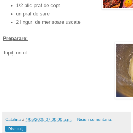
1/2 plic praf de copt
un praf de sare
2 linguri de merisoare uscate
Preparare:
Topiți untul.
Catalina
à
4/05/2025 07:00:00 a.m.
Niciun comentariu:
Distribuiți