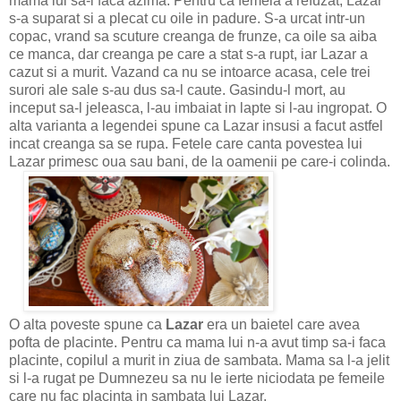
mama lui sa-i faca azima. Pentru ca femeia a refuzat, Lazar
s-a suparat si a plecat cu oile in padure. S-a urcat intr-un
copac, vrand sa scuture creanga de frunze, ca oile sa aiba
ce manca, dar creanga pe care a stat s-a rupt, iar Lazar a
cazut si a murit. Vazand ca nu se intoarce acasa, cele trei
surori ale sale s-au dus sa-l caute. Gasindu-l mort, au
inceput sa-l jeleasca, l-au imbaiat in lapte si l-au ingropat. O
alta varianta a legendei spune ca Lazar insusi a facut astfel
incat creanga sa se rupa. Fetele care canta povestea lui
Lazar primesc oua sau bani, de la oamenii pe care-i colinda.
O alta poveste spune ca
Lazar
era un baietel care avea
pofta de placinte. Pentru ca mama lui n-a avut timp sa-i faca
placinte, copilul a murit in ziua de sambata. Mama sa l-a jelit
si l-a rugat pe Dumnezeu sa nu le ierte niciodata pe femeile
care nu fac placinta in sambata lui Lazar.