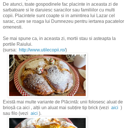
De atunci, toate gospodinele fac placinte in aceasta zi de
sarbatoare si le daruiesc saracilor sau familiilor cu multi
copii. Placintele sunt coapte si in amintirea lui Lazar cel
sarac, care se roaga lui Dumnezeu pentru iertarea pacatelor
omenesti.
Se mai spune ca, in aceasta zi, mortii stau si asteapta la
portile Raiului.
(sursa:
http://www.utilecopii.ro/
)
Există mai multe variante de Plăcintă: unii folosesc aluat de
brioșă ca aici
, alții un aluat mai subțire tip brick (
vezi
aici
)
sau filo (
vezi
aici
).