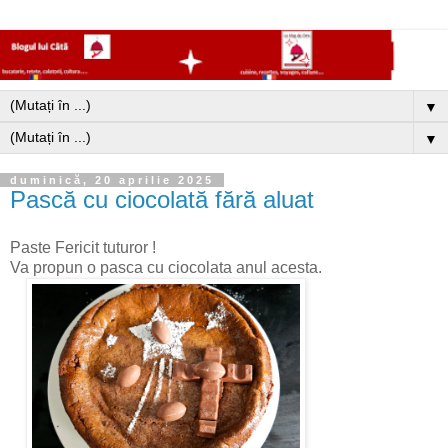
▼
▼
duminică, 20 aprilie 2025
Pască cu ciocolată fără aluat
Paste Fericit tuturor !
Va propun o pasca cu ciocolata anul acesta.