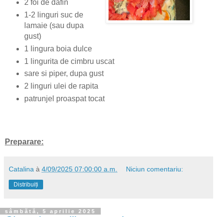
2 foi de dafin
1-2 linguri suc de
lamaie (sau dupa
gust)
1 lingura boia dulce
1 lingurita de cimbru uscat
sare si piper, dupa gust
2 linguri ulei de rapita
patrunjel proaspat tocat
Preparare:
Catalina
à
4/09/2025 07:00:00 a.m.
Niciun comentariu:
Distribuiți
sâmbătă, 5 aprilie 2025