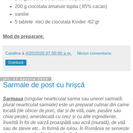
200 g ciocolata amaruie topita ( 85% cacao)
vanilie
5 tablete mici de ciocolata Kinder -62 gr
Mod de preparare:
Catalina
à
4/20/2025 07:00:00 a.m.
Niciun comentariu:
Distribuiți
joi, 17 aprilie 2025
Sarmale de post cu hrișcă
Sarmaua
(singular nearticulat sarma sau uneori sarmală;
plural nearticulat sarmale) este un preparat culinar din carne
tocată (de obicei de porc, dar și de vită, oaie, pasăre sau
chiar pește), amestecată cu orez și cu alte ingrediente,
învelită în foi de varză proaspătă sau acră (murată), de viță
sau de ștevie etc., în formă de rulou. În România se servește