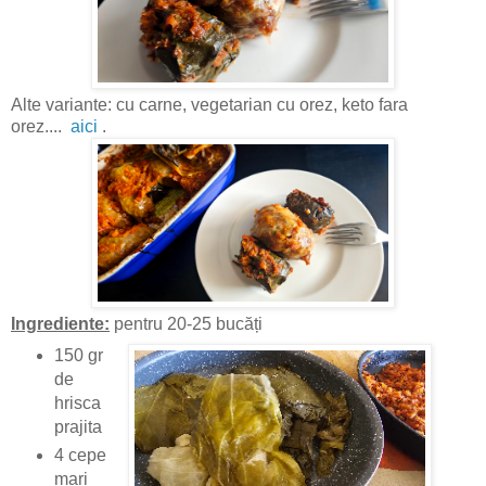
Alte variante: cu carne, vegetarian cu orez, keto fara
orez....
aici
.
Ingrediente:
pentru 20-25 bucăți
150 gr
de
hrisca
prajita
4 cepe
mari