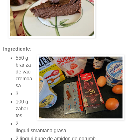
Ingrediente:
550 g
branza
de vaci
cremoa
sa
3
100 g
zahar
tos
2
linguri smantana grasa
2 linguri bune de amidon de porumb