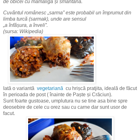
de obicei cu mămăligă și smântână.
Cuvântul românesc „sarma” este probabil un împrumut din
limba turcă (sarmak), unde are sensul
„a înfășura, a înveli”.
(sursa: Wikipedia)
Iată o variantă
vegetariană
cu hrișcă pratjita, ideală de făcut
în perioada de post ( înainte de Paște și Crăciun).
Sunt foarte gustoase, umplutura nu se tine asa bine spre
deosebire de cele cu orez sau cu carne dar sunt usor de
facut.