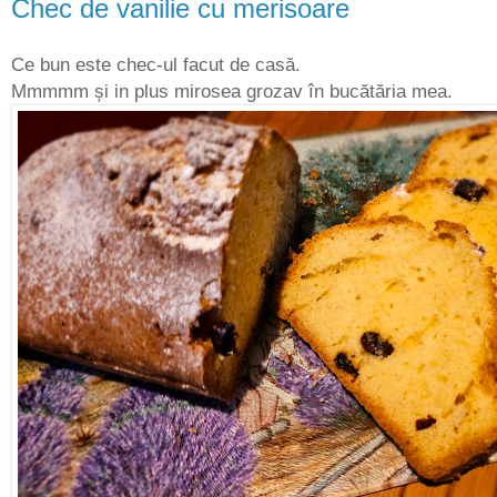
Chec de vanilie cu merisoare
Ce bun este chec-ul facut de casă.
Mmmmm și in plus mirosea grozav în bucătăria mea.