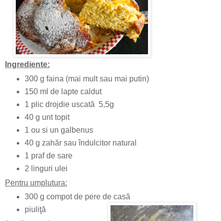
Ingrediente:
300 g faina (mai mult sau mai putin)
150 ml de lapte caldut
1 plic drojdie uscată 5,5g
40 g unt topit
1 ou si un galbenus
40 g zahăr sau îndulcitor natural
1 praf de sare
2 linguri ulei
Pentru umplutura:
300 g compot de pere de casă
piuliţă