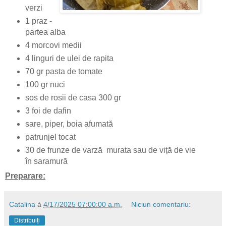
verzi
1 praz -
partea alba
4 morcovi medii
4 linguri de ulei de rapita
70 gr pasta de tomate
100 gr nuci
sos de rosii de casa 300 gr
3 foi de dafin
sare, piper, boia afumată
patrunjel tocat
30 de frunze de varză murata sau de viță de vie
în saramură
Preparare:
Catalina
à
4/17/2025 07:00:00 a.m.
Niciun comentariu:
Distribuiți