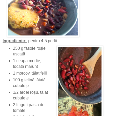
Ingrediente:
pentru 4-5 portii
250 g fasole roșie
uscată
1 ceapa medie,
tocata marunt
1 morcov, tăiat felii
100 g țelină tăiată
cubulețe
1/2 ardei roșu, tăiat
cubulețe
2 linguri pasta de
tomate