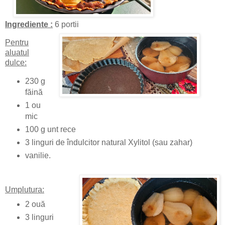
Ingrediente :
6 portii
Pentru
aluatul
dulce:
230 g
făină
1 ou
mic
100 g unt rece
3 linguri de îndulcitor natural Xylitol (sau zahar)
vanilie.
Umplutura:
2 ouă
3 linguri