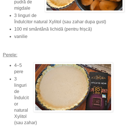
pudră de
migdale
3 linguri de
îndulcitor natural Xylitol (sau zahar dupa gust)
100 ml smântână lichidă (pentru frișcă)
vanilie
Perele:
4–5
pere
3
linguri
de
îndulcit
or
natural
Xylitol
(sau zahar)