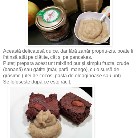
Această delicatesă dulce, dar fără zahăr propriu-zis, poate fi
întinsă atât pe clătite, cât și pe pancakes.
Puteți prepara acest unt mixând pur și simplu fructe, crude
(banană) sau gătite (măr, pară, mango), cu o sursă de
grăsime (ulei de cocos, pastă de oleaginoase sau unt).
Se folosește după ce este răcit.