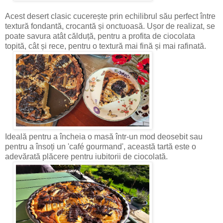
Acest desert clasic cucerește prin echilibrul său perfect între
textură fondantă, crocantă și onctuoasă. Ușor de realizat, se
poate savura atât călduță, pentru a profita de ciocolata
topită, cât și rece, pentru o textură mai fină și mai rafinată.
Ideală pentru a încheia o masă într-un mod deosebit sau
pentru a însoți un 'café gourmand', această tartă este o
adevărată plăcere pentru iubitorii de ciocolată.