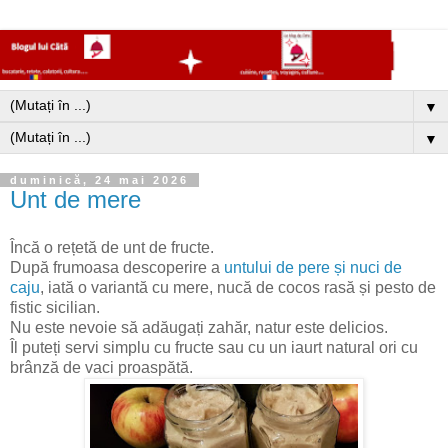
▼
▼
duminică, 24 mai 2026
Unt de mere
Încă o rețetă de unt de fructe.
După frumoasa descoperire a
untului de pere și nuci de
caju
, iată o variantă cu mere, nucă de cocos rasă și pesto de
fistic sicilian.
Nu este nevoie să adăugați zahăr, natur este delicios.
Îl puteți servi simplu cu fructe sau cu un iaurt natural ori cu
brânză de vaci proaspătă.