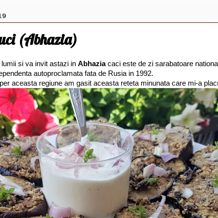
19
nuci (Abhazia)
 lumii si va invit astazi in
Abhazia
caci este de zi sarabatoare nationa
ependenta autoproclamata fata de Rusia in 1992.
er aceasta regiune am gasit aceasta reteta minunata care mi-a placu