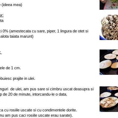
te (ideea mea)
or:
ta
 0% (amestecata cu sare, piper, 1 lingura de otet si
alota taiata marunt)
:
dele de 1 cm.
ebuiesc prajite in ulei.
inguri de ulei, am pus sare si cimbru uscat deasupra si
p de 20 de minute, intorcandu-le o data.
a cu rosiile uscate si cu condimentele dorite.
( nu am pus caci rosiile uscate erau sarate).