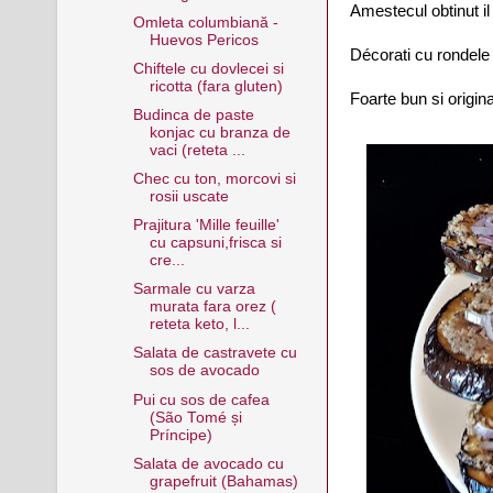
Amestecul obtinut il
Omleta columbiană -
Huevos Pericos
Décorati cu rondele
Chiftele cu dovlecei si
ricotta (fara gluten)
Foarte bun si origin
Budinca de paste
konjac cu branza de
vaci (reteta ...
Chec cu ton, morcovi si
rosii uscate
Prajitura 'Mille feuille'
cu capsuni,frisca si
cre...
Sarmale cu varza
murata fara orez (
reteta keto, l...
Salata de castravete cu
sos de avocado
Pui cu sos de cafea
(São Tomé și
Príncipe)
Salata de avocado cu
grapefruit (Bahamas)