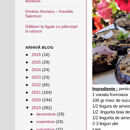
dovlecei
Omleta Honiara – Insulele
Salomon
Gălbiori la tigaie cu pătrunjel
si usturoi
ARHIVĂ BLOG
►
2026
(16)
►
2025
(29)
►
2024
(24)
►
2023
(23)
►
2022
(65)
Ingrediente :
pentr
►
2021
(164)
1 vanata frumoasa
►
2020
(244)
100 gr miez de nuc
1/2 lingura de ame
▼
2019
(282)
1/2 lingurita boia d
►
decembrie
(29)
1/2 lingurita de am
►
noiembrie
(24)
2-3 linguri ulei
sare
►
octombrie
(27)