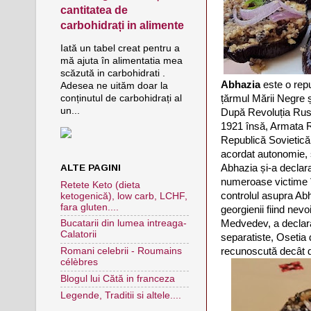
cantitatea de
carbohidrați in alimente
Iată un tabel creat pentru a
mă ajuta în alimentatia mea
scăzută in carbohidrati .
Abhazia
este o rep
Adesea ne uităm doar la
țărmul Mării Negre ș
conținutul de carbohidrați al
un...
După Revoluția Rusă 
1921 însă, Armata R
Republică Sovietică
acordat autonomie,
ALTE PAGINI
Abhazia și-a declar
numeroase victime î
Retete Keto (dieta
controlul asupra Abha
ketogenică), low carb, LCHF,
fara gluten....
georgienii fiind nev
Medvedev, a declara
Bucatarii din lumea intreaga-
Calatorii
separatiste, Osetia
recunoscută decât 
Romani celebrii - Roumains
célèbres
Blogul lui Cătă in franceza
Legende, Traditii si altele....