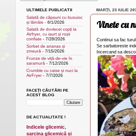
ULTIMELE PUBLICATII
MARȚI, 23 IULIE 20
Salată de căpșuni cu busuioc
Vinete cu 
și lămâie
- 8/1/2026
Salată de dovlecei copți la
Airfryer, cu iaurt și roșii
confiate
- 7/28/2026
Continui sa fac turul
Se sarbatoreste ind
Sorbet de ananas și
zmeură
- 7/15/2026
Incercand sa descop
Frunze de viță-de-vie în
saramură
- 7/12/2026
Crumble cu caise și nuci la
AirFryer
- 7/7/2026
FACEȚI CĂUTĂRI PE
ACEST BLOG
DE ACTUALITATE !
Indicele glicemic,
sarcina glicemică și