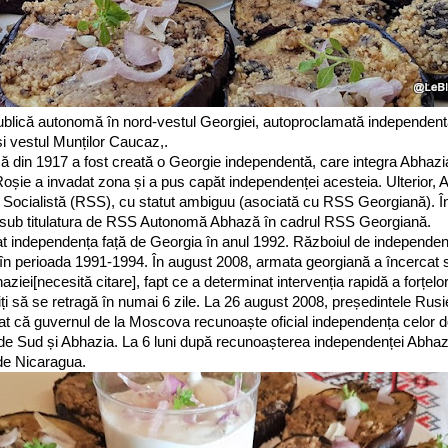
ublică autonomă în nord-vestul Georgiei, autoproclamată independentă,
i vestul Munților Caucaz,.
din 1917 a fost creată o Georgie independentă, care integra Abhazia î
oșie a invadat zona și a pus capăt independenței acesteia. Ulterior, 
 Socialistă (RSS), cu statut ambiguu (asociată cu RSS Georgiană). În 
 sub titulatura de RSS Autonomă Abhază în cadrul RSS Georgiană.
at independența față de Georgia în anul 1992. Războiul de independen
n perioada 1991-1994. În august 2008, armata georgiană a încercat 
ziei[necesită citare], fapt ce a determinat intervenția rapidă a forțelor
oiți să se retragă în numai 6 zile. La 26 august 2008, președintele Rusie
t că guvernul de la Moscova recunoaște oficial independența celor d
 de Sud și Abhazia. La 6 luni după recunoașterea independenței Abhazi
de Nicaragua.