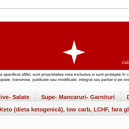
-a specificat altfel, sunt proprietatea mea exclusiva si sunt protejate î
copiate, transmise, publicate sau modificate, integral sau partial si pe o
tive- Salate
Supe- Mancaruri- Garnituri
Keto (dieta ketogenică), low carb, LCHF, fara gl