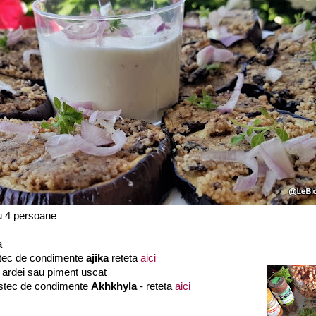
u 4 persoane
a
stec de condimente
ajika
reteta
aici
e ardei sau piment uscat
estec de condimente
Akhkhyla
- reteta
aici