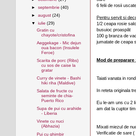
6 felii de rosii usca
►
septembrie
(40)
►
august
(24)
Pentru servit si dec
▼
iulie
(29)
1/2 ceapa rosie salo
busuioc proaspăt
Gratin cu
chayote/cristofina
100 g branza de vaci
jumatate de ceapa s
Aeggekage - Mic dejun
oua bacon (Insulele
Feroe)
Mod de preparare 
Scarita de porc (Ribs)
cu sos de caise la
gratar
Taiati vanata in ron
Curry de vinete - Bashi
hiki riha (Maldive)
In reteta originala tr
Salata de fructe cu
seminte de chia-
Puerto Rico
Eu le-am uns cu 2 l
am dat la cuptor tim
Supa de pui cu arahide
- Liberia
Vinete cu nuci
(Abhazia)
Mixati miezul de nuc
Verificatie de sare 
Pui cu ghimbir