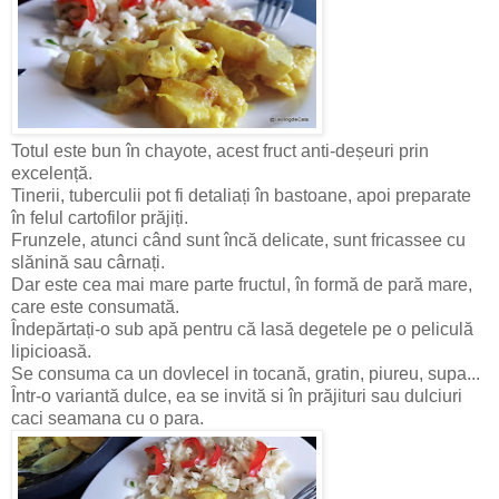
Totul este bun în chayote, acest fruct anti-deșeuri prin
excelență.
Tinerii, tuberculii pot fi detaliați în bastoane, apoi preparate
în felul cartofilor prăjiți.
Frunzele, atunci când sunt încă delicate, sunt fricassee cu
slănină sau cârnați.
Dar este cea mai mare parte fructul, în formă de pară mare,
care este consumată.
Îndepărtați-o sub apă pentru că lasă degetele pe o peliculă
lipicioasă.
Se consuma ca un dovlecel in tocană, gratin, piureu, supa...
Într-o variantă dulce, ea se invită si în prăjituri sau dulciuri
caci seamana cu o para.