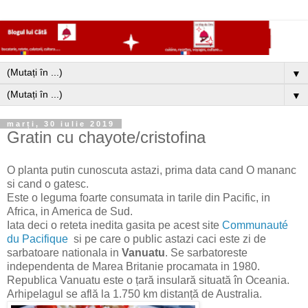
▼
▼
marți, 30 iulie 2019
Gratin cu chayote/cristofina
O planta putin cunoscuta astazi, prima data cand O mananc
si cand o gatesc.
Este o leguma foarte consumata in tarile din Pacific, in
Africa, in America de Sud.
Iata deci o reteta inedita gasita pe acest site
Communauté
du Pacifique
si pe care o public astazi caci este zi de
sarbatoare nationala in
Vanuatu
. Se sarbatoreste
independenta de Marea Britanie procamata in 1980.
Republica Vanuatu este o țară insulară situată în Oceania.
Arhipelagul se află la 1.750 km distanță de Australia.