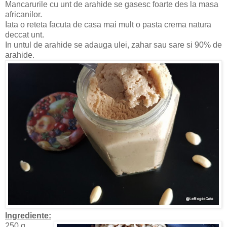
Mancarurile cu unt de arahide se gasesc foarte des la masa
africanilor.
Iata o reteta facuta de casa mai mult o pasta crema natura
deccat unt.
In untul de arahide se adauga ulei, zahar sau sare si 90% de
arahide.
Ingrediente:
250 g