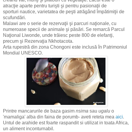
atracţie aparte pentru turişti şi pentru pasionaţii de
sporturi nautice, varietatea de peşti atrăgând împătimiţii de
scufundări.
Malawi are o serie de rezervaţii şi parcuri naţionale, cu
numeroase specii de animale şi păsări. Se remarcă Parcul
Naţional Liwonde, unde trăiesc peste 800 de elefanţi,
precum şi Rezervaţia Nkhotacota.
Arta rupestră din zona Chongoni este inclusă în Patrimoniul
Mondial UNESCO.
Printre mancarurile de baza gasim
nsima
sau
ugalu
o
'mamaliga' alba din faina de porumb- aveti reteta mea
aici
.
Untul de arahide est foarte raspandit si utilizat in toata Africa,
un aliment inconturnabil.