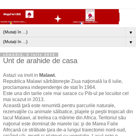
▼
▼
sâmbătă, 6 iulie 2019
Unt de arahide de casa
Astazi va invit in
Malawi.
Republica Malawi sărbătoreşte Ziua naţională la 6 iulie,
proclamarea independenţei de stat în 1964.
Este una din tarile cele mai sarace cu Pib-ul pe locuitor cel
mai scazut in 2013.
Această ţară este renumită pentru parcurile naturale,
rezervaţiile cu animale sălbatice, plajele şi peştii tropicali din
lacul Malawi, al treilea ca mărime din Africa. Teritoriul său
naţional este dominat de marele lac şi de Marea Falie
Africană ce străbate ţara de-a lungul traiectoriei nord-sud,
creând văi, munţi şi platouri cu vegetaţie. Lacul este o