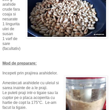
arahide
crude fara
coaja si
nesarate
1 lingurita
ulei de
susan
1 varf de
sare
(facultativ)
Mod de preparare:
Incepeti prin prajirea arahidelor.
Amestecati arahidele cu uleiul si
sarea inainte de a le praji.
Le puteti praji intr-o tigaie sau la
cuptor pe o placa acoperita cu
hartie de copt la 175°C. Le-am
facut la tigaie.