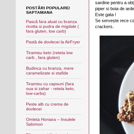
sardine pentru a obți
POSTĂRI POPULARE/
piper si boia de arde
SAPTAMANA
Este gata !
Se servește rece ca
Pască fara aluat cu branza
ricotta si pudra de migdale (
crackers.
fara gluten, low carb)
Pastă de dovlecei la AirFryer
Tiramisu keto (reteta low
carb , fara gluten)
Budinca cu branza, mere
caramelizate si stafide
Tiramisu cu capsuni (fara
oua si zahar - reteta keto,
low-carbs)
Peste alb cu crema de
dovlecei
Omleta Honiara – Insulele
Salomon