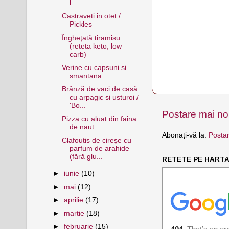
l...
Castraveti in otet /
Pickles
Îngheţată tiramisu
(reteta keto, low
carb)
Verine cu capsuni si
smantana
Brânză de vaci de casă
cu arpagic si usturoi /
'Bo...
Postare mai n
Pizza cu aluat din faina
de naut
Abonați-vă la:
Postar
Clafoutis de cireșe cu
parfum de arahide
(fără glu...
RETETE PE HARTA 
►
iunie
(10)
►
mai
(12)
►
aprilie
(17)
►
martie
(18)
►
februarie
(15)