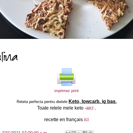
imprimez print
Keto, lowcarb. ig bas.
Reteta perfecta pentru dietele
Toate retele mele keto -
aici
.
recette en français
ici
à
7/31/2021 07:00:00 a.m.