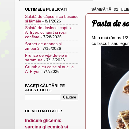
ULTIMELE PUBLICATII
SÂMBĂTĂ, 31 IULIE
Salată de căpșuni cu busuioc
Pasta de s
și lămâie
- 8/1/2026
Salată de dovlecei copți la
Airfryer, cu iaurt și roșii
confiate
- 7/28/2026
Mi-a mai rămas 1/2 
cu biscuiți sau leg
Sorbet de ananas și
zmeură
- 7/15/2026
Frunze de viță-de-vie în
saramură
- 7/12/2026
Crumble cu caise și nuci la
AirFryer
- 7/7/2026
FACEȚI CĂUTĂRI PE
ACEST BLOG
DE ACTUALITATE !
Indicele glicemic,
sarcina glicemică și