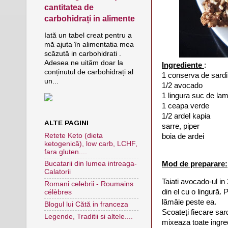
cantitatea de
carbohidrați in alimente
Iată un tabel creat pentru a
mă ajuta în alimentatia mea
scăzută in carbohidrati .
Adesea ne uităm doar la
Ingrediente
:
conținutul de carbohidrați al
1 conserva de sardin
un...
1/2 avocado
1 lingura suc de la
1 ceapa verde
1/2 ardel kapia
ALTE PAGINI
sarre, piper
Retete Keto (dieta
boia de ardei
ketogenică), low carb, LCHF,
fara gluten....
Mod de preparare:
Bucatarii din lumea intreaga-
Calatorii
Taiati avocado-ul in
Romani celebrii - Roumains
din el cu o lingură.
célèbres
lămâie peste ea.
Blogul lui Cătă in franceza
Scoateți fiecare sard
Legende, Traditii si altele....
mixeaza toate ingre