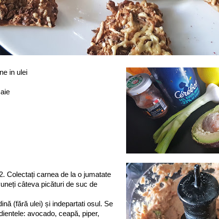
e in ulei
maie
 2. Colectați carnea de la o jumatate
 Puneți câteva picături de suc de
ină (fără ulei) și indepartati osul. Se
dientele: avocado, ceapă, piper,