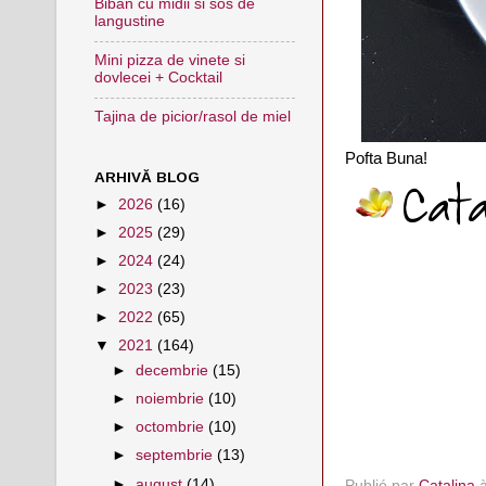
Biban cu midii si sos de
langustine
Mini pizza de vinete si
dovlecei + Cocktail
Tajina de picior/rasol de miel
Pofta Buna!
ARHIVĂ BLOG
►
2026
(16)
►
2025
(29)
►
2024
(24)
►
2023
(23)
►
2022
(65)
▼
2021
(164)
►
decembrie
(15)
►
noiembrie
(10)
►
octombrie
(10)
►
septembrie
(13)
►
august
(14)
Publié par
Catalina