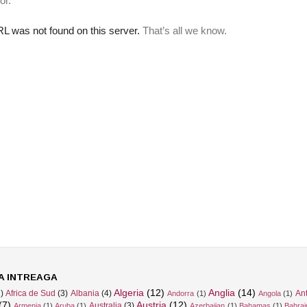
A INTREAGA
Algeria
(12)
Anglia
(14)
)
Africa de Sud
(3)
Albania
(4)
Ant
Andorra
(1)
Angola
(1)
(7)
Austria
(12)
Australia
(3)
Armenia
(1)
Aruba
(1)
Azerbaijan
(1)
Bahamas
(1)
Bahrai