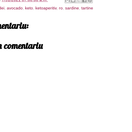
dei
,
avocado
,
keto
,
ketoaperitiv
,
ro
,
sardine
,
tartine
entariu:
un comentariu