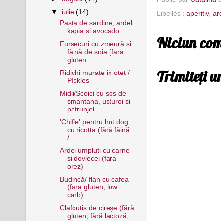
▼
iulie
(14)
Libellés :
aperitiv
,
ar
Pasta de sardine, ardel
kapia si avocado
Niciun com
Fursecuri cu zmeură și
făină de soia (fara
gluten ...
Trimiteți 
Ridichi murate in otet /
PIckles
Midii/Scoici cu sos de
smantana, usturoi si
patrunjel
'Chifle' pentru hot dog
cu ricotta (fără făină
/...
Ardei umpluti cu carne
si dovlecei (fara
orez)
Budincǎ/ flan cu cafea
(fara gluten, low
carb)
Clafoutis de cireșe (fără
gluten, fără lactoză,