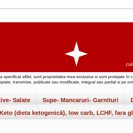
-a specificat altfel, sunt proprietatea mea exclusiva si sunt protejate î
copiate, transmise, publicate sau modificate, integral sau partial si pe o
tive- Salate
Supe- Mancaruri- Garnituri
Keto (dieta ketogenică), low carb, LCHF, fara gl