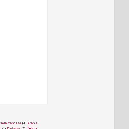
ilele franceze
(4)
Arabia
Belgia
n
(1)
Barbados
(1)