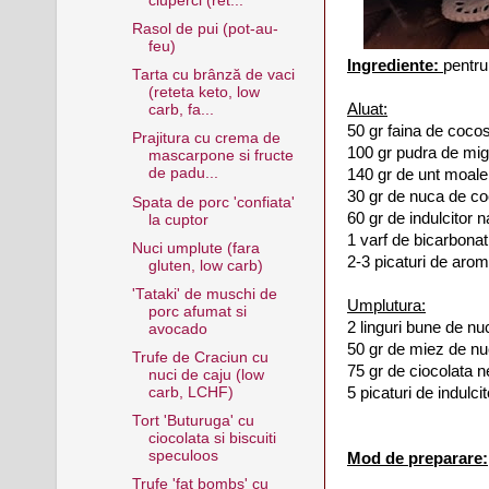
ciuperci (ret...
Rasol de pui (pot-au-
feu)
Ingrediente:
pentru
Tarta cu brânză de vaci
(reteta keto, low
Aluat:
carb, fa...
50 gr faina de coco
Prajitura cu crema de
100 gr pudra de mig
mascarpone si fructe
de padu...
140 gr de unt moale
30 gr de nuca de c
Spata de porc 'confiata'
60 gr de indulcitor n
la cuptor
1 varf de bicarbonat
Nuci umplute (fara
2-3 picaturi de arom
gluten, low carb)
'Tataki' de muschi de
Umplutura:
porc afumat si
2 linguri bune de n
avocado
50 gr de miez de n
Trufe de Craciun cu
75 gr de ciocolata 
nuci de caju (low
5 picaturi de indulc
carb, LCHF)
Tort 'Buturuga' cu
ciocolata si biscuiti
speculoos
Mod de preparare:
Trufe 'fat bombs' cu