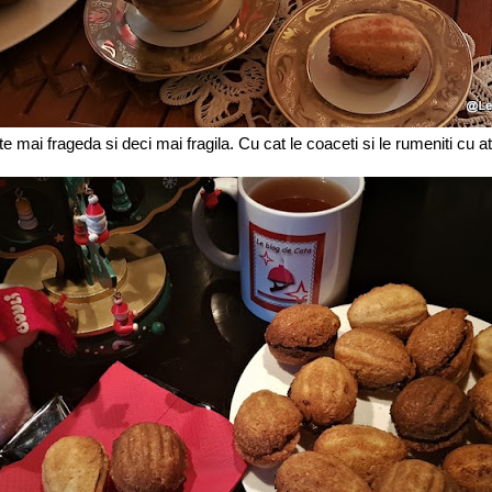
e mai frageda si deci mai fragila. Cu cat le coaceti si le rumeniti cu a