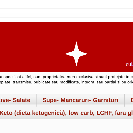
-a specificat altfel, sunt proprietatea mea exclusiva si sunt protejate î
copiate, transmise, publicate sau modificate, integral sau partial si pe o
tive- Salate
Supe- Mancaruri- Garnituri
Keto (dieta ketogenică), low carb, LCHF, fara gl