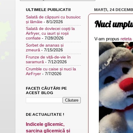
ULTIMELE PUBLICATII
MARȚI, 24 DECEMB
Salată de căpșuni cu busuioc
Nuci umplu
și lămâie
- 8/1/2026
Salată de dovlecei copți la
Airfryer, cu iaurt și roșii
confiate
- 7/28/2026
V-am propus
reteta
Sorbet de ananas și
zmeură
- 7/15/2026
Frunze de viță-de-vie în
saramură
- 7/12/2026
Crumble cu caise și nuci la
AirFryer
- 7/7/2026
FACEȚI CĂUTĂRI PE
ACEST BLOG
DE ACTUALITATE !
Indicele glicemic,
sarcina glicemică și