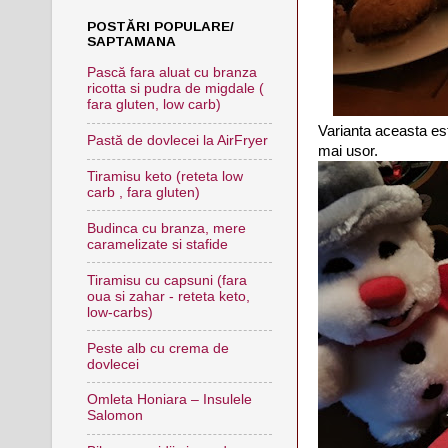
POSTĂRI POPULARE/
SAPTAMANA
Pască fara aluat cu branza
ricotta si pudra de migdale (
fara gluten, low carb)
Varianta aceasta est
Pastă de dovlecei la AirFryer
mai usor.
Tiramisu keto (reteta low
carb , fara gluten)
Budinca cu branza, mere
caramelizate si stafide
Tiramisu cu capsuni (fara
oua si zahar - reteta keto,
low-carbs)
Peste alb cu crema de
dovlecei
Omleta Honiara – Insulele
Salomon