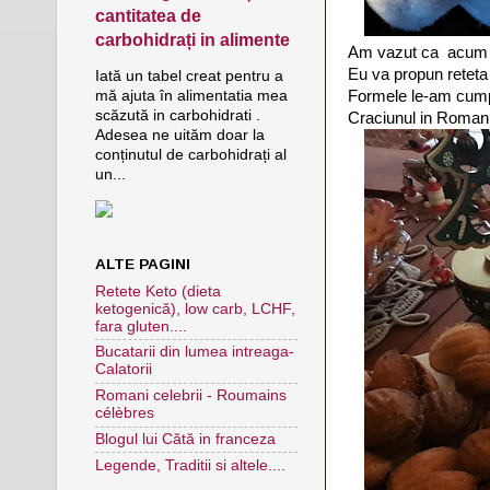
cantitatea de
carbohidrați in alimente
Am vazut ca acum s
Eu va propun reteta
Iată un tabel creat pentru a
Formele le-am cump
mă ajuta în alimentatia mea
scăzută in carbohidrati .
Craciunul in Roman
Adesea ne uităm doar la
conținutul de carbohidrați al
un...
ALTE PAGINI
Retete Keto (dieta
ketogenică), low carb, LCHF,
fara gluten....
Bucatarii din lumea intreaga-
Calatorii
Romani celebrii - Roumains
célèbres
Blogul lui Cătă in franceza
Legende, Traditii si altele....