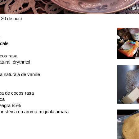
 20 de nuci
s
dale
ocos rasa
atural érythritol
a naturala de vanilie
uca de cocos rasa
uca
neagra 85%
itor stévia cu aroma migdala amara