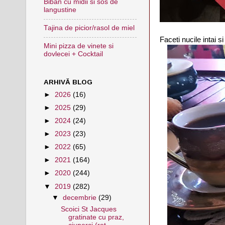
Biban cu midii si sos de
langustine
Tajina de picior/rasol de miel
Faceti nucile intai s
Mini pizza de vinete si
dovlecei + Cocktail
ARHIVĂ BLOG
►
2026
(16)
►
2025
(29)
►
2024
(24)
►
2023
(23)
►
2022
(65)
►
2021
(164)
►
2020
(244)
▼
2019
(282)
▼
decembrie
(29)
Scoici St Jacques
gratinate cu praz,