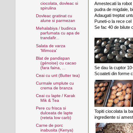
Amestecati la robot
ciocolata, dovleac si
spirulina
pudra de migdale, bi
Adaugati treptat untu
Dovleac gratinat cu
alune si parmezan
Puneti-o la rece cel
Se fac 40 de bilute
Mehalabiya / budinca
parfumata cu apa de
trandafir...
Salata de varza
'Mimoza'
Blat de pandispan
(génoise) cu cacao
Se dau la cuptor 10
(fara faina, ...
Scoateti din forme c
Ceai cu unt (Butter tea)
Curmale umplute cu
crema de branza
Ceai cu lapte / Karak
Mik & Tea
Pere cu frisca si
Topiti ciocolata la 
dulceata de lapte
ingrediente si amest
(reteta low carb)
Carne de porc
inabusita (Kenya)