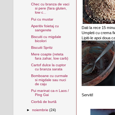
Chec cu branza de vaci
si pere (fara gluten,
low c...
Pui cu mustar
Aperitiv foietaj cu
Dati la rece 15 minu
sangerete
Umpleti cu crema fi
Biscuiti cu migdale
Lipiti-le apoi doua c
bicolori
Biscuiti Spritz
Mere coapte (reteta
fara zahar, low carb)
Cartof dulce la cuptor
cu branza sarata
Bomboane cu curmale
si migdale sau nuci
de caju
Pui marinat ca-n Laos /
Serviti!
Ping Gai
Ciorbă de burtă
►
noiembrie
(24)