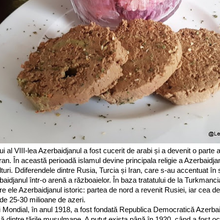
i al VIII-lea Azerbaidjanul a fost cucerit de arabi și a devenit o parte a
ran. În această perioadă islamul devine principala religie a Azerbaidj
culturi. Ddiferendele dintre Rusia, Turcia și Iran, care s-au accentuat în
aidjanul într-o arenă a războaielor. În baza tratatului de la Turkmanci
tre ele Azerbaidjanul istoric: partea de nord a revenit Rusiei, iar cea d
r de 25-30 milioane de azeri.
Mondial, în anul 1918, a fost fondată Republica Democratică Azerba
că dintre țările musulmane. A putut exista până în 1920, când a fost 