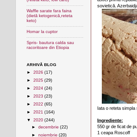
sovietică. Azerbaidj
Waffle sarate fara faina
(dietă ketogenică,reteta
keto)
Homar la cuptor
Spris- bautura calda sau
racoritoare din Etiopia
ARHIVĂ BLOG
►
2026
(17)
►
2025
(29)
►
2024
(24)
►
2023
(23)
►
2022
(65)
Iata o reteta simpla 
►
2021
(164)
▼
2020
(244)
Ingrediente:
550 gr de ficat de pu
►
decembrie
(22)
1 ceapa Roscoff
►
noiembrie
(20)