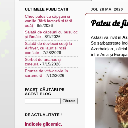
ULTIMELE PUBLICATII
JOI, 28 MAI 2020
Chec pufos cu căpșuni și
Pateu de f
vanilie (fără lactoză și fără
ouă)
- 8/8/2026
Salată de căpșuni cu busuioc
și lămâie
- 8/1/2026
Astazi va invit in
Az
Se sarbatoreste Ind
Salată de dovlecei copți la
Airfryer, cu iaurt și roșii
Azerbaidjan , oficia
confiate
- 7/28/2026
între Asia și Europ
Sorbet de ananas și
zmeură
- 7/15/2026
Frunze de viță-de-vie în
saramură
- 7/12/2026
FACEȚI CĂUTĂRI PE
ACEST BLOG
DE ACTUALITATE !
Indicele glicemic,