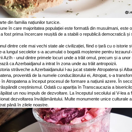
te din familia națiunilor turcice.
iune în care majoritatea populației este formată din musulmani, este o 
 a fost prima încercare reușită de a stabili o republică democratică și
ul dintre cele mai vechi state ale civilizației, fiind o țară cu o istorie
 de-a lungul secolelor s-a acumulat o bogată moștenire pentru tezaurul 
i Azîh - unul dintre primele locuri unde a trăit omul, precum și a unor
ază ca Azerbaidjanul a intrat în zona unde au trăit antropoizii.
istoria străveche a Azerbaidjanului l-au jucat statele Atropatena și Al
tena, provenită de la numele conducătorului ei, Atropat, s-a transfor
n Atropatena a început procesul de formare a națiunii azere. În secolel
răspândit creștinismul. Odată cu apariția în Transcaucazia a bisericilo
 căpătat un nou impuls de dezvoltare. La începutul secolului al V-lea a f
ionat dezvoltarea învățământului. Multe monumente unice culturale ale 
trat până în zilele noastre.