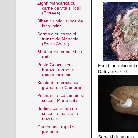
Zigni/ Mancarica cu
carne de vita si rosii
(Eritreea)
Biban cu midii si sos de
langustine
Sarmale cu carne si
frunze de Mangold
(Swiss Chard)
Shafout cu menta si cu
rodie
Paste Gnocchi cu
Faceti un rulou imbra
branza si zmeura
Dati la rece 2h.
(paste fara fain...
Salata de morcovi cu
grapefruit / Camerun
Pui marinat cu lamaie si
cocos / Manu salar
Budinci cu crema de
cocos, afine si oua
(low carb,...
Guacamole rapid si
parfumat
Serviti-l dupa gust ,