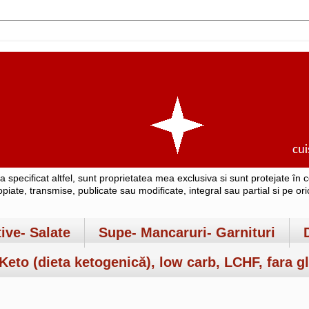
-a specificat altfel, sunt proprietatea mea exclusiva si sunt protejate î
copiate, transmise, publicate sau modificate, integral sau partial si pe o
tive- Salate
Supe- Mancaruri- Garnituri
Keto (dieta ketogenică), low carb, LCHF, fara gl