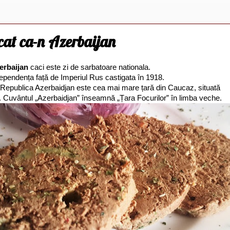
icat ca-n Azerbaijan
erbaijan
caci este zi de sarbatoare nationala.
ependența față de Imperiul Rus castigata în 1918.
l Republica Azerbaidjan este cea mai mare țară din Caucaz, situată
a. Cuvântul „Azerbaidjan” înseamnă „Țara Focurilor” în limba veche.