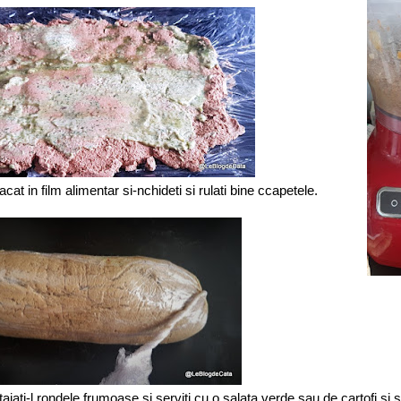
cat in film alimentar si-nchideti si rulati bine ccapetele.
 taiati-l rondele frumoase si serviti cu o salata verde sau de cartofi si s