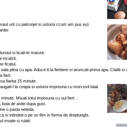
(saut unt cu patrunjel si usturoi ccum am pus eu)
ardei
uroiul si ticati-le marunt.
l incalzit.
ne ficatul.
-o oala plina cu apa. Aduce-ti la fierbere si aruncati prima apa. Clatiti si 
a fiert.
 sa fiarba 15 minute.
daugati-l la ceapa si usturoi impreuna cu morcovil taiat
minute. Mixati totul impreuna cu oul fiert .
, boia de ardei dupa gust.
ine o pasta neteda.
a si intindeti-o pe un film in forma de dreptunghi.
l moale si rulati.