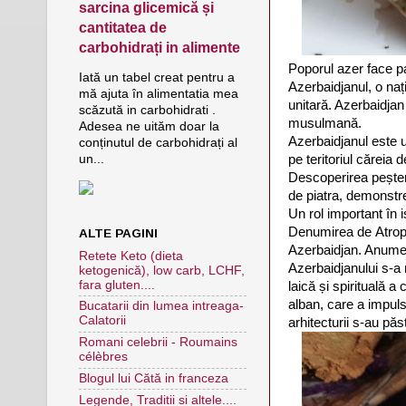
sarcina glicemică și
cantitatea de
carbohidrați in alimente
Poporul azer face par
Iată un tabel creat pentru a
Azerbaidjanul, o naț
mă ajuta în alimentatia mea
unitară. Azerbaidjan
scăzută in carbohidrati .
musulmană.
Adesea ne uităm doar la
Azerbaidjanul este un
conținutul de carbohidrați al
pe teritoriul căreia
un...
Descoperirea peșteri
de piatra, demonstre
Un rol important în 
Denumirea de Atropa
ALTE PAGINI
Azerbaidjan. Anume î
Retete Keto (dieta
Azerbaidjanului s-a 
ketogenică), low carb, LCHF,
fara gluten....
laică și spirituală a
alban, care a impuls
Bucatarii din lumea intreaga-
Calatorii
arhitecturii s-au păs
Romani celebrii - Roumains
célèbres
Blogul lui Cătă in franceza
Legende, Traditii si altele....