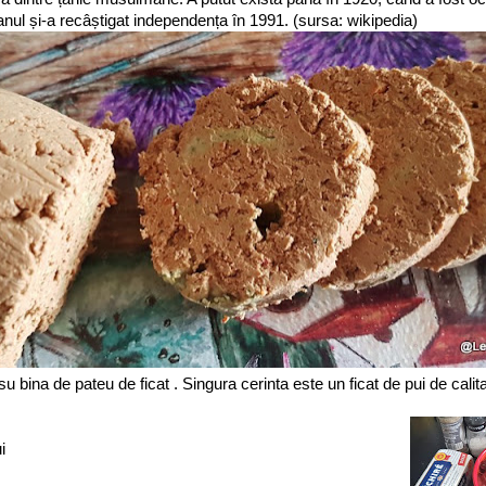
anul și-a recâștigat independența în 1991. (sursa: wikipedia)
su bina de pateu de ficat . Singura cerinta este un ficat de pui de calita
i