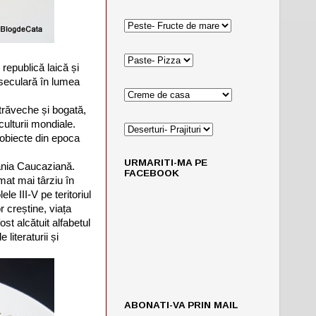
republică laică și
 seculară în lumea
 străveche și bogată,
culturii mondiale.
 obiecte din epoca
URMARITI-MA PE
bania Caucaziană.
FACEBOOK
mat mai târziu în
e III-V pe teritoriul
r creștine, viața
ost alcătuit alfabetul
literaturii și
ABONATI-VA PRIN MAIL