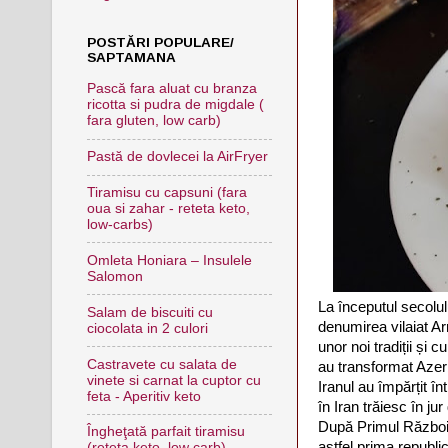
POSTĂRI POPULARE/
SAPTAMANA
Pască fara aluat cu branza
ricotta si pudra de migdale (
fara gluten, low carb)
Pastă de dovlecei la AirFryer
Tiramisu cu capsuni (fara
oua si zahar - reteta keto,
low-carbs)
Omleta Honiara – Insulele
Salomon
La începutul secolulu
Salam de biscuiti cu
denumirea vilaiat Ar
ciocolata in 2 culori
unor noi tradiții și 
Castravete cu salata de
au transformat Azerb
vinete si carnat la cuptor cu
Iranul au împărțit în
feta - Aperitiv keto
în Iran trăiesc în ju
După Primul Război 
Îngheţată parfait tiramisu
astfel prima republi
(reteta keto, low carb)