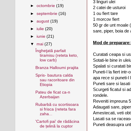
3 linguri ulei
►
octombrie
(19)
2 catei de usturoi
1 ou fiert tare
►
septembrie
(16)
1 morcov fiert
►
august
(19)
50 gr de unt moale 
►
iulie
(20)
sare, piper, boia de 
►
iunie
(21)
Mod de preparare:
▼
mai
(27)
Îngheţată parfait
Curatati ceapa si ust
tiramisu (reteta keto,
Sotati-le bine in uleiu
low carb)
Spalati si curatati bi
Branza Halloumi prajita
Puneti-l la fiert intr
Spris- bautura calda
apa rece si puneti-l l
sau racoritoare din
Puneti sare si lasati
Etiopia
Scurgeti ficatul si a
Pateu de ficat ca-n
rondele.
Azerbaijan
Reveniti impreuna 5 
Rubarbă cu scortisoara
Adaugati sare, piper
si frisca (reteta fara
Amestecati, veti obt
zaha...
Lasati sa se raceasc
'Cartofi pai' de rădăcina
Puneti deasupra untu
de țelină la cuptor