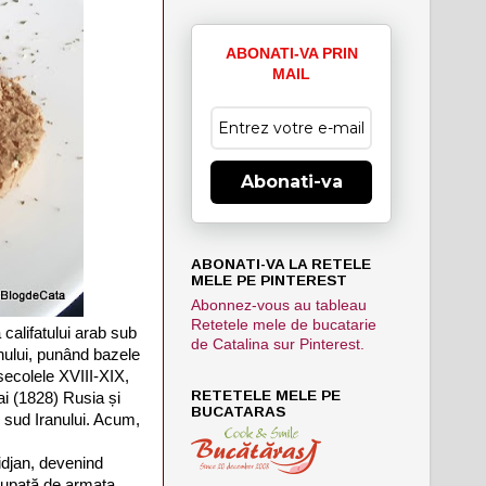
ABONATI-VA PRIN
MAIL
Abonati-va
ABONATI-VA LA RETELE
MELE PE PINTEREST
Abonnez-vous au tableau
Retetele mele de bucatarie
 califatului arab sub
de Catalina sur Pinterest.
anului, punând bazele
 secolele XVIII-XIX,
RETETELE MELE PE
ai (1828) Rusia și
BUCATARAS
e sud Iranului. Acum,
idjan, devenind
ocupată de armata