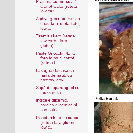
Prajitura cu morcovi /
Carrot Cake (reteta
low car...
Andive gratinate cu sos
cheddar (reteta keto,
low ...
Tiramisu keto (reteta
low carb , fara
gluten)
Paste Gnocchi KETO
fara faina si cartofi
(reteta f...
Lasagne de casa cu
faina de naut, cu
pastrav, dovl...
Supă de sparanghel cu
mozzarella
Pofta Buna!.
Indicele glicemic,
sarcina glicemică și
cantitatea...
Piscoturi keto cu cafea
(reteta fara gluten,
low c...