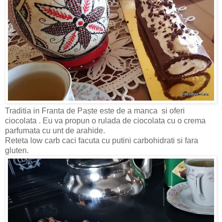
Traditia in Franta de Paște este de a manca si oferi
ciocolata . Eu va propun o rulada de ciocolata cu o crema
parfumata cu unt de arahide.
Reteta low carb caci facuta cu putini carbohidrati si fara
gluten.