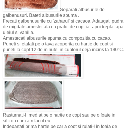
Separati albusurile de
galbenusuri. Bateti albusurile spuma .
Frecati galbenusurile cu 'zaharul' si cacaoa. Adaugati pudra
de migdale amestecata cu praful de copt iar apoi treptat apa,
uleiul si vanilia.
Amestecati albusurile spuma cu compozitia cu cacao.
Puneti si etalati pe o tava acoperita cu hartie de copt si
puneti la copt 12 de minute, in cuptorul deja incins la 180°C.
Rasturnati-l imediat pe o hartie de copt sau pe o foaie in
silicon cum am facut eu.
Indepartati prima hartie pe car a copt si rulati-l in foaia de