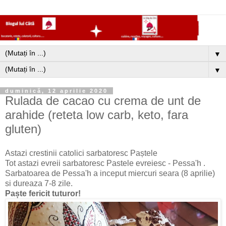
▼
▼
duminică, 12 aprilie 2020
Rulada de cacao cu crema de unt de
arahide (reteta low carb, keto, fara
gluten)
Astazi crestinii catolici sarbatoresc Paștele
Tot astazi evreii sarbatoresc Pastele evreiesc - Pessa'h .
Sarbatoarea de Pessa'h a inceput miercuri seara (8 aprilie)
si dureaza 7-8 zile.
Paște fericit tuturor!