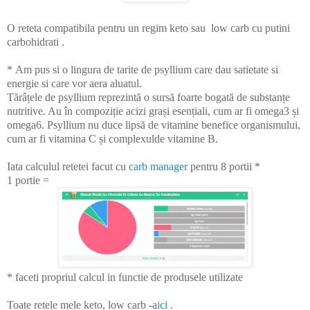
O reteta compatibila pentru un regim keto sau low carb cu putini
carbohidrati .
*
Am pus si o lingura de tarite de psyllium care dau satietate si
energie si care vor aera aluatul.
Tărâțele de psyllium reprezintă o sursă foarte bogată de substanțe
nutritive. Au în compoziție acizi grași esențiali, cum ar fi omega3 și
omega6. Psyllium nu duce lipsă de vitamine benefice organismului,
cum ar fi vitamina C și complexulde vitamine B.
Iata calculul retetei facut cu
carb manager
pentru 8 portii *
1 portie =
* faceti propriul calcul in functie de produsele utilizate
Toate retele mele keto, low carb -
aici
.