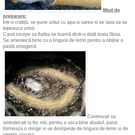
Mod de
preparare:
Într-o cratiță, se pune untul cu apa si sarea si se lasa sa se
topeasca untul.
Cand incepe sa fiarba se toarnă dintr-o dată toata făina.
Se amestecă bine cu o lingură de lemn pentru a obține o
pastă omogenă.
Continuati sa
amestecati la foc mic pentru a usca bine aluatul, pana
formeaza o minge si se deslipeste de lingura de lemn si de
peretiii vasului.