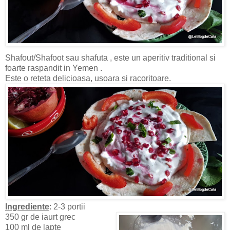
Shafout/Shafoot sau shafuta , este un aperitiv traditional si
foarte raspandit in Yemen .
Este o reteta delicioasa, usoara si racoritoare.
Ingrediente
: 2-3 portii
350 gr de iaurt grec
100 ml de lapte