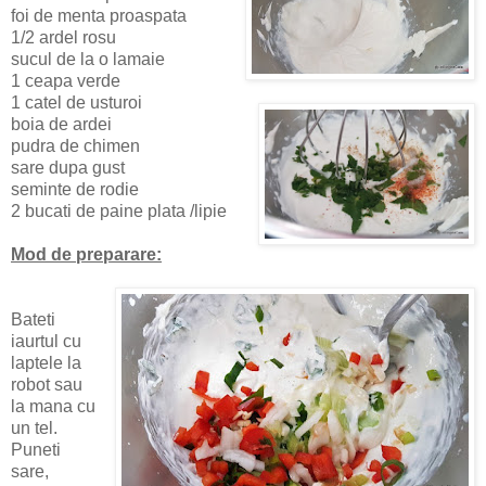
foi de menta proaspata
1/2 ardel rosu
sucul de la o lamaie
1 ceapa verde
1 catel de usturoi
boia de ardei
pudra de chimen
sare dupa gust
seminte de rodie
2 bucati de paine plata /lipie
Mod de preparare:
Bateti
iaurtul cu
laptele la
robot sau
la mana cu
un tel.
Puneti
sare,