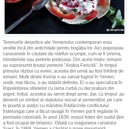
Terenurile deșertice ale Yemenului contemporan erau
vestite încă din antichitate pentru bogăția lor. Aici poposeau
caravanele în căutare de mărfuri scumpe, cum ar fi smirna,
mirodeniile sau pietrele prețioase. Din acest motiv, romanii
au supranumit ținutul yemenit "Arabia Fericită". În timpul
primului război cu evreii, aceștia din urmă au fost înfrânți de
romani. Mulți dintre învinși s-au salvat fugind în Yemen,
unde, mai târziu, s-au stabilit definitiv. Ei s-au specializat în
împodobirea stiletelor cu lama curbă cu decorațiuni din
argint. Inițial, acestea au servit drept arme, dar, cu timpul, au
devenit un simbol al statutului social al yemeniților, pe care
le poartă și astăzi cu mândrie.Rădăcinile conflictului
îndelungat care a făcut ravagii în Yemen pot fi regăsite în
perioada colonială. În anul 1839, orașul Aden din sudul țării
a fost ocupat de britanici. Odată cu inagurarea canalului
Suez, în 1869, Yemen a căpătat o mare importanță