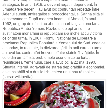
strategică. În anul 1918, a devenit regat independent. În
următoarele decenii, au avut loc confruntări repetate între
Adenul sunnit, antiregalist și prooccidental, și Sanna șiită și
conservatoare. După moartea imamului Ahmed, în anul
1962, un grup de ofițeri au abolit monarhia și au proclamat
Republica Arabă Yemen. Războiul de opt ani dintre
susținătorii monarhiei și republicani s-a încheiat cu victoria
celor din urmă. În 1967, Frontul Național de Eliberare a
proclamat Republica Populară a Yemenului de Sud, ceea ce
a condus, în realitate, la divizarea țării. În anii care au urmat,
au avut loc confruntări frecvente între statele învrăjbite. În
cele din urmă însă, problemele economice au forțat
reunificarea Yemenului, care a avut loc la 22 mai 1990.
Situația internă, agravată de starea deplorabilă a economiei,
este instabilă și a dus la izbucnirea unui nou război civil.
(sursa: wikipedia)