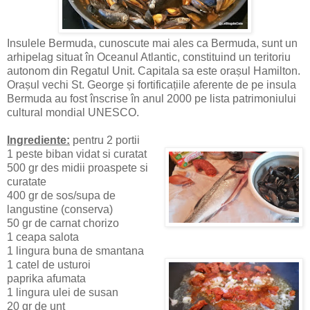
Insulele Bermuda, cunoscute mai ales ca Bermuda, sunt un
arhipelag situat în Oceanul Atlantic, constituind un teritoriu
autonom din Regatul Unit. Capitala sa este orașul Hamilton.
Orașul vechi St. George și fortificațiile aferente de pe insula
Bermuda au fost înscrise în anul 2000 pe lista patrimoniului
cultural mondial UNESCO.
Ingrediente
:
pentru 2 portii
1 peste biban vidat si curatat
500 gr des midii proaspete si
curatate
400 gr de sos/supa de
langustine (conserva)
50 gr de carnat chorizo
1 ceapa salota
1 lingura buna de smantana
1 catel de usturoi
paprika afumata
1 lingura ulei de susan
20 gr de unt