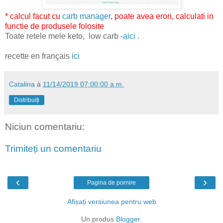
* calcul facut cu
carb manager
, poate avea erori, calculati in
functie de produsele folosite
Toate retele mele keto, low carb -
aici
.
recette en français
ici
Catalina
à
11/14/2019 07:00:00 a.m.
Distribuiți
Niciun comentariu:
Trimiteți un comentariu
‹
›
Pagina de pornire
Afișați versiunea pentru web
Un produs
Blogger
.