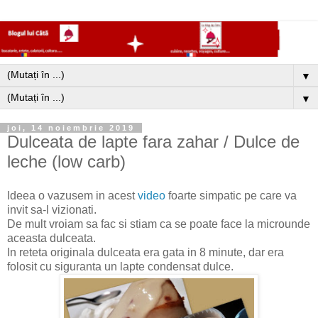
▼
▼
joi, 14 noiembrie 2019
Dulceata de lapte fara zahar / Dulce de
leche (low carb)
Ideea o vazusem in acest
video
foarte simpatic pe care va
invit sa-l vizionati.
De mult vroiam sa fac si stiam ca se poate face la microunde
aceasta dulceata.
In reteta originala dulceata era gata in 8 minute, dar era
folosit cu siguranta un lapte condensat dulce.