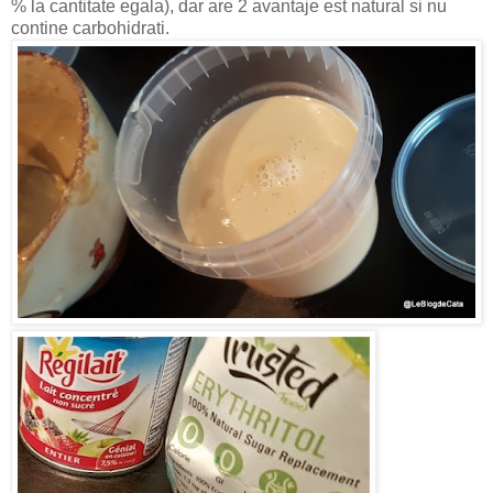
% la cantitate egala), dar are 2 avantaje est natural si nu
contine carbohidrati.