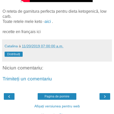
O reteta de garnitura perfecta pentru dieta ketogenică, low
carb.
Toate retele mele keto -
aici
.
recette en français ici
Catalina
à
11/20/2019 07:00:00 a.m.
Distribuiți
Niciun comentariu:
Trimiteți un comentariu
‹
›
Pagina de pornire
Afișați versiunea pentru web