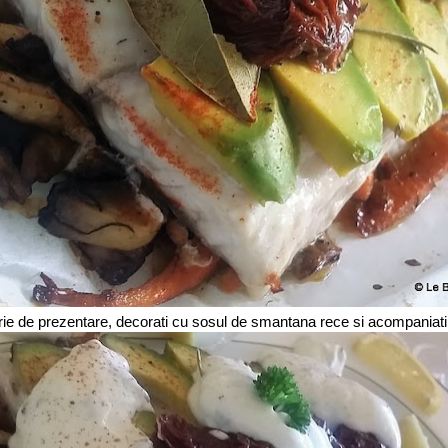
urie de prezentare, decorati cu sosul de smantana rece si acompaniati cu