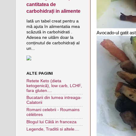
cantitatea de
carbohidrați in alimente
Iată un tabel creat pentru a
mă ajuta în alimentatia mea
scăzută in carbohidrati .
Avocado-ul gatit astf
Adesea ne uităm doar la
conținutul de carbohidrați al
un...
ALTE PAGINI
Retete Keto (dieta
ketogenică), low carb, LCHF,
fara gluten....
Bucatarii din lumea intreaga-
Calatorii
Romani celebrii - Roumains
célèbres
Blogul lui Cătă in franceza
Legende, Traditii si altele....