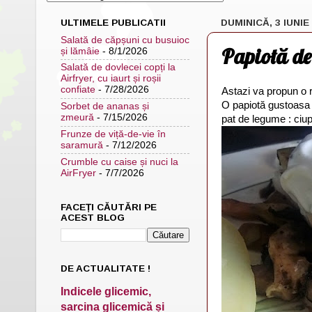
ULTIMELE PUBLICATII
DUMINICĂ, 3 IUNIE
Salată de căpșuni cu busuioc
Papiotă de 
și lămâie
- 8/1/2026
Salată de dovlecei copți la
Airfryer, cu iaurt și roșii
confiate
- 7/28/2026
Astazi va propun o re
O papiotă gustoasa 
Sorbet de ananas și
zmeură
- 7/15/2026
pat de legume : ciup
Frunze de viță-de-vie în
saramură
- 7/12/2026
Crumble cu caise și nuci la
AirFryer
- 7/7/2026
FACEȚI CĂUTĂRI PE
ACEST BLOG
DE ACTUALITATE !
Indicele glicemic,
sarcina glicemică și