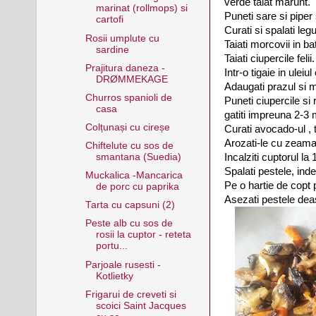
verde taiat marunt.
marinat (rollmops) si
Puneti sare si piper 
cartofi
Curati si spalati leg
Rosii umplute cu
Taiati morcovii in ba
sardine
Taiati ciupercile felii.
Prajitura daneza -
Intr-o tigaie in uleiu
DRØMMEKAGE
Adaugati prazul si m
Churros spanioli de
Puneti ciupercile si 
casa
gatiti impreuna 2-3 
Colțunași cu cireșe
Curati avocado-ul , ta
Arozati-le cu zeama
Chiftelute cu sos de
Incalziti cuptorul la
smantana (Suedia)
Spalati pestele, inde
Muckalica -Mancarica
Pe o hartie de copt 
de porc cu paprika
Asezati pestele de
Tarta cu capsuni (2)
Peste alb cu sos de
rosii la cuptor - reteta
portu...
Parjoale rusesti -
Kotlietky
Frigarui de creveti si
scoici Saint Jacques