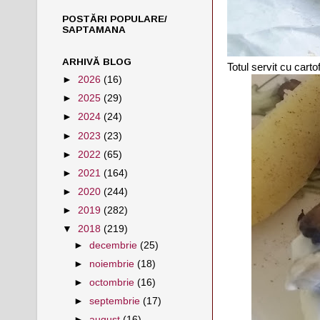
POSTĂRI POPULARE/
SAPTAMANA
ARHIVĂ BLOG
Totul servit cu cart
►
2026
(16)
►
2025
(29)
►
2024
(24)
►
2023
(23)
►
2022
(65)
►
2021
(164)
►
2020
(244)
►
2019
(282)
▼
2018
(219)
►
decembrie
(25)
►
noiembrie
(18)
►
octombrie
(16)
►
septembrie
(17)
►
august
(16)