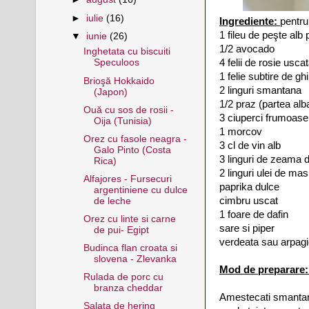
►
iulie
(16)
Ingrediente:
pentru
1 fileu de peşte alb 
▼
iunie
(26)
1/2 avocado
Inghetata cu biscuiti
4 felii de rosie usca
Speculoos
1 felie subtire de gh
Brioşă Hokkaido
2 linguri smantana
(Japon)
1/2 praz (partea alb
Ouă cu sos de rosii -
3 ciuperci frumoase
Oija (Tunisia)
1 morcov
Orez cu fasole neagra -
3 cl de vin alb
Galo Pinto (Costa
3 linguri de zeama 
Rica)
2 linguri ulei de mas
Alfajores - Fursecuri
paprika dulce
argentiniene cu dulce
cimbru uscat
de leche
1 foare de dafin
Orez cu linte si carne
sare si piper
de pui- Egipt
verdeata sau arpagi
Budinca flan croata si
slovena - Zlevanka
Mod de preparare
Rulada de porc cu
branza cheddar
Amestecati smantan
Salata de hering