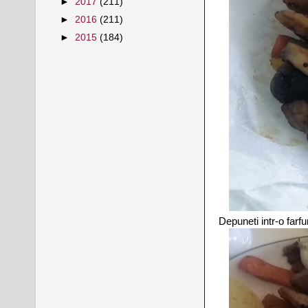
►
2017
(211)
►
2016
(211)
►
2015
(184)
Depuneti intr-o farf