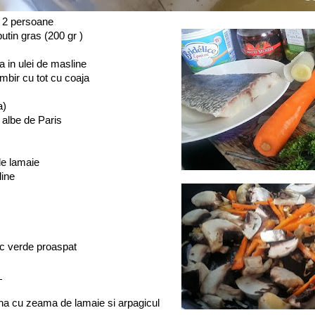
 2 persoane
putin gras (200 gr )
ta in ulei de masline
imbir cu tot cu coaja
a)
 albe de Paris
de lamaie
line
c verde proaspat
:
a cu zeama de lamaie si arpagicul