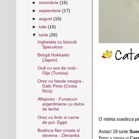
►
octombrie
(16)
►
septembrie
(17)
►
august
(16)
►
iulie
(16)
▼
iunie
(26)
Inghetata cu biscuiti
Speculoos
Brioşă Hokkaido
(Japon)
Ouă cu sos de rosii -
Oija (Tunisia)
Orez cu fasole neagra -
Galo Pinto (Costa
Rica)
Alfajores - Fursecuri
argentiniene cu dulce
de leche
Orez cu linte si carne
O reteta suedeza p
de pui- Egipt
Budinca flan croata si
Astazi
18 iunie
Sued
slovena - Zlevanka
Petru a onora si
Cor