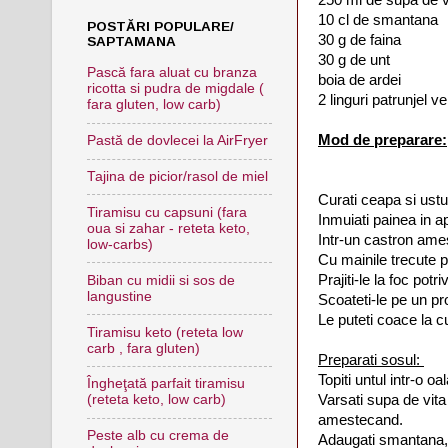
10 cl de smantana
POSTĂRI POPULARE/
30 g de faina
SAPTAMANA
30 g de unt
Pască fara aluat cu branza
boia de ardei
ricotta si pudra de migdale (
2 linguri patrunjel v
fara gluten, low carb)
Mod de preparare:
Pastă de dovlecei la AirFryer
Tajina de picior/rasol de miel
Curati ceapa si ustur
Tiramisu cu capsuni (fara
Inmuiati painea in ap
oua si zahar - reteta keto,
Intr-un castron ames
low-carbs)
Cu mainile trecute p
Prajiti-le la foc potriv
Biban cu midii si sos de
langustine
Scoateti-le pe un pr
Le puteti coace la c
Tiramisu keto (reteta low
carb , fara gluten)
Preparati sosul:
Topiti untul intr-o o
Îngheţată parfait tiramisu
Varsati supa de vita
(reteta keto, low carb)
amestecand.
Peste alb cu crema de
Adaugati smantana, a