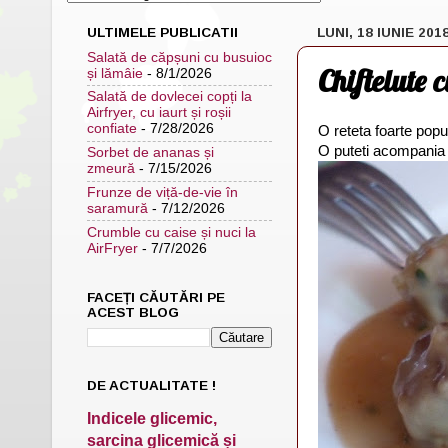
ULTIMELE PUBLICATII
LUNI, 18 IUNIE 201
Salată de căpșuni cu busuioc
Chiftelute
și lămâie
- 8/1/2026
Salată de dovlecei copți la
Airfryer, cu iaurt și roșii
confiate
- 7/28/2026
O reteta foarte popu
O puteti acompania c
Sorbet de ananas și
zmeură
- 7/15/2026
Frunze de viță-de-vie în
saramură
- 7/12/2026
Crumble cu caise și nuci la
AirFryer
- 7/7/2026
FACEȚI CĂUTĂRI PE
ACEST BLOG
DE ACTUALITATE !
Indicele glicemic,
sarcina glicemică și