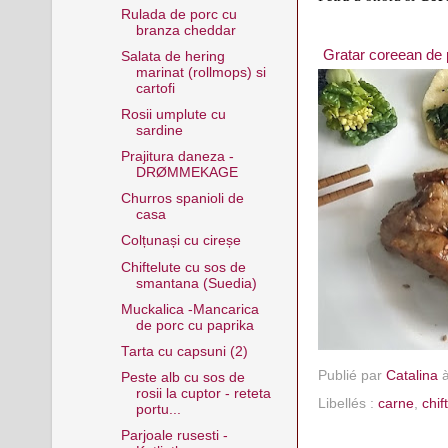
Rulada de porc cu
branza cheddar
Gratar coreean de 
Salata de hering
marinat (rollmops) si
cartofi
Rosii umplute cu
sardine
Prajitura daneza -
DRØMMEKAGE
Churros spanioli de
casa
Colțunași cu cireșe
Chiftelute cu sos de
smantana (Suedia)
Muckalica -Mancarica
de porc cu paprika
Tarta cu capsuni (2)
Publié par
Catalina
Peste alb cu sos de
rosii la cuptor - reteta
Libellés :
carne
,
chif
portu...
Parjoale rusesti -