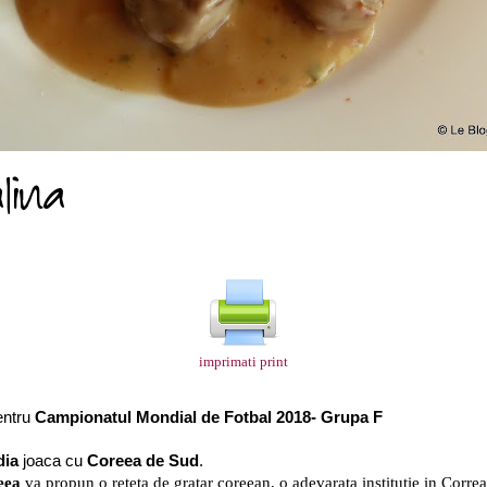
imprimati print
entru
Campionatul Mondial de Fotbal 2018- Grupa F
ia
joaca cu
Coreea de Sud
.
eea
va propun o
reteta de
gratar coreean, o adevarata institutie in Correa