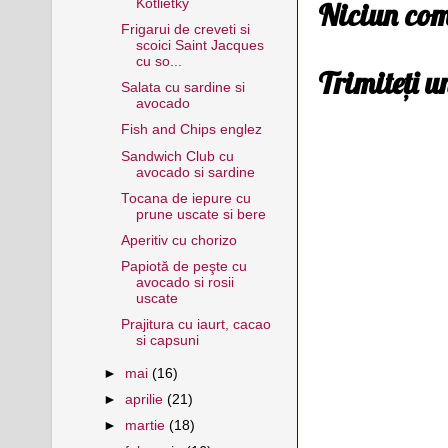
Kotlietky
Niciun com
Frigarui de creveti si
scoici Saint Jacques
cu so...
Trimiteți 
Salata cu sardine si
avocado
Fish and Chips englez
Sandwich Club cu
avocado si sardine
Tocana de iepure cu
prune uscate si bere
Aperitiv cu chorizo
Papiotă de peşte cu
avocado si rosii
uscate
Prajitura cu iaurt, cacao
si capsuni
►
mai
(16)
►
aprilie
(21)
►
martie
(18)