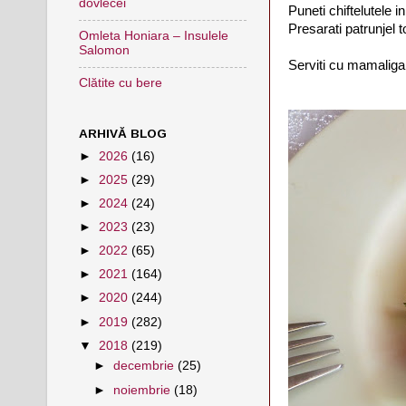
dovlecei
Puneti chiftelutele 
Presarati patrunjel t
Omleta Honiara – Insulele
Salomon
Serviti cu mamaliga 
Clătite cu bere
ARHIVĂ BLOG
►
2026
(16)
►
2025
(29)
►
2024
(24)
►
2023
(23)
►
2022
(65)
►
2021
(164)
►
2020
(244)
►
2019
(282)
▼
2018
(219)
►
decembrie
(25)
►
noiembrie
(18)