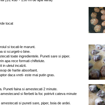
erde tocat
oiul si tocati-le marunt.
a si scurgeti-o bine.
tecati toate ingredientele. Puneti sare si piper.
rin apa rece formati chiftelute.
it in uleiul incalzit.
osop de hartie absorbant.
uptor daca vreti- este mai putin gras.
ala. Puneti faina si amestecati 2 minute.
 amestecand si fierbeti la foc potrivit cateva minute
mestecati si puneti sare, piper, boia de ardei.