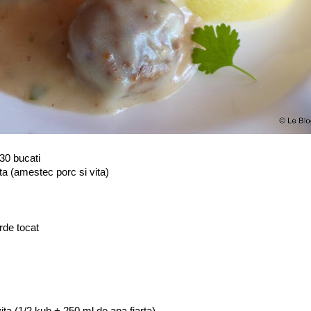
30 bucati
ta (amestec porc si vita)
erde tocat
ta (1/2 kub + 250 ml de apa fiarta)