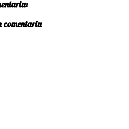
entariu:
un comentariu