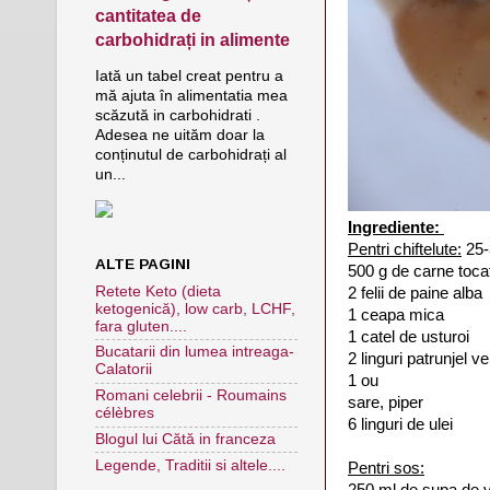
cantitatea de
carbohidrați in alimente
Iată un tabel creat pentru a
mă ajuta în alimentatia mea
scăzută in carbohidrati .
Adesea ne uităm doar la
conținutul de carbohidrați al
un...
Ingrediente:
Pentri chiftelute:
25-
ALTE PAGINI
500 g de carne toca
Retete Keto (dieta
2 felii de paine alba
ketogenică), low carb, LCHF,
1 ceapa mica
fara gluten....
1 catel de usturoi
Bucatarii din lumea intreaga-
2 linguri patrunjel v
Calatorii
1 ou
Romani celebrii - Roumains
sare, piper
célèbres
6 linguri de ulei
Blogul lui Cătă in franceza
Legende, Traditii si altele....
Pentri sos:
250 ml de supa de vi