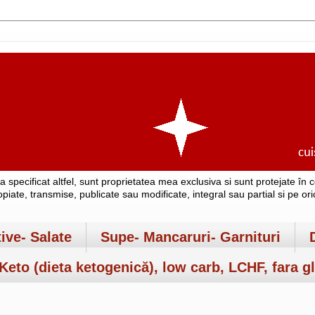
-a specificat altfel, sunt proprietatea mea exclusiva si sunt protejate î
copiate, transmise, publicate sau modificate, integral sau partial si pe o
tive- Salate
Supe- Mancaruri- Garnituri
Keto (dieta ketogenică), low carb, LCHF, fara gl