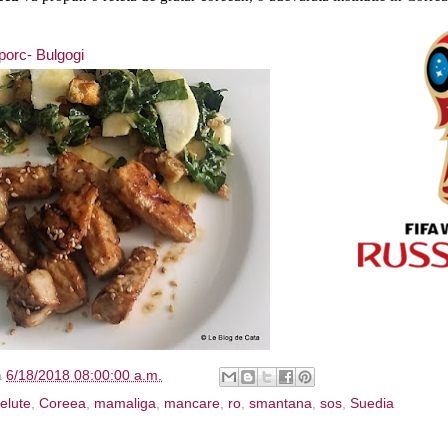
porc- Bulgogi
à
6/18/2018 08:00:00 a.m.
telute
,
Coreea
,
mamaliga
,
mancare
,
ro
,
smantana
,
sos
,
Suedia