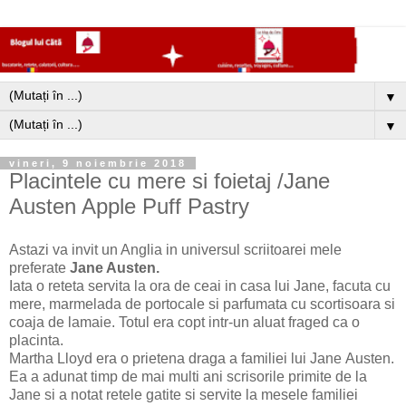
▼
▼
vineri, 9 noiembrie 2018
Placintele cu mere si foietaj /Jane
Austen Apple Puff Pastry
Astazi va invit un Anglia in universul scriitoarei mele
preferate
Jane Austen.
Iata o reteta servita la ora de ceai in casa lui Jane, facuta cu
mere, marmelada de portocale si parfumata cu scortisoara si
coaja de lamaie. Totul era copt intr-un aluat fraged ca o
placinta.
Martha Lloyd era o prietena draga a familiei lui Jane Austen.
Ea a adunat timp de mai multi ani scrisorile primite de la
Jane si a notat retele gatite si servite la mesele familiei