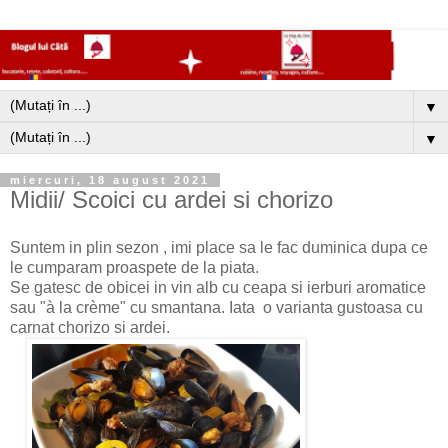
▼
▼
miercuri, 18 august 2021
Midii/ Scoici cu ardei si chorizo
Suntem in plin sezon , imi place sa le fac duminica dupa ce
le cumparam proaspete de la piata.
Se gatesc de obicei in vin alb cu ceapa si ierburi aromatice
sau "à la crème" cu smantana. Iata o varianta gustoasa cu
carnat chorizo si ardei.