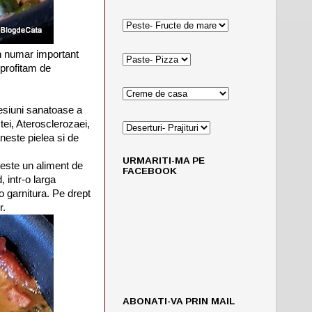
un numar important
profitam de
resiuni sanatoase a
tei, Aterosclerozaei,
aneste pielea si de
URMARITI-MA PE
 este un aliment de
FACEBOOK
, intr-o larga
o garnitura. Pe drept
r.
ABONATI-VA PRIN MAIL