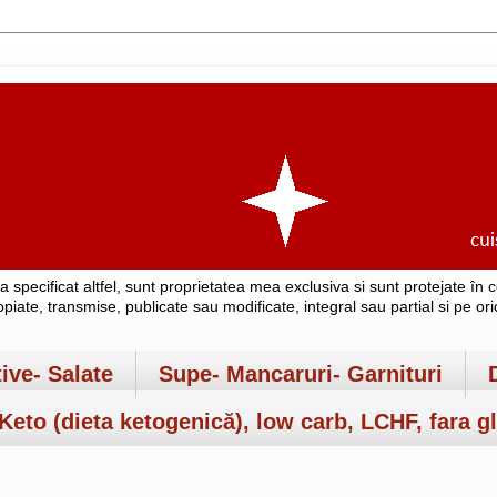
-a specificat altfel, sunt proprietatea mea exclusiva si sunt protejate î
copiate, transmise, publicate sau modificate, integral sau partial si pe o
tive- Salate
Supe- Mancaruri- Garnituri
Keto (dieta ketogenică), low carb, LCHF, fara gl