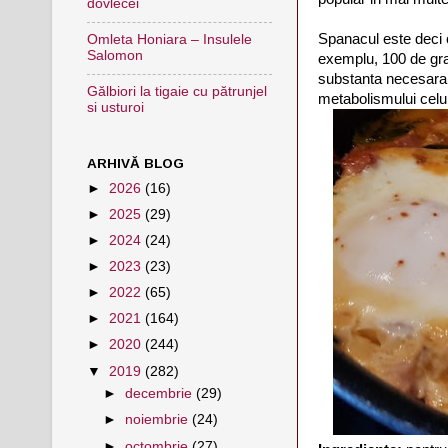
dovlecei
Spanacul este deci c
Omleta Honiara – Insulele
Salomon
exemplu, 100 de gram
substanta necesara p
Gălbiori la tigaie cu pătrunjel
metabolismului celul
si usturoi
ARHIVĂ BLOG
►
2026
(16)
►
2025
(29)
►
2024
(24)
►
2023
(23)
►
2022
(65)
►
2021
(164)
►
2020
(244)
▼
2019
(282)
►
decembrie
(29)
►
noiembrie
(24)
►
octombrie
(27)