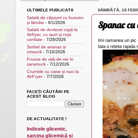
ULTIMELE PUBLICATII
SÂMBĂTĂ, 16 FEB
Salată de căpșuni cu busuioc
Spanac cu o
și lămâie
- 8/1/2026
Salată de dovlecei copți la
Airfryer, cu iaurt și roșii
confiate
- 7/28/2026
Imi ramanea un pic
Iata o reteta rapida 
Sorbet de ananas și
zmeură
- 7/15/2026
Frunze de viță-de-vie în
saramură
- 7/12/2026
Crumble cu caise și nuci la
AirFryer
- 7/7/2026
FACEȚI CĂUTĂRI PE
ACEST BLOG
DE ACTUALITATE !
Indicele glicemic,
sarcina glicemică și