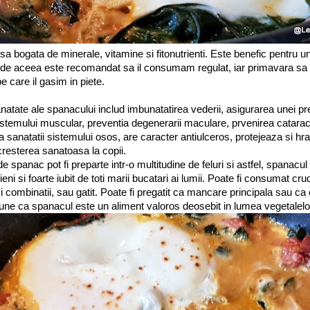
a bogata de minerale, vitamine si fitonutrienti. Este benefic pentru 
i de aceea este recomandat sa il consumam regulat, iar primavara sa 
 care il gasim in piete.
anatate ale spanacului includ imbunatatirea vederii, asigurarea unei p
sistemului muscular, preventia degenerarii maculare, prvenirea catarac
ta sanatatii sistemului osos, are caracter antiulceros, protejeaza si hr
esterea sanatoasa la copii.
 spanac pot fi preparte intr-o multitudine de feluri si astfel, spanacul
eni si foarte iubit de toti marii bucatari ai lumii. Poate fi consumat crud
si combinatii, sau gatit. Poate fi pregatit ca mancare principala sau ca 
une ca spanacul este un aliment valoros deosebit in lumea vegetalelo