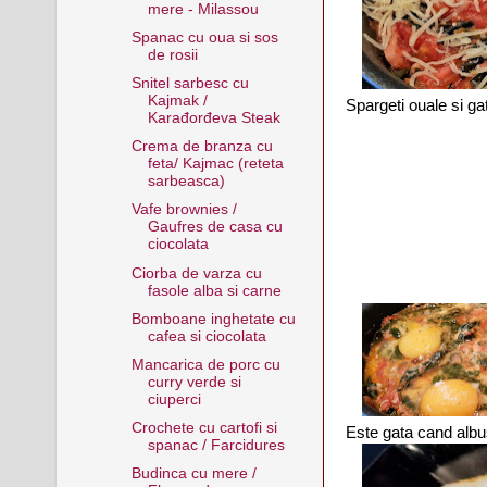
mere - Milassou
Spanac cu oua si sos
de rosii
Snitel sarbesc cu
Kajmak /
Spargeti ouale si gati
Karađorđeva Steak
Crema de branza cu
feta/ Kajmac (reteta
sarbeasca)
Vafe brownies /
Gaufres de casa cu
ciocolata
Ciorba de varza cu
fasole alba si carne
Bomboane inghetate cu
cafea si ciocolata
Mancarica de porc cu
curry verde si
ciuperci
Crochete cu cartofi si
Este gata cand albusu
spanac / Farcidures
Budinca cu mere /