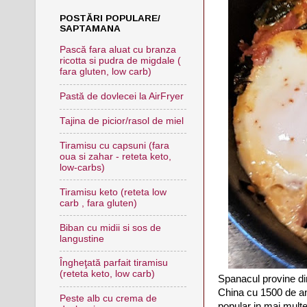
POSTĂRI POPULARE/
SAPTAMANA
Pască fara aluat cu branza
ricotta si pudra de migdale (
fara gluten, low carb)
Pastă de dovlecei la AirFryer
Tajina de picior/rasol de miel
Tiramisu cu capsuni (fara
oua si zahar - reteta keto,
low-carbs)
Tiramisu keto (reteta low
carb , fara gluten)
Biban cu midii si sos de
langustine
Îngheţată parfait tiramisu
(reteta keto, low carb)
Spanacul provine din
China cu 1500 de an
Peste alb cu crema de
popular in mai multe