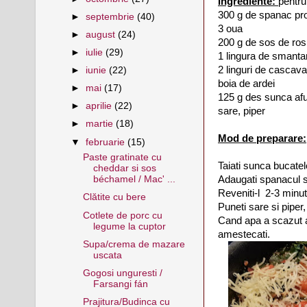
Ingrediente:
pentru
300 g de spanac pr
►
septembrie
(40)
3 oua
►
august
(24)
200 g de sos de ros
►
iulie
(29)
1 lingura de smant
2 linguri de cascava
►
iunie
(22)
boia de ardei
►
mai
(17)
125 g des sunca af
►
aprilie
(22)
sare, piper
►
martie
(18)
Mod de preparare:
▼
februarie
(15)
Paste gratinate cu
Taiati sunca bucatele 
cheddar si sos
Adaugati spanacul sp
béchamel / Mac' ...
Reveniti-l 2-3 minut
Clătite cu bere
Puneti sare si piper,
Cotlete de porc cu
Cand apa a scazut a
legume la cuptor
amestecati.
Supa/crema de mazare
uscata
Gogosi unguresti /
Farsangi fán
Prajitura/Budinca cu