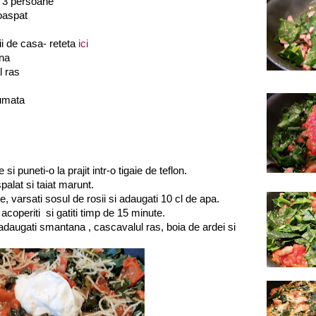
 3 persoane
oaspat
ii de casa- reteta
ici
ana
l ras
umata
si puneti-o la prajit intr-o tigaie de teflon.
alat si taiat marunt.
e, varsati sosul de rosii si adaugati 10 cl de apa.
 acoperiti si gatiti timp de 15 minute.
daugati smantana , cascavalul ras, boia de ardei si