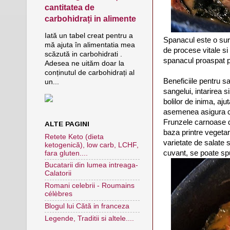
cantitatea de
carbohidrați in alimente
Iată un tabel creat pentru a
Spanacul este o surs
mă ajuta în alimentatia mea
de procese vitale s
scăzută in carbohidrati .
spanacul proaspat pe
Adesea ne uităm doar la
conținutul de carbohidrați al
Beneficiile pentru s
un...
sangelui, intarirea 
bolilor de inima, aju
asemenea asigura cr
Frunzele carnoase de
ALTE PAGINI
baza printre vegetari
Retete Keto (dieta
varietate de salate 
ketogenică), low carb, LCHF,
cuvant, se poate sp
fara gluten....
Bucatarii din lumea intreaga-
Calatorii
Romani celebrii - Roumains
célèbres
Blogul lui Cătă in franceza
Legende, Traditii si altele....