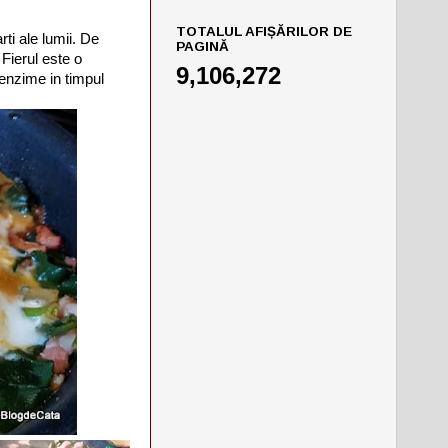
TOTALUL AFIȘĂRILOR DE
ti ale lumii. De
PAGINĂ
Fierul este o
9,106,272
 enzime in timpul