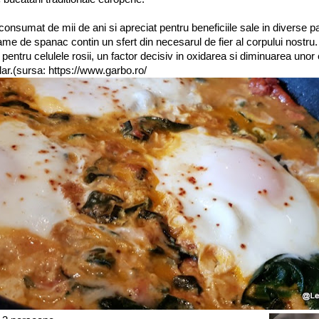
onsumat de mii de ani si apreciat pentru beneficiile sale in diverse par
e de spanac contin un sfert din necesarul de fier al corpului nostru. 
entru celulele rosii, un factor decisiv in oxidarea si diminuarea unor
ar.(sursa: https://www.garbo.ro/