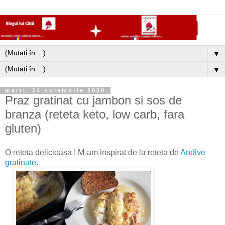
▼
▼
marți, 24 noiembrie 2020
Praz gratinat cu jambon si sos de
branza (reteta keto, low carb, fara
gluten)
O reteta delicioasa ! M-am inspirat de la reteta de
Andive
gratinate
.