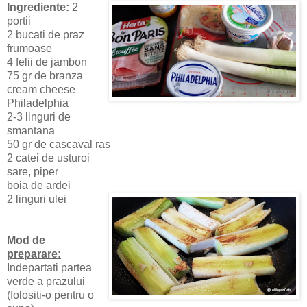
Ingrediente:
2
portii
2 bucati de praz
frumoase
4 felii de jambon
75 gr de branza
cream cheese
Philadelphia
2-3 linguri de
smantana
50 gr de cascaval ras
2 catei de usturoi
sare, piper
boia de ardei
2 linguri ulei
Mod de
preparare:
Indepartati partea
verde a prazului
(folositi-o pentru o