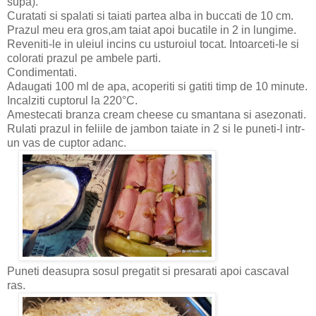
supa).
Curatati si spalati si taiati partea alba in buccati de 10 cm.
Prazul meu era gros,am taiat apoi bucatile in 2 in lungime.
Reveniti-le in uleiul incins cu usturoiul tocat. Intoarceti-le si
colorati prazul pe ambele parti.
Condimentati.
Adaugati 100 ml de apa, acoperiti si gatiti timp de 10 minute.
Incalziti cuptorul la 220°C.
Amestecati branza cream cheese cu smantana si asezonati.
Rulati prazul in feliile de jambon taiate in 2 si le puneti-l intr-
un vas de cuptor adanc.
Puneti deasupra sosul pregatit
si presarati apoi cascaval
ras.