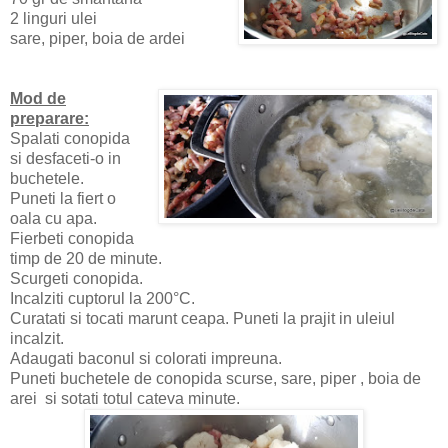
2 linguri ulei
sare, piper, boia de ardei
Mod de
preparare:
Spalati conopida
si desfaceti-o in
buchetele.
Puneti la fiert o
oala cu apa.
Fierbeti conopida
timp de 20 de minute.
Scurgeti conopida.
Incalziti cuptorul la 200°C.
Curatati si tocati marunt ceapa. Puneti la prajit in uleiul
incalzit.
Adaugati baconul si colorati impreuna.
Puneti buchetele de conopida scurse, sare, piper , boia de
arei si sotati totul cateva minute.