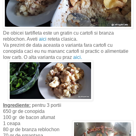
De obicei tartifleta este un gratin cu cartofi si branza
reblochon. Aveti
aici
reteta clasica.
Va prezint de data aceasta o varianta fara cartofi cu
conopida caci eu nu mananc cartofi si practic o alimentatie
low carb. O alta varianta cu praz
aici.
Ingrediente:
pentru 3 portii
650 gr de conopida
100 gr de bacon afumat
1 ceapa
80 gr de branza reblochon
70 gr de smantana