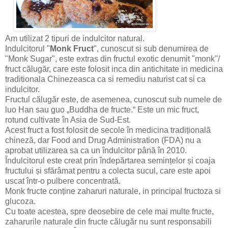
Am utilizat 2 tipuri de indulcitor natural.
Indulcitorul "
Monk Fruct
", cunoscut si sub denumirea de
"Monk Sugar", este extras din fructul exotic denumit "monk"/
fruct călugăr, care este folosit inca din antichitate in medicina
traditionala Chinezeasca ca si remediu naturist cat si ca
indulcitor.
Fructul călugăr este, de asemenea, cunoscut sub numele de
luo Han sau guo „Buddha de fructe.“ Este un mic fruct,
rotund cultivate în Asia de Sud-Est.
Acest fruct a fost folosit de secole în medicina tradițională
chineză, dar Food and Drug Administration (FDA) nu a
aprobat utilizarea sa ca un îndulcitor până în 2010.
Îndulcitorul este creat prin îndepărtarea semințelor și coaja
fructului și sfărâmat pentru a colecta sucul, care este apoi
uscat într-o pulbere concentrată.
Monk fructe conține zaharuri naturale, in principal fructoza si
glucoza.
Cu toate acestea, spre deosebire de cele mai multe fructe,
zaharurile naturale din fructe călugăr nu sunt responsabili