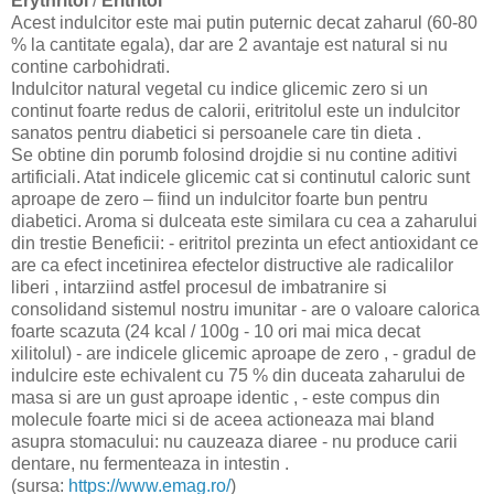
Erythritol
/
Eritritol
Acest indulcitor este mai putin puternic decat zaharul (60-80
% la cantitate egala), dar are 2 avantaje est natural si nu
contine carbohidrati.
Indulcitor natural vegetal cu indice glicemic zero si un
continut foarte redus de calorii, eritritolul este un indulcitor
sanatos pentru diabetici si persoanele care tin dieta .
Se obtine din porumb folosind drojdie si nu contine aditivi
artificiali. Atat indicele glicemic cat si continutul caloric sunt
aproape de zero – fiind un indulcitor foarte bun pentru
diabetici. Aroma si dulceata este similara cu cea a zaharului
din trestie Beneficii: - eritritol prezinta un efect antioxidant ce
are ca efect incetinirea efectelor distructive ale radicalilor
liberi , intarziind astfel procesul de imbatranire si
consolidand sistemul nostru imunitar - are o valoare calorica
foarte scazuta (24 kcal / 100g - 10 ori mai mica decat
xilitolul) - are indicele glicemic aproape de zero , - gradul de
indulcire este echivalent cu 75 % din duceata zaharului de
masa si are un gust aproape identic , - este compus din
molecule foarte mici si de aceea actioneaza mai bland
asupra stomacului: nu cauzeaza diaree - nu produce carii
dentare, nu fermenteaza in intestin .
(sursa:
https://www.emag.ro/
)