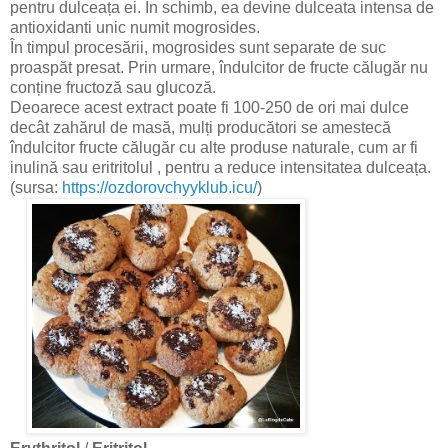
pentru dulceața ei. În schimb, ea devine dulceata intensa de
antioxidanti unic numit mogrosides.
În timpul procesării, mogrosides sunt separate de suc
proaspăt presat. Prin urmare, îndulcitor de fructe călugăr nu
conține fructoză sau glucoză.
Deoarece acest extract poate fi 100-250 de ori mai dulce
decât zahărul de masă, mulți producători se amestecă
îndulcitor fructe călugăr cu alte produse naturale, cum ar fi
inulină sau eritritolul , pentru a reduce intensitatea dulceața.
(sursa:
https://ozdorovchyyklub.icu/
)