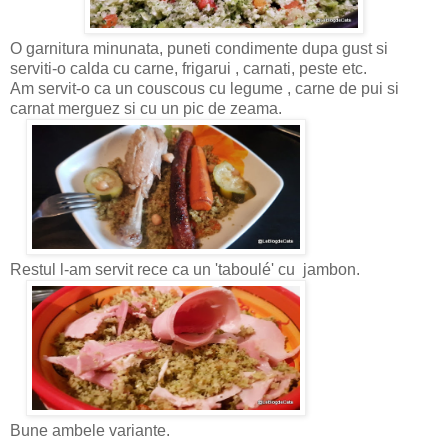
O garnitura minunata, puneti condimente dupa gust si
serviti-o calda cu carne, frigarui , carnati, peste etc.
Am servit-o ca un couscous cu legume , carne de pui si
carnat merguez si cu un pic de zeama.
Restul l-am servit rece ca un 'taboulé' cu jambon.
Bune ambele variante.