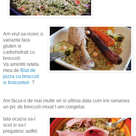
Am vrut sa-ncerc o
varianta fara
gluten si
carbohidrati cu
broccoli.
Va amintiti reteta
mea de
Blat de
pizza cu broccoli
si branzeturi
?
Am facut-o de mai multe ori si ultima data cum imi ramanea
un pic de broccoli mixat l-am congelat.
Iata ocazia sa-l
scot si sa-l
pregatesc astfel.