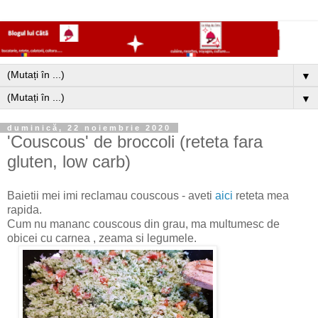
▼
▼
duminică, 22 noiembrie 2020
'Couscous' de broccoli (reteta fara
gluten, low carb)
Baietii mei imi reclamau couscous - aveti
aici
reteta mea
rapida.
Cum nu mananc couscous din grau, ma multumesc de
obicei cu carnea , zeama si legumele.