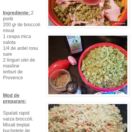
Ingrediente:
2
portii
200 gr de broccoli
mixat
1 ceapa mica
salota
1/4 de ardel rosu
sare
2 linguri ulei de
masline
ierburi de
Provence
Mod de
preparare:
Spalati rapid
varza broccoli.
Mixati treptat
buchetele de