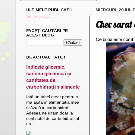
ULTIMELE PUBLICATII
MIERCURI, 29 IULI
Se încarcă...
Chec sarat 
FACEȚI CĂUTĂRI PE
ACEST BLOG
Ce buna este combi
DE ACTUALITATE !
Indicele glicemic,
sarcina glicemică și
cantitatea de
carbohidrați in alimente
Iată un tabel creat pentru a
mă ajuta în alimentatia mea
scăzută in carbohidrati .
Adesea ne uităm doar la
conținutul de carbohidrați al
un...