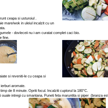
runt ceapa si usturoiul .
gaie mare/wok in uleiul incalzit cu un
ata.
legumele - dovleceii nu i-am curatat complet caci bio.
e fine.
iate si reveniti-le cu ceapa si
 ierburi aromate.
timp de 8 minute. Opriti focul. Incalziti cuptorul la 180°C.
ti ouale intregi cu smantana. Puneti feta maruntita si piper (branza es