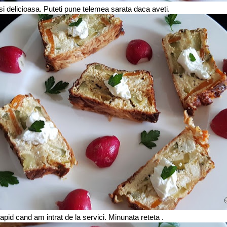
 si delicioasa. Puteti pune telemea sarata daca aveti.
apid cand am intrat de la servici. Minunata reteta .