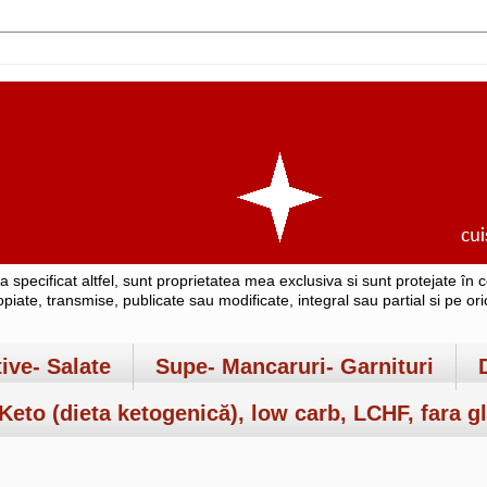
-a specificat altfel, sunt proprietatea mea exclusiva si sunt protejate î
copiate, transmise, publicate sau modificate, integral sau partial si pe o
tive- Salate
Supe- Mancaruri- Garnituri
Keto (dieta ketogenică), low carb, LCHF, fara gl