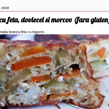
E 2020
cu feta, dovlecel si morcov (fara gluten
natia branza feta cu legume.