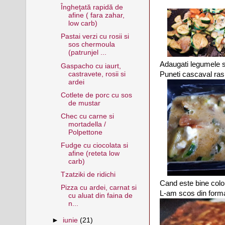
Îngheţată rapidă de
afine ( fara zahar,
low carb)
Pastai verzi cu rosii si
sos chermoula
(patrunjel ...
Adaugati legumele so
Gaspacho cu iaurt,
castravete, rosii si
Puneti cascaval ras 
ardei
Cotlete de porc cu sos
de mustar
Chec cu carne si
mortadella /
Polpettone
Fudge cu ciocolata si
afine (reteta low
carb)
Tzatziki de ridichi
Cand este bine color
Pizza cu ardei, carnat si
L-am scos din forma
cu aluat din faina de
n...
►
iunie
(21)