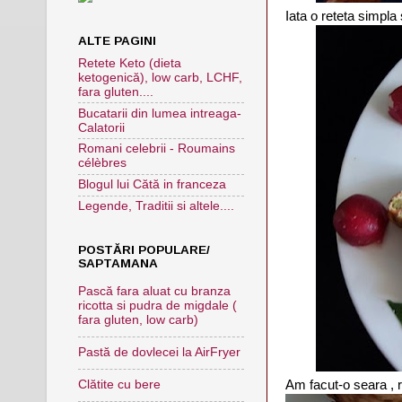
Iata o reteta simpla
ALTE PAGINI
Retete Keto (dieta
ketogenică), low carb, LCHF,
fara gluten....
Bucatarii din lumea intreaga-
Calatorii
Romani celebrii - Roumains
célèbres
Blogul lui Cătă in franceza
Legende, Traditii si altele....
POSTĂRI POPULARE/
SAPTAMANA
Pască fara aluat cu branza
ricotta si pudra de migdale (
fara gluten, low carb)
Pastă de dovlecei la AirFryer
Am facut-o seara , r
Clătite cu bere