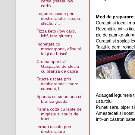
cafea (reteta low
carb)
Legume uscate prin
Mod de preparare:
deshidratate : ceapa,
Curatati si tocati ma
sfecla, v...
Reveniti-le intr-o ti
Pizza keto (low carb,
pic de paprika afum
lchf, fara gluten)
Curatati si spalati 
Îngheţată cu
Taiati-le demi rondel
mascarpone, afine si
fulgi de hrișcă ...
Crema aperitiv/
Gaspacho de sfecla
cu branza de capra
Fructe uscate prin
deshidratate : mere,
capsuni, l...
Adaugati legumele ta
Spanac cu smantana si
usturoiul.
branza gouda
Puneti sare, piper si
Panna cotta cu lapte de
Amestecati si sotati 
migdale si coulis de
fruct...
Intr-un castron bate
Ierburi uscate prin
deshidratare