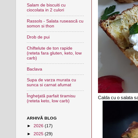
Salam de biscuiti cu
ciocolata in 2 culori
Rassols - Salata rusească cu
somon si thon
Drob de pui
Chiftelute de ton rapide
(reteta fara gluten, keto, low
carb)
Baclava
Supa de varza murata cu
sunca si carnat afumat
Îngheţată parfait tiramisu
Calda cu o salata sa
(reteta keto, low carb)
ARHIVĂ BLOG
►
2026
(17)
►
2025
(29)