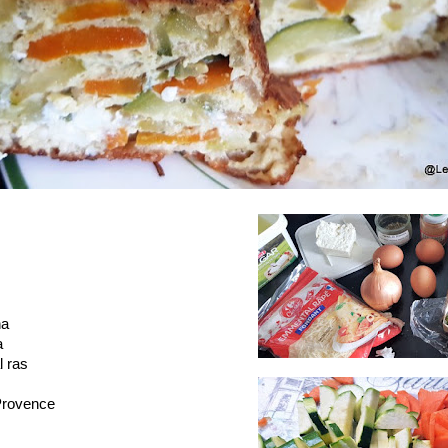
na
a
l ras
 Provence