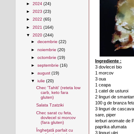
►
2024
(24)
►
2023
(23)
►
2022
(65)
►
2021
(164)
▼
2020
(244)
►
decembrie
(22)
►
noiembrie
(20)
►
octombrie
(19)
Ingrediente :
►
septembrie
(16)
3 dovlecei bio
1 morcov
►
august
(19)
3 oua
▼
iulie
(20)
1 ceapa
Chec 'Tahiti' (reteta low
1 catel de usturoi
carb, keto fara
2 linguri de smanta
gluten)
100 g de branza fet
Salata Tzatziki
3 linguri de cascava
Chec sarat cu feta,
sare, piper
dovlecel si morcov
ierburi aromate de
(fara gluten)
paprika afumata
Îngheţată parfait cu
3 linguri ulei