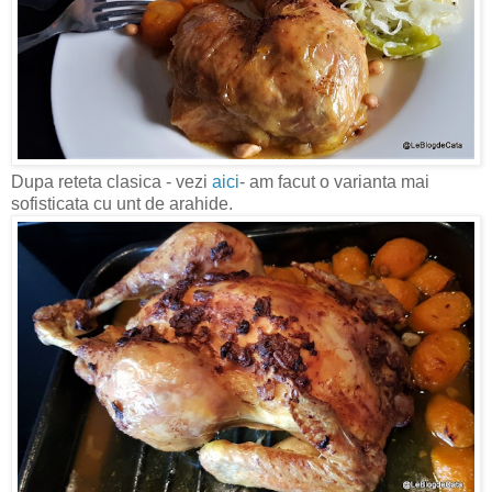
Dupa reteta clasica - vezi
aici
- am facut o varianta mai
sofisticata cu unt de arahide.