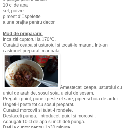
10 cl de apa
sel, poivre
piment d’Espelette
alune prajite pentru decor
Mod de preparare:
Incalziti cuptorul la 170°C.
Curatati ceapa si usturoiul si tocati-le marunt. Intr-un
castronel preparati marinata.
Amestecati ceapa, usturoiul cu
untul de arahide, sosul soia, uleiul de sesam.
Pregatiti puiul; puneti peste el sare, piper si boia de ardei.
Ungeti-l peste tot cu sosul preparat.
Curatati morcovii si taiati-i rondele.
Desfaceti punga, introduceti puiul si morcovii.
Adaugati 10 cl de apa si inchideti punga.
Dati la cuptor pentru 1h30 minute.