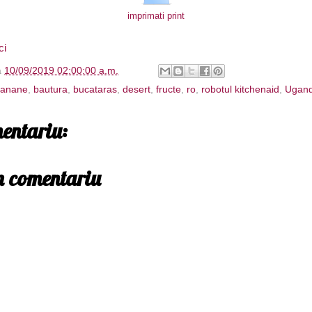
imprimati print
ci
à
10/09/2019 02:00:00 a.m.
anane
,
bautura
,
bucataras
,
desert
,
fructe
,
ro
,
robotul kitchenaid
,
Ugan
entariu:
un comentariu