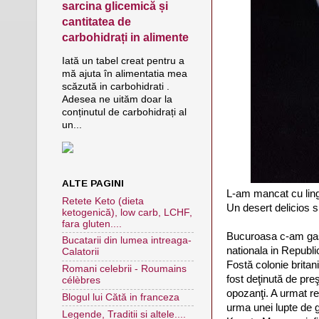
sarcina glicemică și
cantitatea de
carbohidrați in alimente
Iată un tabel creat pentru a
mă ajuta în alimentatia mea
scăzută in carbohidrati .
Adesea ne uităm doar la
conținutul de carbohidrați al
un...
ALTE PAGINI
L-am mancat cu ling
Retete Keto (dieta
Un desert delicios s
ketogenică), low carb, LCHF,
fara gluten....
Bucuroasa c-am gasi
Bucatarii din lumea intreaga-
nationala in Republ
Calatorii
Fostă colonie britan
Romani celebrii - Roumains
fost deţinută de pre
célèbres
opozanţi. A urmat re
Blogul lui Cătă in franceza
urma unei lupte de gh
Legende, Traditii si altele....