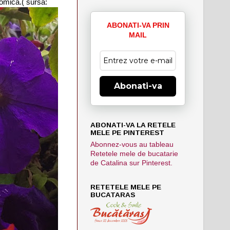
nomică.( sursa:
ABONATI-VA PRIN
MAIL
Abonati-va
ABONATI-VA LA RETELE
MELE PE PINTEREST
Abonnez-vous au tableau
Retetele mele de bucatarie
de Catalina sur Pinterest.
RETETELE MELE PE
BUCATARAS