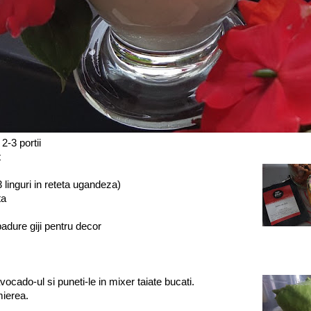
2-3 portii
t
3 linguri in reteta ugandeza)
ta
padure giji pentru decor
vocado-ul si puneti-le in mixer taiate bucati.
mierea.