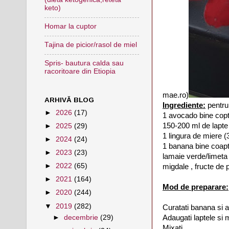
keto)
Homar la cuptor
Tajina de picior/rasol de miel
Spris- bautura calda sau
racoritoare din Etiopia
mae.ro)
ARHIVĂ BLOG
Ingrediente:
pentru 
►
2026
(17)
1 avocado bine cop
150-200 ml de lapte
►
2025
(29)
1 lingura de miere (
►
2024
(24)
1 banana bine coap
►
2023
(23)
lamaie verde/limeta
►
2022
(65)
migdale , fructe de 
►
2021
(164)
Mod de preparare:
►
2020
(244)
▼
2019
(282)
Curatati banana si a
Adaugati laptele si 
►
decembrie
(29)
Mixati .