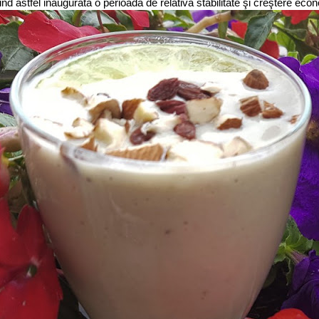
nd astfel inaugurată o perioadă de relativă stabilitate şi creştere eco