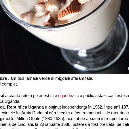
ura , am pus lamaie verde si migdale sfaramitate.
i complet.
t aceasta reteta pe acest site
ugandez
si o public astazi caci este z
ica Uganda.
ică,
Republica Uganda
a obţinut independenţa în 1962. Între anii 19
şedintele Idi Amin Dada, al cărui regim a fost responsabil de moartea 
gimul lui Milton Obote (1980-1985), acuzat de abuzuri în respectarea 
erilă de cinci ani, la 29 ianuarie 1986, puterea a fost preluată, pe cal