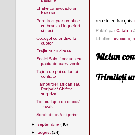
pasiune
Shake cu avocado si
banana
recette en français
i
Pere la cuptor umplute
cu branza Roquefort
Publié par
Catalina
si nuci
Cocoșel cu andive la
Libellés :
avocado
,
b
cuptor
Prajitura cu cirese
Niciun com
Scoici Saint Jacques cu
pasta de curry verde
Tajina de pui cu lamai
Trimiteți 
confiate
Hamburger african sau
Parjoala/ Chiftea
surpriza
Ton cu lapte de cocos/
Tuvalu
Scrob de ouă nigerian
►
septembrie
(40)
►
august
(24)