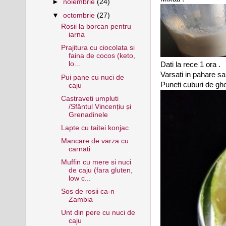
►
noiembrie
(24)
▼
octombrie
(27)
Rosii la borcan pentru
iarna
Prajitura cu ciocolata si
faina de cocos (keto,
lo...
Dati la rece 1 ora .
Varsati in pahare sa
Pui pane cu nuci de
Puneti cuburi de ghe
caju
Castraveti umpluti
/Sfântul Vincențiu și
Grenadinele
Lapte cu taitei konjac
Mancare de varza cu
carnati
Muffin cu mere si nuci
de caju (fara gluten,
low c...
Sos de rosii ca-n
Zambia
Unt din pere cu nuci de
caju