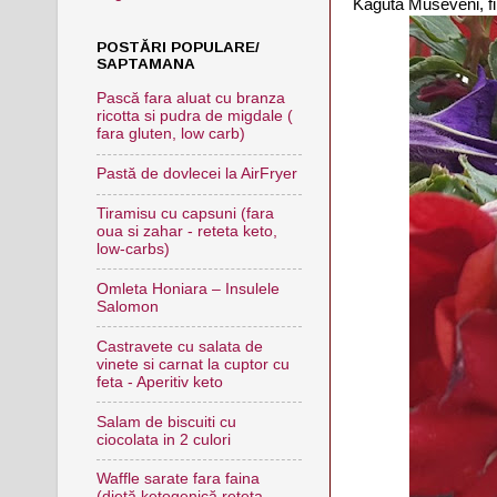
Kaguta Museveni, fii
POSTĂRI POPULARE/
SAPTAMANA
Pască fara aluat cu branza
ricotta si pudra de migdale (
fara gluten, low carb)
Pastă de dovlecei la AirFryer
Tiramisu cu capsuni (fara
oua si zahar - reteta keto,
low-carbs)
Omleta Honiara – Insulele
Salomon
Castravete cu salata de
vinete si carnat la cuptor cu
feta - Aperitiv keto
Salam de biscuiti cu
ciocolata in 2 culori
Waffle sarate fara faina
(dietă ketogenică,reteta