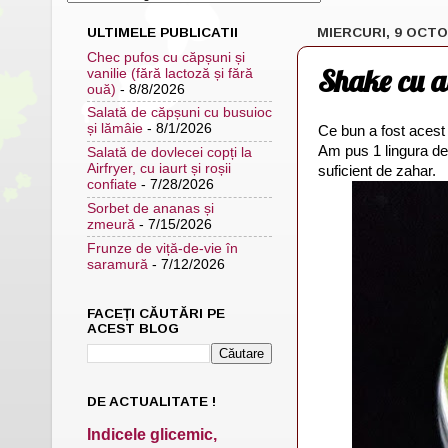
ULTIMELE PUBLICATII
MIERCURI, 9 OCTO
Chec pufos cu căpșuni și
Shake cu a
vanilie (fără lactoză și fără
ouă)
- 8/8/2026
Salată de căpșuni cu busuioc
și lămâie
- 8/1/2026
Ce bun a fost acest
Am pus 1 lingura de
Salată de dovlecei copți la
Airfryer, cu iaurt și roșii
suficient de zahar.
confiate
- 7/28/2026
Sorbet de ananas și
zmeură
- 7/15/2026
Frunze de viță-de-vie în
saramură
- 7/12/2026
FACEȚI CĂUTĂRI PE
ACEST BLOG
DE ACTUALITATE !
Indicele glicemic,