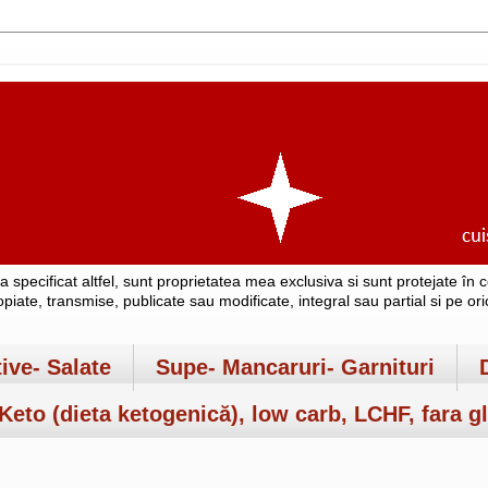
-a specificat altfel, sunt proprietatea mea exclusiva si sunt protejate î
copiate, transmise, publicate sau modificate, integral sau partial si pe o
tive- Salate
Supe- Mancaruri- Garnituri
Keto (dieta ketogenică), low carb, LCHF, fara gl