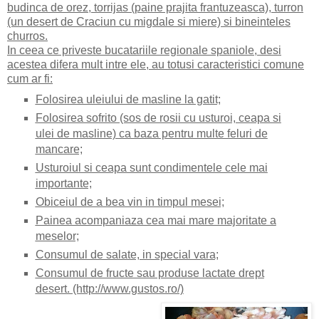
budinca de orez, torrijas (paine prajita frantuzeasca), turron
(un desert de Craciun cu migdale si miere) si bineinteles
churros.
In ceea ce priveste bucatariile regionale spaniole, desi
acestea difera mult intre ele, au totusi caracteristici comune
cum ar fi:
Folosirea uleiului de masline la gatit;
Folosirea sofrito (sos de rosii cu usturoi, ceapa si
ulei de masline) ca baza pentru multe feluri de
mancare;
Usturoiul si ceapa sunt condimentele cele mai
importante;
Obiceiul de a bea vin in timpul mesei;
Painea acompaniaza cea mai mare majoritate a
meselor;
Consumul de salate, in special vara;
Consumul de fructe sau produse lactate drept
desert. (http://www.gustos.ro/)