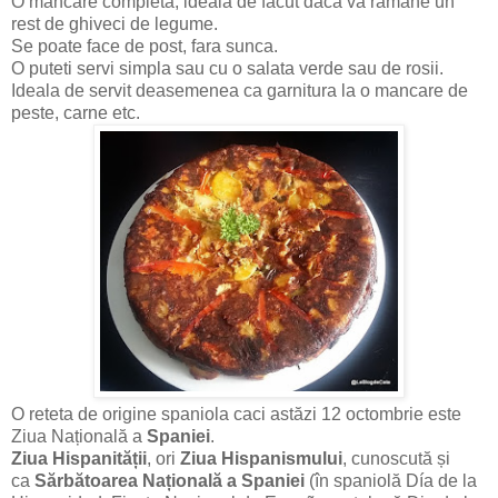
O mancare completa, ideala de facut daca va ramane un
rest de ghiveci de legume.
Se poate face de post, fara sunca.
O puteti servi simpla sau cu o salata verde sau de rosii.
Ideala de servit deasemenea ca garnitura la o mancare de
peste, carne etc.
O reteta de origine spaniola caci astăzi 12 octombrie este
Ziua Națională a
Spaniei
.
Ziua Hispanității
, ori
Ziua Hispanismului
, cunoscută și
ca
Sărbătoarea Națională a Spaniei
(în spaniolă Día de la