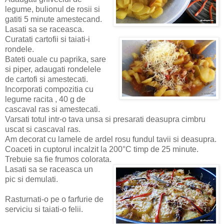
legume, bulionul de rosii si
gatiti 5 minute amestecand.
Lasati sa se raceasca.
Curatati cartofii si taiati-i
rondele.
Bateti ouale cu paprika, sare
si piper, adaugati rondelele
de cartofi si amestecati.
Incorporati compozitia cu
legume racita , 40 g de
cascaval ras si amestecati.
Varsati totul intr-o tava unsa si presarati deasupra cimbru
uscat si cascaval ras.
Am decorat cu lamele de ardel rosu fundul tavii si deasupra.
Coaceti in cuptorul incalzit la 200°C timp de 25 minute.
Trebuie sa fie frumos colorata.
Lasati sa se raceasca un
pic si demulati.
Rasturnati-o pe o farfurie de
serviciu si taiati-o felii.