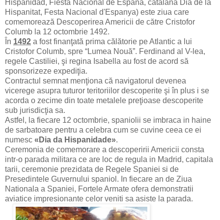
Hispanidad, Fiesta Nacional de España, catalană Dia de la
Hispanitat, Festa Nacional d'Espanya) este ziua care
comemorează Descoperirea Americii de către Cristofor
Columb la 12 octombrie 1492.
În
1492
a fost finanţată prima călătorie pe Atlantic a lui
Cristofor Columb, spre “Lumea Nouă”. Ferdinand al V-lea,
regele Castiliei, şi regina Isabella au fost de acord să
sponsorizeze expediţia.
Contractul semnat menţiona că navigatorul devenea
vicerege asupra tuturor teritoriilor descoperite şi în plus i se
acorda o zecime din toate metalele preţioase descoperite
sub jurisdicţia sa.
Astfel, la fiecare 12 octombrie, spaniolii se imbraca in haine
de sarbatoare pentru a celebra cum se cuvine ceea ce ei
numesc
«Dia da Hispanidade»
.
Ceremonia de comemorare a descoperirii Americii consta
intr-o parada militara ce are loc de regula in Madrid, capitala
tarii, ceremonie prezidata de Regele Spaniei si de
Presedintele Guvernului spaniol. In fiecare an de Ziua
Nationala a Spaniei, Fortele Armate ofera demonstratii
aviatice impresionante celor veniti sa asiste la parada.