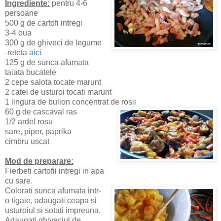
Ingrediente:
pentru 4-6
persoane
500 g de cartofi intregi
3-4 oua
300 g de ghiveci de legume
-reteta
aici
125 g de sunca afumata
taiata bucatele
2 cepe salota tocate marunt
2 catei de usturoi tocati marunt
1 lingura de bulion concentrat de rosii
60 g de cascaval ras
1/2 ardel rosu
sare, piper, paprika
cimbru uscat
Mod de preparare:
Fierbeti cartofii intregi in apa
cu sare.
Colorati sunca afumata intr-
o tigaie, adaugati ceapa si
usturoiul si sotati impreuna.
Adaugati ghiveciul de