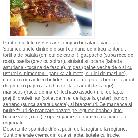
Printre multele retete care compun bucataria variata a
Spaniei, unele dintre ele sunt comune pe intreg teritoriul:
tortilla de patata (omleta de cartofi), gazpacho (supa rece de
rosii), paella (orez cu sofran), stufatul si tocana (fabada
asturiana - tocana de fasole), migas (paine veche de o zi cu
usturoi si pimenton - paprika afumata, si ulei de masline),
carnati (cum ar fi embutidos - carnat de porc, chorizo - carnat
de porc cu paprika, and morcilla - carnat de sange),
mariscos (fructe de mare), lechazo asado (miel de lapte
prajit), chuletillas (cotlet de miel de lapte la gratar), jamón
serrano (sunca sarata uscata), si branzeturi. Se mananca si
multe feluri de mancare bazate pe legume boabe (linte,
boabe verzi, naut), supe si paine, cu numeroase varietati
regionale.
Deserturile spaniole difera putin de la regiune la regiune.
Sunt preferate crema din oua si lapte, tartele cu fructe,