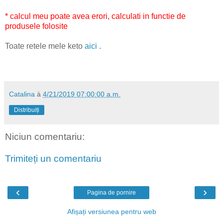
* calcul meu poate avea erori, calculati in functie de
produsele folosite
Toate retele mele keto
aici
.
Catalina
à
4/21/2019 07:00:00 a.m.
Distribuiți
Niciun comentariu:
Trimiteți un comentariu
‹
›
Pagina de pornire
Afișați versiunea pentru web