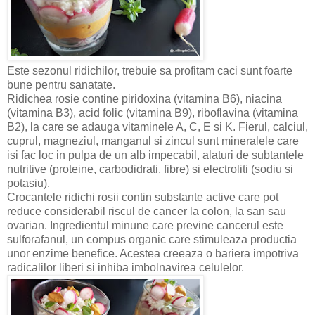
Este sezonul ridichilor, trebuie sa profitam caci sunt foarte
bune pentru sanatate.
Ridichea rosie contine piridoxina (vitamina B6), niacina
(vitamina B3), acid folic (vitamina B9), riboflavina (vitamina
B2), la care se adauga vitaminele A, C, E si K. Fierul, calciul,
cuprul, magneziul, manganul si zincul sunt mineralele care
isi fac loc in pulpa de un alb impecabil, alaturi de subtantele
nutritive (proteine, carbodidrati, fibre) si electroliti (sodiu si
potasiu).
Crocantele ridichi rosii contin substante active care pot
reduce considerabil riscul de cancer la colon, la san sau
ovarian. Ingredientul minune care previne cancerul este
sulforafanul, un compus organic care stimuleaza productia
unor enzime benefice. Acestea creeaza o bariera impotriva
radicalilor liberi si inhiba imbolnavirea celulelor.