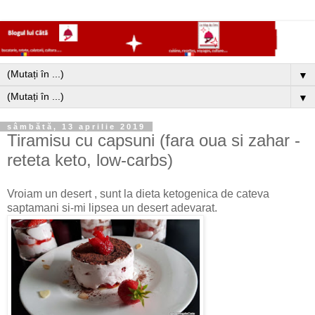
▼
▼
sâmbătă, 13 aprilie 2019
Tiramisu cu capsuni (fara oua si zahar -
reteta keto, low-carbs)
Vroiam un desert , sunt la dieta ketogenica de cateva
saptamani si-mi lipsea un desert adevarat.