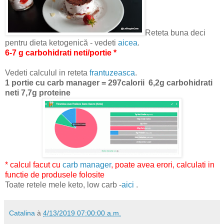
Reteta buna deci
pentru dieta ketogenică - vedeti
aicea
.
6-7 g carbohidrati neti/portie *
Vedeti calculul in reteta
frantuzeasca
.
1 portie cu carb manager = 297calorii 6,2g carbohidrati
neti 7,7g proteine
* calcul facut cu
carb manager
, poate avea erori, calculati in
functie de produsele folosite
Toate retele mele keto, low carb -
aici
.
Catalina
à
4/13/2019 07:00:00 a.m.