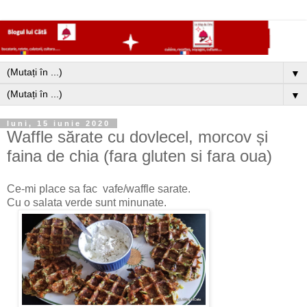
▼
▼
luni, 15 iunie 2020
Waffle sărate cu dovlecel, morcov și
faina de chia (fara gluten si fara oua)
Ce-mi place sa fac vafe/waffle sarate.
Cu o salata verde sunt minunate.