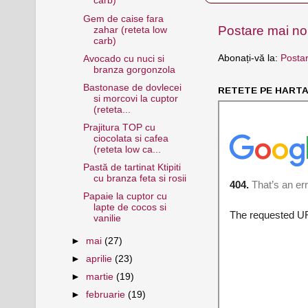
carb)
Gem de caise fara
Postare mai n
zahar (reteta low
carb)
Abonați-vă la:
Postar
Avocado cu nuci si
branza gorgonzola
Bastonase de dovlecei
RETETE PE HARTA 
si morcovi la cuptor
(reteta...
Prajitura TOP cu
ciocolata si cafea
(reteta low ca...
Pastă de tartinat Ktipiti
cu branza feta si rosii
Papaie la cuptor cu
lapte de cocos si
vanilie
►
mai
(27)
►
aprilie
(23)
►
martie
(19)
►
februarie
(19)