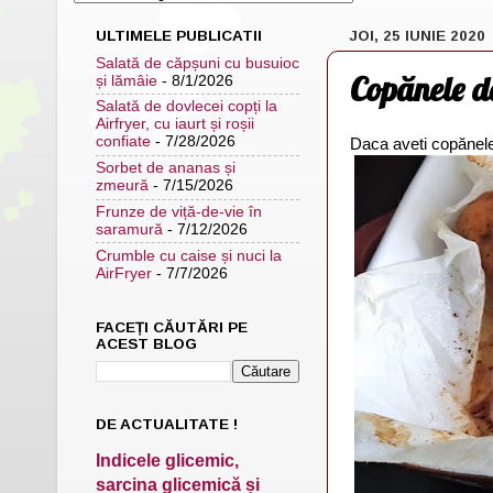
ULTIMELE PUBLICATII
JOI, 25 IUNIE 2020
Salată de căpșuni cu busuioc
Copănele de
și lămâie
- 8/1/2026
Salată de dovlecei copți la
Airfryer, cu iaurt și roșii
confiate
- 7/28/2026
Daca aveti copănele d
Sorbet de ananas și
zmeură
- 7/15/2026
Frunze de viță-de-vie în
saramură
- 7/12/2026
Crumble cu caise și nuci la
AirFryer
- 7/7/2026
FACEȚI CĂUTĂRI PE
ACEST BLOG
DE ACTUALITATE !
Indicele glicemic,
sarcina glicemică și