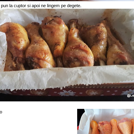
 pun la cuptor si apoi ne lingem pe degete.
io