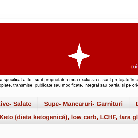
-a specificat altfel, sunt proprietatea mea exclusiva si sunt protejate î
copiate, transmise, publicate sau modificate, integral sau partial si pe o
tive- Salate
Supe- Mancaruri- Garnituri
Keto (dieta ketogenică), low carb, LCHF, fara gl