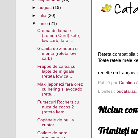
►
august
(19)
►
iulie
(20)
▼
iunie
(21)
Crema de lamaie
(Lemon Curd) keto,
low carb, fara ...
Granita de zmeura si
menta (reteta low
Reteta compatibila p
carb)
Toate retele mele ke
Frappé de cafea cu
lapte de migdale
recette en français
i
(reteta low ca...
Publié par
Catalina
Maki japonezi fara orez
cu hering si avocado
Libellés :
bucataras
(rete...
Fursecuri Rochers cu
Niciun com
nuca de cocos 2
(reteta keto,...
Copănele de pui la
cuptor
Trimiteți 
Cotlete de porc
gratinate cu