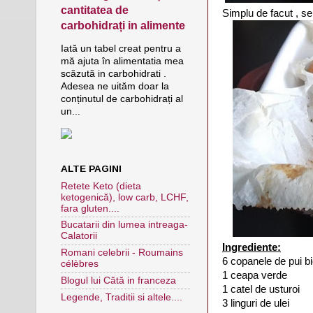
cantitatea de
Simplu de facut , se
carbohidrați in alimente
Iată un tabel creat pentru a
mă ajuta în alimentatia mea
scăzută in carbohidrati .
Adesea ne uităm doar la
conținutul de carbohidrați al
un...
ALTE PAGINI
Retete Keto (dieta
ketogenică), low carb, LCHF,
fara gluten....
Bucatarii din lumea intreaga-
Calatorii
Ingrediente:
Romani celebrii - Roumains
6 copanele de pui b
célèbres
1 ceapa verde
Blogul lui Cătă in franceza
1 catel de usturoi
Legende, Traditii si altele....
3 linguri de ulei