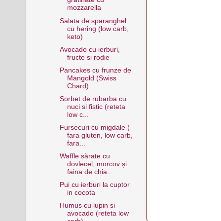
mozzarella
Salata de sparanghel
cu hering (low carb,
keto)
Avocado cu ierburi,
fructe si rodie
Pancakes cu frunze de
Mangold (Swiss
Chard)
Sorbet de rubarba cu
nuci si fistic (reteta
low c...
Fursecuri cu migdale (
fara gluten, low carb,
fara...
Waffle sărate cu
dovlecel, morcov și
faina de chia...
Pui cu ierburi la cuptor
in cocota
Humus cu lupin si
avocado (reteta low