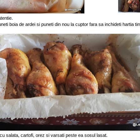
tentie.
neti boia de ardei si puneti din nou la cuptor fara sa inchideti hartia t
cu salata, cartofi, orez si varsati peste ea sosul lasat.