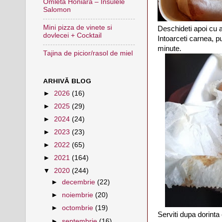
Omleta Honiara – Insulele
Salomon
Mini pizza de vinete si
Deschideti apoi cu a
dovlecei + Cocktail
Intoarceti carnea, pu
minute.
Tajina de picior/rasol de miel
ARHIVĂ BLOG
►
2026
(16)
►
2025
(29)
►
2024
(24)
►
2023
(23)
►
2022
(65)
►
2021
(164)
▼
2020
(244)
►
decembrie
(22)
►
noiembrie
(20)
►
octombrie
(19)
Serviti dupa dorinta 
►
septembrie
(16)