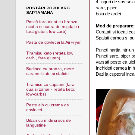
4 linguri de sos soia
sare, piper
POSTĂRI POPULARE/
SAPTAMANA
boia de ardei
Pască fara aluat cu branza
Mod de preparare:
ricotta si pudra de migdale (
fara gluten, low carb)
Curatati si tocati ce
Spalati carnea si pun
Pastă de dovlecei la AirFryer
Puneti hartia intr-un
Tiramisu keto (reteta low
Puneti sare, piper p
carb , fara gluten)
varsati peste ea ulei
Inchideti carnea in h
Budinca cu branza, mere
caramelizate si stafide
Dati la cuptorul inc
Tiramisu cu capsuni (fara
oua si zahar - reteta keto,
low-carbs)
Peste alb cu crema de
dovlecei
Biban cu midii si sos de
langustine