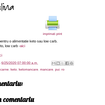
imprimati print
entru o alimentatie keto sau low carb.
to, low carb -
aici
ci
à
6/25/2020 07:00:00 a.m.
,
carne
,
keto
,
ketomancare
,
mancare
,
pui
,
ro
entariu:
un comentariu