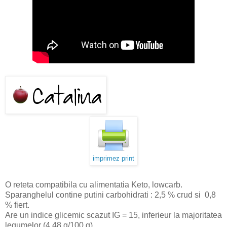
imprimez print
O reteta compatibila cu alimentatia Keto, lowcarb.
Sparanghelul contine putini carbohidrati : 2,5 % crud si 0,8
% fiert.
Are un indice glicemic scazut IG = 15, inferieur la majoritatea
legumelor (4,48 g/100 g).