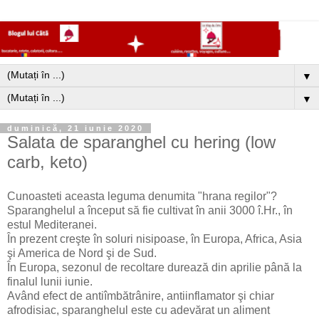
▼
▼
duminică, 21 iunie 2020
Salata de sparanghel cu hering (low
carb, keto)
Cunoasteti aceasta leguma denumita "hrana regilor"?
Sparanghelul a început să fie cultivat în anii 3000 î.Hr., în
estul Mediteranei.
În prezent creşte în soluri nisipoase, în Europa, Africa, Asia
şi America de Nord şi de Sud.
În Europa, sezonul de recoltare durează din aprilie până la
finalul lunii iunie.
Având efect de antiîmbătrânire, antiinflamator şi chiar
afrodisiac, sparanghelul este cu adevărat un aliment