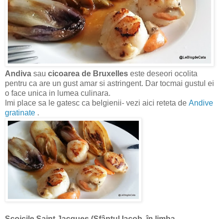
Andiva
sau
cicoarea de Bruxelles
este deseori ocolita
pentru ca are un gust amar si astringent. Dar tocmai gustul ei
o face unica in lumea culinara.
Imi place sa le gatesc ca belgienii- vezi aici reteta de
Andive
gratinate
.
Scoicile Saint Jacques (Sfântul Iacob, în limba