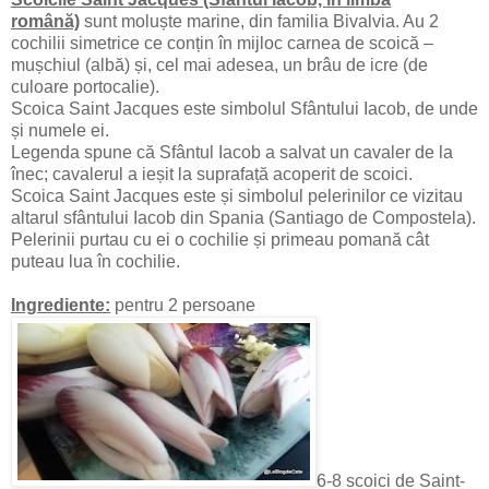
română)
sunt moluște marine, din familia Bivalvia. Au 2
cochilii simetrice ce conțin în mijloc carnea de scoică –
mușchiul (albă) și, cel mai adesea, un brâu de icre (de
culoare portocalie).
Scoica Saint Jacques este simbolul Sfântului Iacob, de unde
și numele ei.
Legenda spune că Sfântul Iacob a salvat un cavaler de la
înec; cavalerul a ieșit la suprafață acoperit de scoici.
Scoica Saint Jacques este și simbolul pelerinilor ce vizitau
altarul sfântului Iacob din Spania (Santiago de Compostela).
Pelerinii purtau cu ei o cochilie și primeau pomană cât
puteau lua în cochilie.
Ingrediente:
pentru 2 persoane
6-8 scoici de Saint-