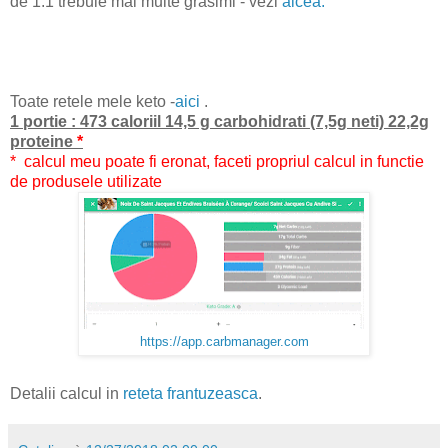
de 1:1 trebuie mai multe grasimi - vezi
aicea.
Toate retele mele keto -
aici
.
1 portie : 473 caloriil 14,5 g carbohidrati (7,5g neti) 22,2g
proteine
*
* calcul meu poate fi eronat, faceti propriul calcul in functie
de produsele utilizate
https://app.carbmanager.com
Detalii calcul in
reteta frantuzeasca
.