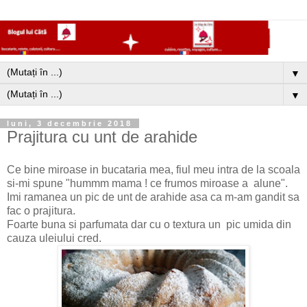
▼
▼
luni, 3 decembrie 2018
Prajitura cu unt de arahide
Ce bine miroase in bucataria mea, fiul meu intra de la scoala
si-mi spune "hummm mama ! ce frumos miroase a alune".
Imi ramanea un pic de unt de arahide asa ca m-am gandit sa
fac o prajitura.
Foarte buna si parfumata dar cu o textura un pic umida din
cauza uleiului cred.