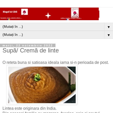
▼
▼
marți, 22 noiembrie 2022
Supă/ Cremă de linte
O reteta buna si satioasa ideala iarna si-n perioada de post.
Lintea este originara din India.