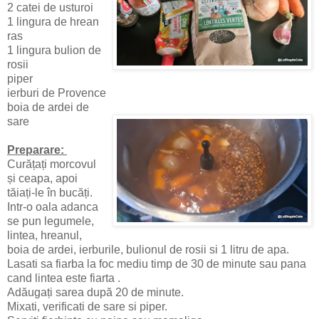
2 catei de usturoi
1 lingura de hrean
ras
1 lingura bulion de
rosii
piper
ierburi de Provence
boia de ardei de
sare
Preparare:
Curățați morcovul
și ceapa, apoi
tăiați-le în bucăți.
Intr-o oala adanca
se pun legumele,
lintea, hreanul,
boia de ardei, ierburile, bulionul de rosii si 1 litru de apa.
Lasati sa fiarba la foc mediu timp de 30 de minute sau pana
cand lintea este fiarta .
Adăugați sarea după 20 de minute.
Mixati, verificati de sare si piper.