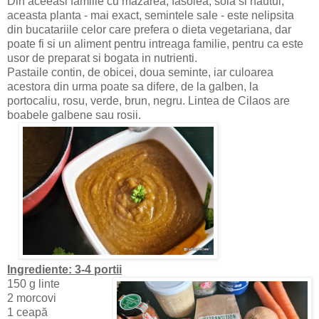
Din aceeasi familie cu mazarea, fasolea, soia si nautul,
aceasta planta - mai exact, semintele sale - este nelipsita
din bucatariile celor care prefera o dieta vegetariana, dar
poate fi si un aliment pentru intreaga familie, pentru ca este
usor de preparat si bogata in nutrienti.
Pastaile contin, de obicei, doua seminte, iar culoarea
acestora din urma poate sa difere, de la galben, la
portocaliu, rosu, verde, brun, negru. Lintea de Cilaos are
boabele galbene sau rosii.
Ingrediente: 3-4 portii
150 g linte
2 morcovi
1 ceapă