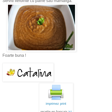
Serviti fierbinte cu paine sau mamaliga.
Foarte buna !
imprimez print
recette en français
ici