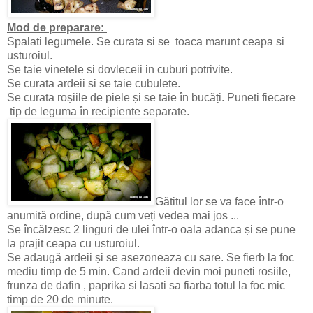
Mod de preparare:
Spalati legumele. Se curata si se toaca marunt ceapa si
usturoiul.
Se taie vinetele si dovleceii in cuburi potrivite.
Se curata ardeii si se taie cubulete.
Se curata roșiile de piele și se taie în bucăți. Puneti fiecare
tip de leguma în recipiente separate.
Gătitul lor se va face într-o
anumită ordine, după cum veți vedea mai jos ...
Se încălzesc 2 linguri de ulei într-o oala adanca și se pune
la prajit ceapa cu usturoiul.
Se adaugă ardeii și se asezoneaza cu sare. Se fierb la foc
mediu timp de 5 min. Cand ardeii devin moi puneti rosiile,
frunza de dafin , paprika si lasati sa fiarba totul la foc mic
timp de 20 de minute.