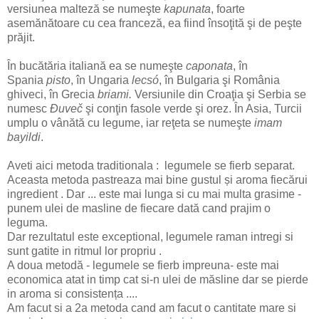
versiunea malteză se numeşte
kapunata
, foarte
asemănătoare cu cea franceză, ea fiind însoţită şi de peşte
prăjit.
În bucătăria italiană ea se numeşte
caponata
, în
Spania
pisto
, în Ungaria
lecsó
, în Bulgaria şi România
ghiveci, în Grecia
briami.
Versiunile din Croaţia şi Serbia se
numesc
Đuveč
şi conţin fasole verde şi orez. În Asia, Turcii
umplu o vânătă cu legume, iar reţeta se numeşte
imam
bayildi
.
Aveti aici metoda traditionala : legumele se fierb separat.
Aceasta metoda pastreaza mai bine gustul și aroma fiecărui
ingredient . Dar ... este mai lunga si cu mai multa grasime -
punem ulei de masline de fiecare dată cand prajim o
leguma.
Dar rezultatul este exceptional, legumele raman intregi si
sunt gatite in ritmul lor propriu .
A doua metodă - legumele se fierb impreuna- este mai
economica atat in timp cat si-n ulei de măsline dar se pierde
in aroma si consistența ....
Am facut si a 2a metoda cand am facut o cantitate mare si