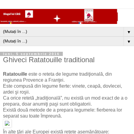
▼
▼
luni, 5 septembrie 2016
Ghiveci Ratatouille traditional
Ratatouille
este o reteta de legume tradiţională, din
regiunea Provence a Franţei.
Este compusă din legume fierte: vinete, ceapă, dovlecei,
ardei şi roşii.
Ca orice retetă „tradiţională”, nu există un mod exact de a o
prepara, doar anumiţi paşi sunt obligatorii.
Există două metode de a prepara legumele: fierberea lor
separat sau toate împreună.
În alte ţări ale Europei există rețete asemănătoare: