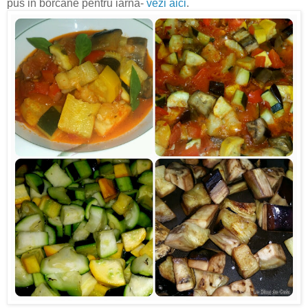
pus in borcane pentru iarna-
vezi aici
.