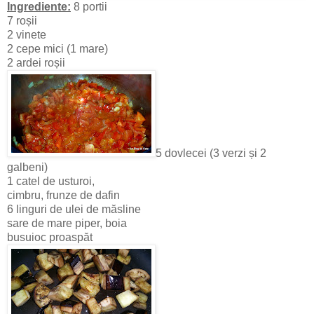
Ingrediente:
8 portii
7 roșii
2 vinete
2 cepe mici (1 mare)
2 ardei roșii
5 dovlecei (3 verzi și 2
galbeni)
1 catel de usturoi,
cimbru, frunze de dafin
6 linguri de ulei de măsline
sare de mare piper, boia
busuioc proaspăt