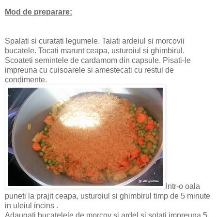
Mod de preparare:
Spalati si curatati legumele. Taiati ardeiul si morcovii
bucatele. Tocati marunt ceapa, usturoiul si ghimbirul.
Scoateti semintele de cardamom din capsule. Pisati-le
impreuna cu cuisoarele si amestecati cu restul de
condimente.
Intr-o oala
puneti la prajit ceapa, usturoiul si ghimbirul timp de 5 minute
in uleiul incins .
Adaugati bucatelele de morcov si ardel si sotati impreuna 5