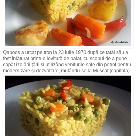
Qaboos a urcat pe tron la 23 iulie 1970 după ce tatăl său a
fost înlăturat printr-o lovitură de palat, cu scopul de a pune
capăt izolării țării și utilizând veniturile sale din petrol pentru
modernizare și dezvoltare, mutându-se la Muscat (capitala).