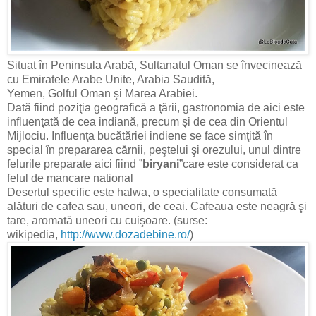
Situat în Peninsula Arabă, Sultanatul Oman se învecinează
cu Emiratele Arabe Unite, Arabia Saudită,
Yemen, Golful Oman şi Marea Arabiei.
Dată fiind poziţia geografică a ţării, gastronomia de aici este
influenţată de cea indiană, precum şi de cea din Orientul
Mijlociu. Influenţa bucătăriei indiene se face simţită în
special în prepararea cărnii, peştelui şi orezului, unul dintre
felurile preparate aici fiind ”
biryani
”care este considerat ca
felul de mancare national
Desertul specific este halwa, o specialitate consumată
alături de cafea sau, uneori, de ceai. Cafeaua este neagră şi
tare, aromată uneori cu cuişoare. (surse:
wikipedia,
http://www.dozadebine.ro/
)