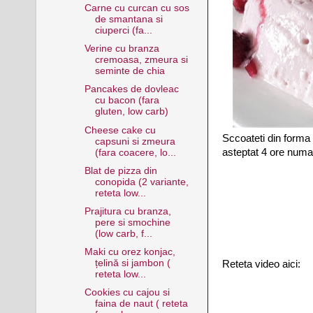
Carne cu curcan cu sos
de smantana si
ciuperci (fa...
Verine cu branza
cremoasa, zmeura si
seminte de chia
Pancakes de dovleac
cu bacon (fara
gluten, low carb)
Cheese cake cu
Sccoateti din forma 
capsuni si zmeura
asteptat 4 ore numa
(fara coacere, lo...
Blat de pizza din
conopida (2 variante,
reteta low...
Prajitura cu branza,
pere si smochine
(low carb, f...
Maki cu orez konjac,
țelină si jambon (
Reteta video aici:
reteta low...
Cookies cu cajou si
faina de naut ( reteta