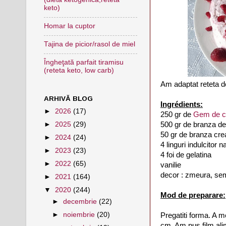
keto)
Homar la cuptor
Tajina de picior/rasol de miel
Îngheţată parfait tiramisu
(reteta keto, low carb)
Am adaptat reteta d
ARHIVĂ BLOG
Ingrédients:
►
2026
(17)
250 gr de
Gem de ca
500 gr de branza d
►
2025
(29)
50 gr de branza cr
►
2024
(24)
4 linguri indulcitor na
►
2023
(23)
4 foi de gelatina
►
2022
(65)
vanilie
decor : zmeura, sem
►
2021
(164)
▼
2020
(244)
Mod de preparare:
►
decembrie
(22)
►
noiembrie
(20)
Pregatiti forma. A m
cm. Am pus film alim