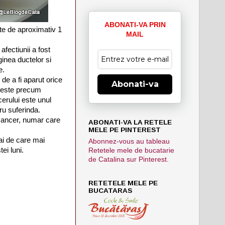
ABONATI-VA PRIN
ste de aproximativ 1
MAIL
fectiunii a fost
inea ductelor si
e.
de a fi aparut orice
Abonati-va
e teste precum
cerului este unul
tru suferinda.
 cancer, numar care
ABONATI-VA LA RETELE
MELE PE PINTEREST
ai de care mai
Abonnez-vous au tableau
ei luni.
Retetele mele de bucatarie
de Catalina sur Pinterest.
RETETELE MELE PE
BUCATARAS