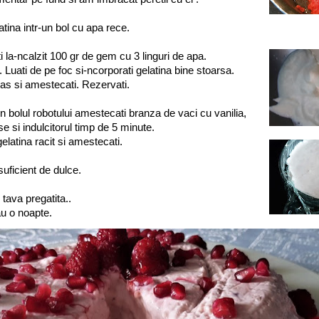
atina intr-un bol cu apa rece.
ti la-ncalzit 100 gr de gem cu 3 linguri de apa.
. Luati de pe foc si-ncorporati gelatina bine stoarsa.
as si amestecati. Rezervati.
in bolul robotului amestecati branza de vaci cu vanilia,
 si indulcitorul timp de 5 minute.
latina racit si amestecati.
suficient de dulce.
 tava pregatita..
au o noapte.