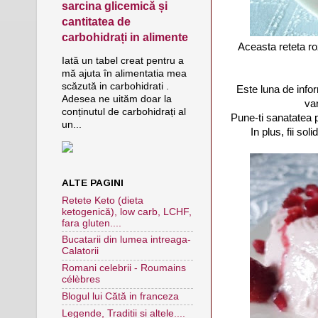
sarcina glicemică și
cantitatea de
carbohidrați in alimente
Aceasta reteta ro
Iată un tabel creat pentru a
mă ajuta în alimentatia mea
scăzută in carbohidrati .
Este luna de info
Adesea ne uităm doar la
var
conținutul de carbohidrați al
Pune-ti sanatatea p
un...
In plus, fii so
ALTE PAGINI
Retete Keto (dieta
ketogenică), low carb, LCHF,
fara gluten....
Bucatarii din lumea intreaga-
Calatorii
Romani celebrii - Roumains
célèbres
Blogul lui Cătă in franceza
Legende, Traditii si altele....