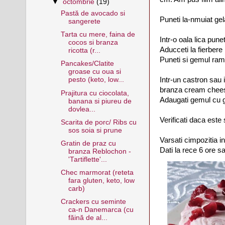
▼
octombrie
(19)
Pastă de avocado si
Puneti la-nmuiat gel
sangerete
Tarta cu mere, faina de
Intr-o oala lica pune
cocos si branza
Aducceti la fierbere 
ricotta (r...
Puneti si gemul ram
Pancakes/Clatite
groase cu oua si
Intr-un castron sau 
pesto (keto, low...
branza cream cheese
Prajitura cu ciocolata,
Adaugati gemul cu ge
banana si piureu de
dovlea...
Verificati daca este 
Scarita de porc/ Ribs cu
sos soia si prune
Varsati cimpozitia in
Gratin de praz cu
Dati la rece 6 ore s
branza Reblochon -
'Tartiflette'...
Chec marmorat (reteta
fara gluten, keto, low
carb)
Crackers cu seminte
ca-n Danemarca (cu
făină de al...