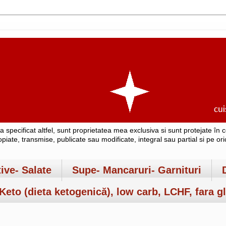
-a specificat altfel, sunt proprietatea mea exclusiva si sunt protejate î
copiate, transmise, publicate sau modificate, integral sau partial si pe o
tive- Salate
Supe- Mancaruri- Garnituri
Keto (dieta ketogenică), low carb, LCHF, fara gl