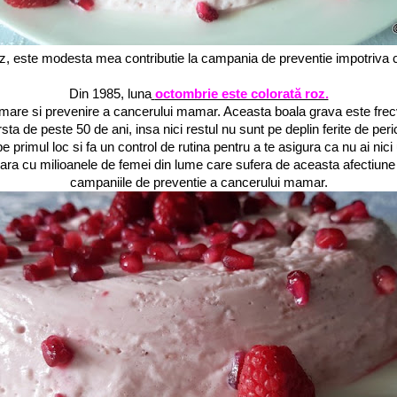
z, este modesta mea contributie la campania de preventie impotriva 
Din 1985, luna
octombrie este colorată roz.
rmare si prevenire a cancerului mamar. Aceasta boala grava este frecv
sta de peste 50 de ani, insa nici restul nu sunt pe deplin ferite de peri
e primul loc si fa un control de rutina pentru a te asigura ca nu ai nici
lidara cu milioanele de femei din lume care sufera de aceasta afectiune 
campaniile de preventie a cancerului mamar.