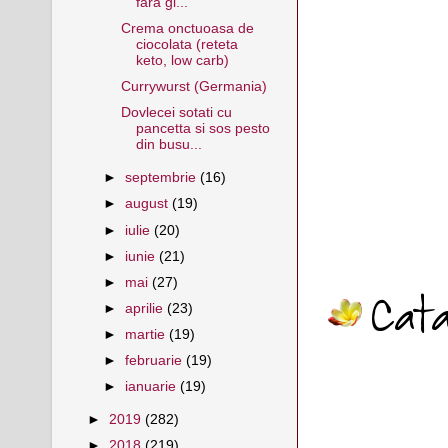
fara gl...
Crema onctuoasa de
ciocolata (reteta
keto, low carb)
Currywurst (Germania)
Dovlecei sotati cu
pancetta si sos pesto
din busu...
►
septembrie
(16)
►
august
(19)
►
iulie
(20)
►
iunie
(21)
►
mai
(27)
►
aprilie
(23)
►
martie
(19)
►
februarie
(19)
►
ianuarie
(19)
►
2019
(282)
►
2018
(219)