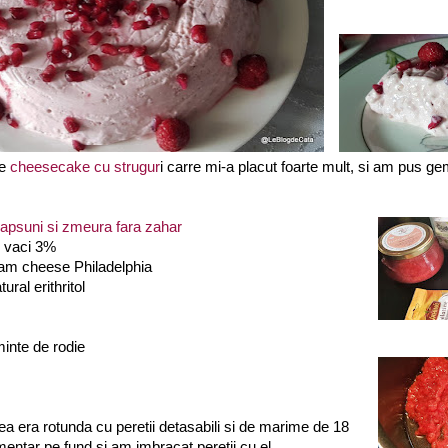
e
cheesecake cu strugur
i carre mi-a placut foarte mult, si am pus gem
psuni si zmeura fara zahar
e vaci 3%
eam cheese Philadelphia
tural erithritol
inte de rodie
ea era rotunda cu peretii detasabili si de marime de 18
entar pe fund si am imbracat peretii cu el .