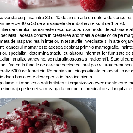
u varsta curpinsa intre 30 si 40 de ani sa afle ca sufera de cancer e
oamnele de 40 si 50 de ani sansele de imbolnavire sunt de 1 la 70.
itiei cancerului mamar este necunoscuta, insa modul de actionare al a
pecialisti: acesta consta in cresterea anormala a celulelor de pe marg
rmata de raspandirea in interior, in tesuturile invecinate si in alte organ
ient, cancerul mamar este adesea depistat printr-o mamografie, inainte 
ior, specialistii determina stadiul cu ajutorul informatiilor furnizate d
axilari, analize sangvine, scintigrafia osoasa si radiografii. Stadiul can
anti factori in functie de care se decide cel mai potrivit tratament pen
ximativ 6000 de femei din Romania sunt diagnosticate cu acest tip de
ric daca boala este descoperita in faza incipienta.
ga lume isi manifesta solidaritatea si organizeaza evenimente care m
le incuraja pe femei sa mearga la un control medical de-a lungul acest