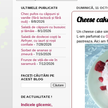
ULTIMELE PUBLICATII
DUMINICĂ, 11 OCT
Chec pufos cu căpșuni și
Cheese cake
vanilie (fără lactoză și fără
ouă)
- 8/8/2026
Salată de căpșuni cu busuioc
și lămâie
- 8/1/2026
Un cheese cake sim
L-am parfumat cu
G
Salată de dovlecei copți la
Airfryer, cu iaurt și roșii
pastreaza. Aici am f
confiate
- 7/28/2026
Sorbet de ananas și
zmeură
- 7/15/2026
Frunze de viță-de-vie în
saramură
- 7/12/2026
FACEȚI CĂUTĂRI PE
ACEST BLOG
DE ACTUALITATE !
Indicele glicemic,