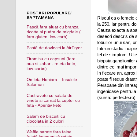
POSTĂRI POPULARE/
SAPTAMANA
Riscul ca o femeie c
la 250, iar pentru d
Pască fara aluat cu branza
Cauza exacta a apar
ricotta si pudra de migdale (
deseori descris de s
fara gluten, low carb)
lobulilor unui san, u
Pastă de dovlecei la AirFryer
Intr-un stadiu incip
fel de simptom. Ulter
Tiramisu cu capsuni (fara
biopsia ganglionilor 
oua si zahar - reteta keto,
dintre cei mai import
low-carbs)
In fiecare an, apro
poate fi redus drast
Omleta Honiara – Insulele
Salomon
Persoane din intrea
ingenioase pentru a 
Castravete cu salata de
(sursa: perfecte.ro)
vinete si carnat la cuptor cu
feta - Aperitiv keto
Salam de biscuiti cu
ciocolata in 2 culori
Waffle sarate fara faina
(dietă ketogenică,reteta