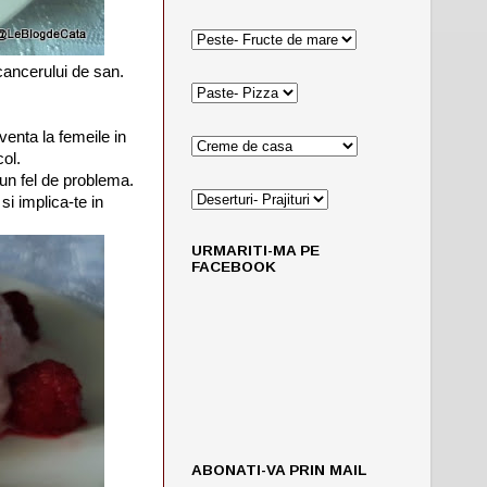
cancerului de san.
enta la femeile in
col.
 un fel de problema.
si implica-te in
URMARITI-MA PE
FACEBOOK
ABONATI-VA PRIN MAIL