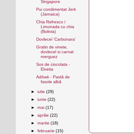
Singapore
Pui condimentat Jerk
(Jamaica)
Chia Refresco /
Limonada cu chia
(Bolivia)
Dovlecei 'Carbonara'
Gratin de vinete,
dovlecel si carnat
merguez
Sos de ciocolata -
Elvetia
Adôwè - Pastă de
fasole albă
►
iulie
(29)
►
iunie
(22)
►
mai
(17)
►
aprilie
(22)
►
martie
(18)
►
februarie
(15)