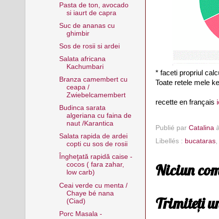
Pasta de ton, avocado
si iaurt de capra
Suc de ananas cu
ghimbir
Sos de rosii si ardei
Salata africana
Kachumbari
* faceti propriul cal
Branza camembert cu
Toate retele mele ke
ceapa /
Zwiebelcamembert
recette en français
i
Budinca sarata
algeriana cu faina de
naut /Karantica
Publié par
Catalina
Salata rapida de ardei
Libellés :
bucataras
copti cu sos de rosii
Îngheţată rapidă caise -
cocos ( fara zahar,
Niciun com
low carb)
Ceai verde cu menta /
Chaye bé nana
Trimiteți 
(Ciad)
Porc Masala -