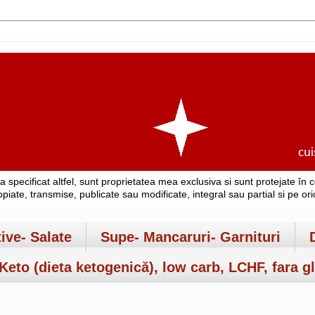
-a specificat altfel, sunt proprietatea mea exclusiva si sunt protejate î
copiate, transmise, publicate sau modificate, integral sau partial si pe o
tive- Salate
Supe- Mancaruri- Garnituri
Keto (dieta ketogenică), low carb, LCHF, fara gl