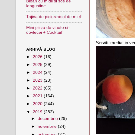
Biban cu midii si sos de
langustine
Tajina de picior/rasol de miel
Mini pizza de vinete si
dovlecei + Cocktail
Serviti imediat in v
ARHIVĂ BLOG
►
2026
(16)
►
2025
(29)
►
2024
(24)
►
2023
(23)
►
2022
(65)
►
2021
(164)
►
2020
(244)
▼
2019
(282)
►
decembrie
(29)
►
noiembrie
(24)
►
octombrie
(27)