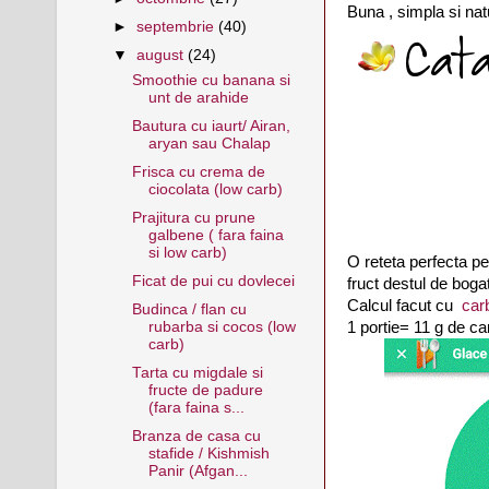
Buna , simpla si nat
►
septembrie
(40)
▼
august
(24)
Smoothie cu banana si
unt de arahide
Bautura cu iaurt/ Airan,
aryan sau Chalap
Frisca cu crema de
ciocolata (low carb)
Prajitura cu prune
galbene ( fara faina
si low carb)
O reteta perfecta pe
Ficat de pui cu dovlecei
fruct destul de bogat
Calcul facut cu
car
Budinca / flan cu
1 portie= 11 g de car
rubarba si cocos (low
carb)
Tarta cu migdale si
fructe de padure
(fara faina s...
Branza de casa cu
stafide / Kishmish
Panir (Afgan...