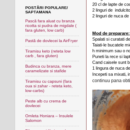
20 cl de lapte de c
POSTĂRI POPULARE/
2 linguri de indulcit
SAPTAMANA
2 linguri de nuca d
Pască fara aluat cu branza
ricotta si pudra de migdale (
fara gluten, low carb)
Mod de preparare:
Spalati si curatati 
Pastă de dovlecei la AirFryer
Taiati-le bucatele mi
h minimum sau o no
Tiramisu keto (reteta low
carb , fara gluten)
Puneti la rece si la
Cand caisele sunt bi
Budinca cu branza, mere
1 lingura de nuca de
caramelizate si stafide
Incepeti sa mixati, i
continuu pana obt
Tiramisu cu capsuni (fara
oua si zahar - reteta keto,
low-carbs)
Peste alb cu crema de
dovlecei
Omleta Honiara – Insulele
Salomon