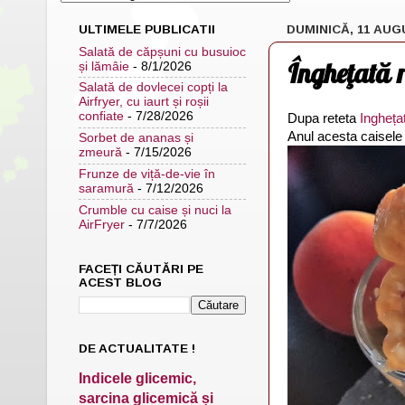
ULTIMELE PUBLICATII
DUMINICĂ, 11 AUG
Salată de căpșuni cu busuioc
Îngheţată r
și lămâie
- 8/1/2026
Salată de dovlecei copți la
Airfryer, cu iaurt și roșii
confiate
- 7/28/2026
Dupa reteta
Ingheța
Anul acesta caisele 
Sorbet de ananas și
zmeură
- 7/15/2026
Frunze de viță-de-vie în
saramură
- 7/12/2026
Crumble cu caise și nuci la
AirFryer
- 7/7/2026
FACEȚI CĂUTĂRI PE
ACEST BLOG
DE ACTUALITATE !
Indicele glicemic,
sarcina glicemică și