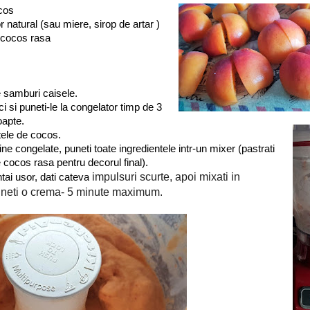
ocos
or natural (sau miere, sirop de artar )
e cocos rasa
de samburi caisele.
ci si puneti-le la congelator timp de 3
apte.
ptele de cocos.
ne congelate, puneti toate ingredientele intr-un mixer (pastrati
 cocos rasa pentru decorul final).
 impulsuri scurte, apoi mixati in 
ntai usor, dati cateva
ineti o crema- 5 minute maximum.