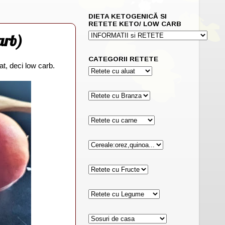
DIETA KETOGENICĂ SI
RETETE KETO/ LOW CARB
arb)
CATEGORII RETETE
t, deci low carb.