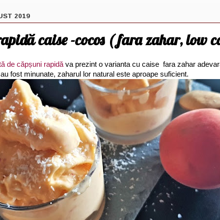
UST 2019
apidă caise -cocos ( fara zahar, low c
tă de căpșuni rapidă
va prezint o varianta cu caise fara zahar adevara
au fost minunate, zaharul lor natural este aproape suficient.