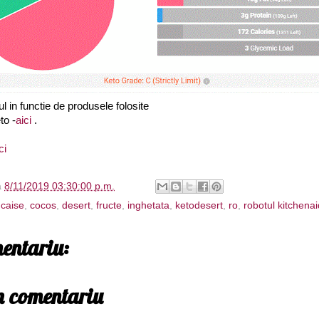
cul in functie de produsele folosite
to -
aici
.
ci
à
8/11/2019 03:30:00 p.m.
,
caise
,
cocos
,
desert
,
fructe
,
inghetata
,
ketodesert
,
ro
,
robotul kitchenai
entariu:
un comentariu