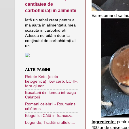
cantitatea de
carbohidrați in alimente
Va recomand sa facet
Iată un tabel creat pentru a
mă ajuta în alimentatia mea
scăzută in carbohidrati .
Adesea ne uităm doar la
conținutul de carbohidrați al
un...
ALTE PAGINI
Retete Keto (dieta
ketogenică), low carb, LCHF,
fara gluten....
Bucatarii din lumea intreaga-
Calatorii
Romani celebrii - Roumains
célèbres
Blogul lui Cătă in franceza
Ingrediente:
pentru
Legende, Traditii si altele....
400 gr de caise cur