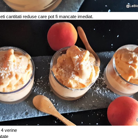
i cantitati reduse care pot fi mancate imediat.
 4 verine
atate